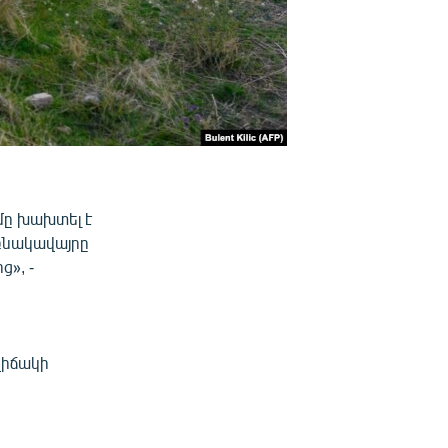
մը խախտել է
բնակավայրը
ց», -
վիճակի