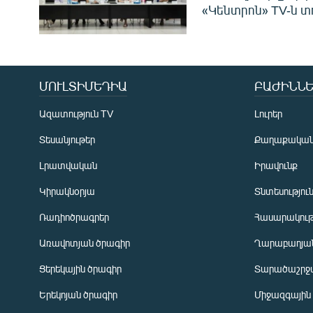
«Կենտրոն» TV-ն տ
ՄՈՒԼՏԻՄԵԴԻԱ
ԲԱԺԻՆՆԵ
Ազատություն TV
Լուրեր
Տեսանյութեր
Քաղաքակա
Լրատվական
Իրավունք
Կիրակնօրյա
Տնտեսությու
Ռադիոծրագրեր
Հասարակութ
Առավոտյան ծրագիր
Ղարաբաղյան
Ցերեկային ծրագիր
Տարածաշրջ
Հայերեն
Երեկոյան ծրագիր
Միջազգային
English