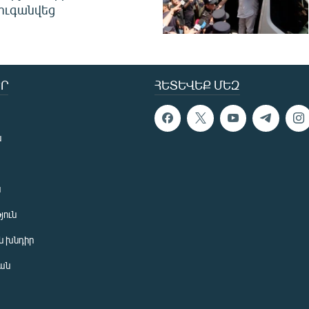
ուգանվեց
Ր
ՀԵՏԵՎԵՔ ՄԵԶ
ն
ն
յուն
 խնդիր
ան