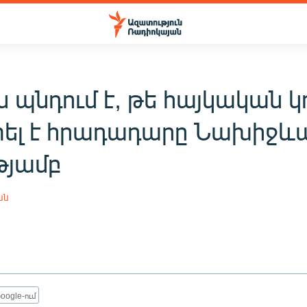
 պնդում է, թե հայկական կ
լ է հրադադարը Նախիջև
թյամբ
ան
1
oogle-ում