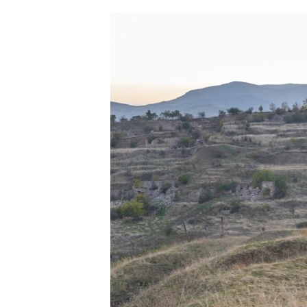
ՄԻՋԱԶԳԱՅԻՆ
ՄՇԱԿՈՒՅԹ
ՍՊՈՐՏ
ՄԵԿՆԱԲԱՆՈՒԹՅՈՒՆ
ՏՏ ԵՒ ԻՆՏԵՐՆԵՏ
ԿՈՐՈՆԱՎԻՐՈՒՍ
ԱՐԽԻՎ
ՏԵՍԱՆՅՈՒԹԵՐ
ԲԱՆԱՎԵՃ
ՁԳՏԵԼՈՎ ԼԱՎԱԳՈՒՅՆԻՆ
ՓՈԴՔԱՍԹ