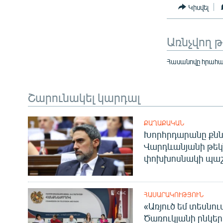
Կիսվել
Առնչվող 
Հասանովը հրահա
Շարունակել կարդալ
ՔԱՂԱՔԱԿԱՆ
Խորհրդարանը քնն
Վարդևանյանի թեկ
փոխխոսնակի պաշ
ՀԱՍԱՐԱԿՈՒԹՅՈՒՆ
«Առյուծ եմ տեսնու
Ծառուկյանի ընկեր