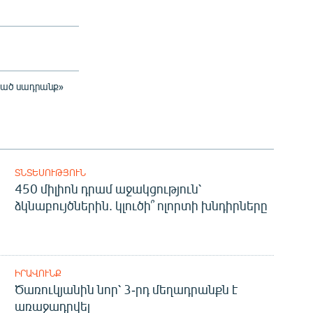
ացած սադրանք»
ՏՆՏԵՍՈՒԹՅՈՒՆ
450 միլիոն դրամ աջակցություն՝
ձկնաբույծներին. կլուծի՞ ոլորտի խնդիրները
ԻՐԱՎՈՒՆՔ
Ծառուկյանին նոր՝ 3-րդ մեղադրանքն է
առաջադրվել