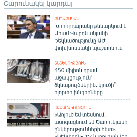
Շարունակել կարդալ
ՔԱՂԱՔԱԿԱՆ
Խորհրդարանը քննարկում է
Արամ Վարդևանյանի
թեկնածությունը ԱԺ
փոխխոսնակի պաշտոնում
ՏՆՏԵՍՈՒԹՅՈՒՆ
450 միլիոն դրամ
աջակցություն՝
ձկնաբույծներին. կլուծի՞
ոլորտի խնդիրները
ՀԱՍԱՐԱԿՈՒԹՅՈՒՆ
«Առյուծ եմ տեսնում,
ասոցացնում եմ Ծառուկյանի
ընկերությունների հետ».
«Կենտրոն» TV-ն տուգանվեց