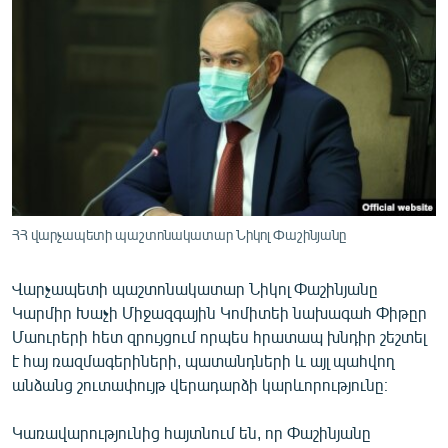
ՄԻՋԱԶԳԱՅԻՆ
ՄՇԱԿՈՒՅԹ
ՍՊՈՐՏ
ՄԵԿՆԱԲԱՆՈՒԹՅՈՒՆ
ՏՏ ԵՒ ԻՆՏԵՐՆԵՏ
ԿՈՐՈՆԱՎԻՐՈՒՍ
ԱՐԽԻՎ
ՀՀ վարչապետի պաշտոնակատար Նիկոլ Փաշինյանը
ՏԵՍԱՆՅՈՒԹԵՐ
Վարչապետի պաշտոնակատար Նիկոլ Փաշինյանը
ԲԱՆԱՎԵՃ
Կարմիր Խաչի Միջազգային Կոմիտեի նախագահ Փիթըր
Մաուրերի հետ զրույցում որպես հրատապ խնդիր շեշտել
ՁԳՏԵԼՈՎ ԼԱՎԱԳՈՒՅՆԻՆ
է հայ ռազմագերիների, պատանդների և այլ պահվող
ՓՈԴՔԱՍԹ
անձանց շուտափույթ վերադարձի կարևորությունը։
Հայերեն
Կառավարությունից հայտնում են, որ Փաշինյանը