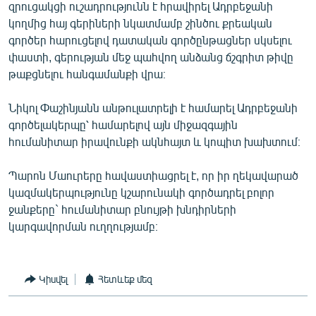
զրուցակցի ուշադրությունն է հրավիրել Ադրբեջանի
English
կողմից հայ գերիների նկատմամբ շինծու քրեական
Русский
գործեր հարուցելով դատական գործընթացներ սկսելու
փաստի, գերության մեջ պահվող անձանց ճշգրիտ թիվը
թաքցնելու հանգամանքի վրա։
ՀԵՏԵՎԵՔ ՄԵԶ
Նիկոլ Փաշինյանն անթուլատրելի է համարել Ադրբեջանի
գործելակերպը՝ համարելով այն միջազգային
հումանիտար իրավունքի ակնհայտ և կոպիտ խախտում։
«Ազատության» բոլոր կայքերը
Պարոն Մաուրերը հավաստիացրել է, որ իր ղեկավարած
կազմակերպությունը կշարունակի գործադրել բոլոր
ջանքերը` հումանիտար բնույթի խնդիրների
կարգավորման ուղղությամբ։
Կիսվել
Հետևեք մեզ