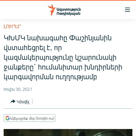
Մատչելիության
հղումներ
Անցնել
ԼՈՒՐԵՐ
հիմնական
ԱԶԱՏՈՒԹՅՈՒՆ TV
ԿԽՄԿ նախագահը Փաշինյանին
բովանդակությանը
ՀԱՅԱՍՏԱՆ
Անցնել
վստահեցրել է, որ
հիմնական
ՔԱՂԱՔԱԿԱՆ
կազմակերպությունը կշարունակի
մենյուին
ԸՆՏՐՈՒԹՅՈՒՆՆԵՐ 2026
ջանքերը` հումանիտար խնդիրների
Որոնում
կարգավորման ուղղությամբ
ԻՐԱՎՈՒՆՔ
ՀԱՍԱՐԱԿՈՒԹՅՈՒՆ
հուլիս 30, 2021
ՏՆՏԵՍՈՒԹՅՈՒՆ
Կիսվել
ՂԱՐԱԲԱՂ
Ավելացրեք մեզ Google-ում
ՊԱՏԵՐԱԶՄԻ 6 ՇԱԲԱԹՆԵՐԸ
ՏԱՐԱԾԱՇՐՋԱՆ