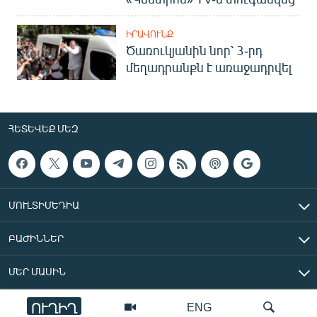
ԻՐԱՎՈՒՆՔ
Ծառուկյանին նոր՝ 3-րդ
մեղադրանքն է առաջադրվել
ՀԵՏԵՎԵՔ ՄԵԶ
ՄՈՒԼՏԻՄԵԴԻԱ
ԲԱԺԻՆՆԵՐ
ՄԵՐ ՄԱՍԻՆ
ՈՒՂԻՂ
ENG
«Ազատ Եվրոպա/Ազատություն» ռադիոկայան © 2026