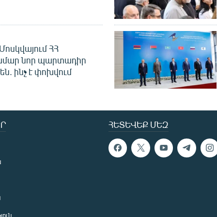
Մոսկվայում ՀՀ
ամար նոր պարտադիր
ն. ինչ է փոխվում
Ր
ՀԵՏԵՎԵՔ ՄԵԶ
ն
ն
յուն