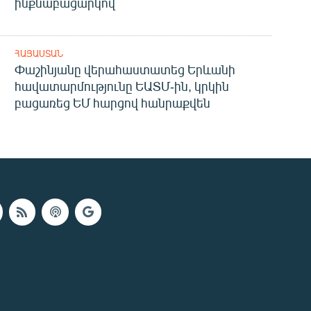
ինքնաբացարկով
ՀԱՅԱՍՏԱՆ
Փաշինյանը վերահաստատեց Երևանի
հավատարմությունը ԵԱՏՄ-ին, կրկին
բացառեց ԵՄ հարցով հանրաքվեն