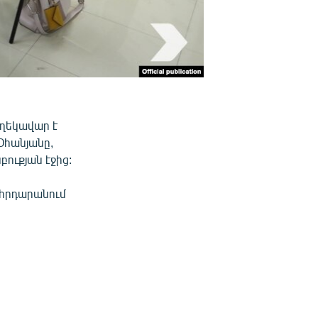
ղեկավար է
Օհանյանը,
բուքյան էջից:
րհրդարանում