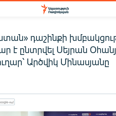
ստան» դաշինքի խմբակցու
ար է ընտրվել Սեյրան Օհան
ւղար՝ Արծվիկ Մինասյանը
oogle-ում