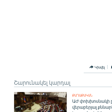
Կիսվել
Շարունակել կարդալ
ՔԱՂԱՔԱԿԱՆ
ԱԺ փոխխոսնակի ը
վերաբերյալ քննար