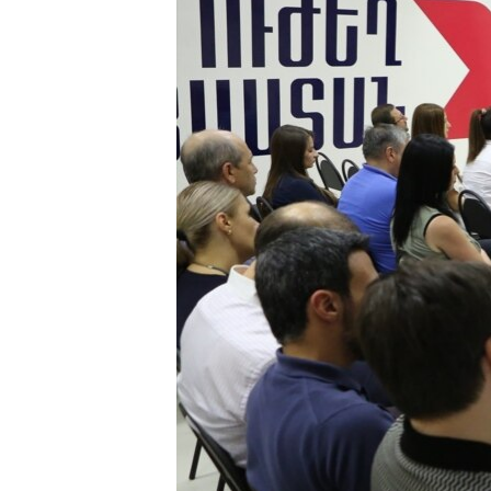
ՄԻՋԱԶԳԱՅԻՆ
ՄՇԱԿՈՒՅԹ
ՍՊՈՐՏ
ՄԵԿՆԱԲԱՆՈՒԹՅՈՒՆ
ՏՏ ԵՒ ԻՆՏԵՐՆԵՏ
ԿՈՐՈՆԱՎԻՐՈՒՍ
ԱՐԽԻՎ
ՏԵՍԱՆՅՈՒԹԵՐ
ԲԱՆԱՎԵՃ
ՁԳՏԵԼՈՎ ԼԱՎԱԳՈՒՅՆԻՆ
ՓՈԴՔԱՍԹ