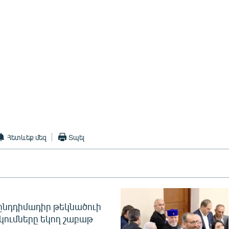
Հետևեք մեզ
Տպել
նդդիմադիր թեկնածուի
կումները եկող շաբաթ