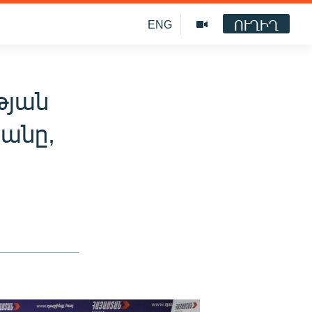
ՈՒՂԻՂ
ENG
թյան
յանը,