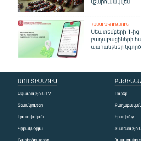
կշարունակվեն
ՀԱՍԱՐԱԿՈՒԹՅՈՒՆ
Սեպտեմբերի 1-ից 
քաղաքացիների հ
պահանջներ կգործե
ՄՈՒԼՏԻՄԵԴԻԱ
ԲԱԺԻՆՆԵ
Ազատություն TV
Լուրեր
Տեսանյութեր
Քաղաքակա
Լրատվական
Իրավունք
Կիրակնօրյա
Տնտեսությու
Ռադիոծրագրեր
Հասարակութ