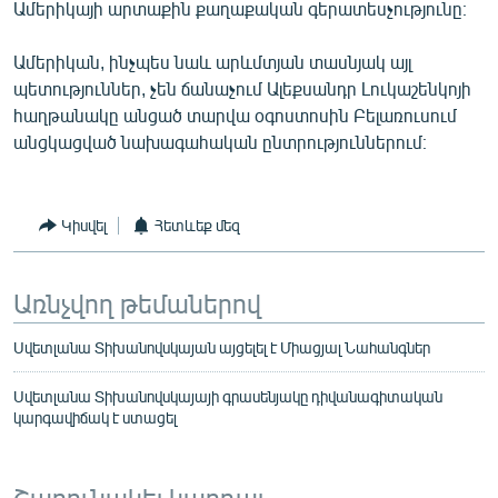
Ամերիկայի արտաքին քաղաքական գերատեսչությունը։
Ամերիկան, ինչպես նաև արևմտյան տասնյակ այլ
պետություններ, չեն ճանաչում Ալեքսանդր Լուկաշենկոյի
հաղթանակը անցած տարվա օգոստոսին Բելառուսում
անցկացված նախագահական ընտրություններում։
Կիսվել
Հետևեք մեզ
Առնչվող թեմաներով
Սվետլանա Տիխանովսկայան այցելել է Միացյալ Նահանգներ
Սվետլանա Տիխանովսկայայի գրասենյակը դիվանագիտական
կարգավիճակ է ստացել
Շարունակել կարդալ