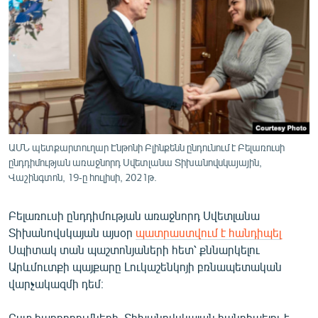
ՄԻՋԱԶԳԱՅԻՆ
ՄՇԱԿՈՒՅԹ
ՍՊՈՐՏ
ՄԵԿՆԱԲԱՆՈՒԹՅՈՒՆ
ՏՏ ԵՒ ԻՆՏԵՐՆԵՏ
ԿՈՐՈՆԱՎԻՐՈՒՍ
ԱՄՆ պետքարտուղար Էնթոնի Բլինքենն ընդունում է Բելառուսի
ընդդիմության առաջնորդ Սվետլանա Տիխանովսկայային,
ԱՐԽԻՎ
Վաշինգտոն, 19-ը հուլիսի, 2021թ.
ՏԵՍԱՆՅՈՒԹԵՐ
Բելառուսի ընդդիմության առաջնորդ Սվետլանա
ԲԱՆԱՎԵՃ
Տիխանովսկայան այսօր
պատրաստվում է հանդիպել
ՁԳՏԵԼՈՎ ԼԱՎԱԳՈՒՅՆԻՆ
Սպիտակ տան պաշտոնյաների հետ՝ քննարկելու
Արևմուտքի պայքարը Լուկաշենկոյի բռնապետական
ՓՈԴՔԱՍԹ
վարչակազմի դեմ։
Հայերեն
Ըստ հաղորդումների, Տիխանովսկայան հանդիպելու է