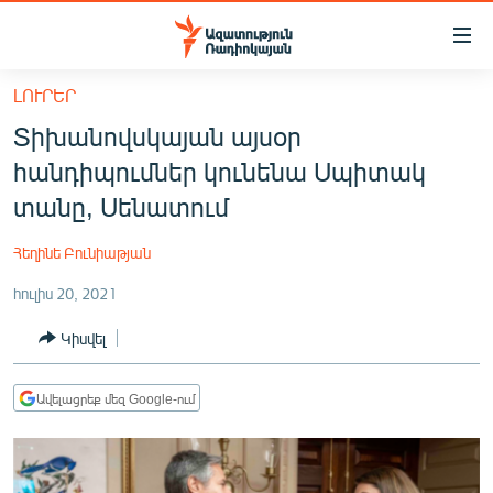
Մատչելիության
հղումներ
Անցնել
ԼՈՒՐԵՐ
հիմնական
ԱԶԱՏՈՒԹՅՈՒՆ TV
Տիխանովսկայան այսօր
բովանդակությանը
ՀԱՅԱՍՏԱՆ
Անցնել
հանդիպումներ կունենա Սպիտակ
հիմնական
ՔԱՂԱՔԱԿԱՆ
տանը, Սենատում
մենյուին
ԸՆՏՐՈՒԹՅՈՒՆՆԵՐ 2026
Որոնում
Հեղինե Բունիաթյան
ԻՐԱՎՈՒՆՔ
հուլիս 20, 2021
ՀԱՍԱՐԱԿՈՒԹՅՈՒՆ
Կիսվել
ՏՆՏԵՍՈՒԹՅՈՒՆ
ՂԱՐԱԲԱՂ
Ավելացրեք մեզ Google-ում
ՊԱՏԵՐԱԶՄԻ 6 ՇԱԲԱԹՆԵՐԸ
ՏԱՐԱԾԱՇՐՋԱՆ