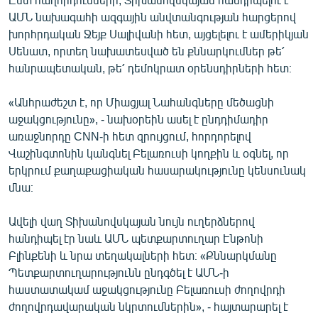
English
ԱՄՆ նախագահի ազգային անվտանգության հարցերով
խորհրդական Ջեյք Սալիվանի հետ, այցելելու է ամերիկյան
Русский
Սենատ, որտեղ նախատեսված են քննարկումներ թե՛
հանրապետական, թե՛ դեմոկրատ օրենսդիրների հետ։
ՀԵՏԵՎԵՔ ՄԵԶ
«Անհրաժեշտ է, որ Միացյալ Նահանգները մեծացնի
աջակցությունը», - նախօրեին ասել է ընդդիմադիր
առաջնորդը CNN-ի հետ զրույցում, հորդորելով
Վաշինգտոնին կանգնել Բելառուսի կողքին և օգնել, որ
երկրում քաղաքացիական հասարակությունը կենսունակ
«Ազատության» բոլոր կայքերը
մնա։
Ավելի վաղ Տիխանովսկայան նույն ուղերձներով
հանդիպել էր նաև ԱՄՆ պետքարտուղար Էնթոնի
Բլինքենի և նրա տեղակալների հետ։ «Քննարկմանը
Պետքարտուղարությունն ընդգծել է ԱՄՆ-ի
հաստատակամ աջակցությունը Բելառուսի ժողովրդի
ժողովրդավարական նկրտումներին», - հայտարարել է