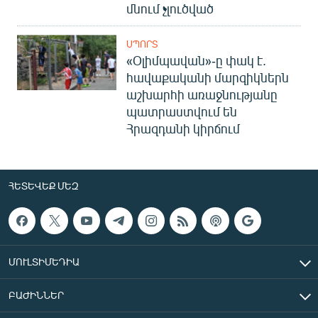
մնում չլուծված
ՍՊՈՐՏ
«Օլիմպավան»-ը փակ է.
հավաքականի մարզիկներն
աշխարհի առաջնությանը
պատրաստվում են
Հրազդանի կիրճում
ՀԵՏԵՎԵՔ ՄԵԶ
ՄՈՒԼՏԻՄԵԴԻԱ
ԲԱԺԻՆՆԵՐ