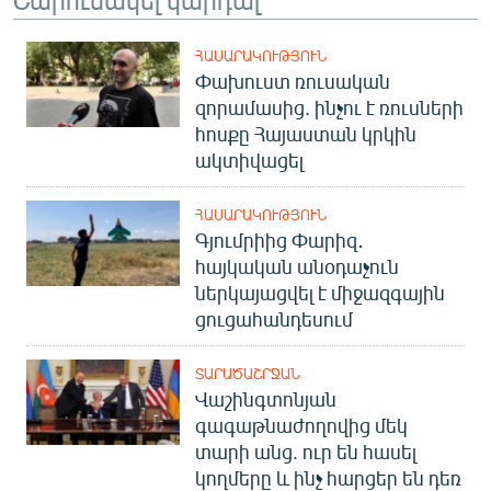
ՀԱՍԱՐԱԿՈՒԹՅՈՒՆ
Փախուստ ռուսական
զորամասից. ինչու է ռուսների
հոսքը Հայաստան կրկին
ակտիվացել
ՀԱՍԱՐԱԿՈՒԹՅՈՒՆ
Գյումրիից Փարիզ․
հայկական անօդաչուն
ներկայացվել է միջազգային
ցուցահանդեսում
ՏԱՐԱԾԱՇՐՋԱՆ
Վաշինգտոնյան
գագաթնաժողովից մեկ
տարի անց. ուր են հասել
կողմերը և ինչ հարցեր են դեռ