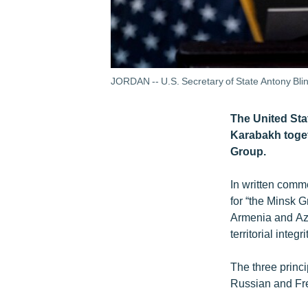
JORDAN -- U.S. Secretary of State Antony Bli
The United Sta
Karabakh toget
Group.
In written comm
for “the Minsk 
Armenia and Azer
territorial integ
The three princi
Russian and Fr