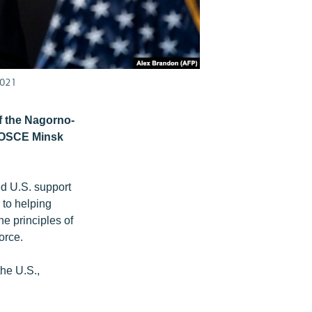
2021
f the Nagorno-
e OSCE Minsk
ed U.S. support
 to helping
he principles of
force.
the U.S.,