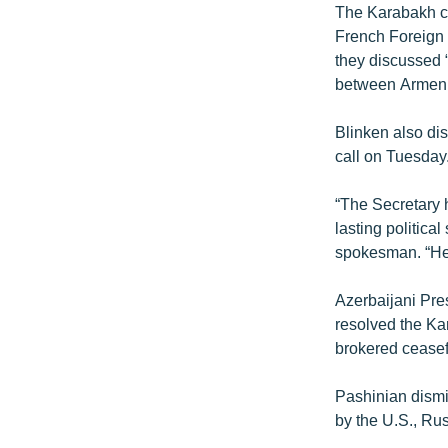
The Karabakh co
French Foreign 
they discussed “
between Armeni
Blinken also di
call on Tuesday
“The Secretary 
lasting politica
spokesman. “He
Azerbaijani Pre
resolved the Ka
brokered ceasefi
Pashinian dismis
by the U.S., Ru