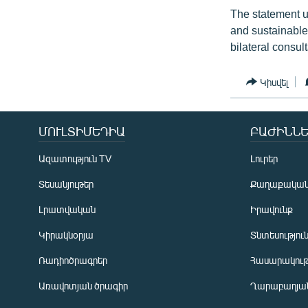
The statement u
and sustainable”
bilateral consul
Կիսվել
ՄՈՒԼՏԻՄԵԴԻԱ
ԲԱԺԻՆՆԵ
Ազատություն TV
Լուրեր
Տեսանյութեր
Քաղաքակա
Լրատվական
Իրավունք
Կիրակնօրյա
Տնտեսությու
Ռադիոծրագրեր
Հասարակութ
Առավոտյան ծրագիր
Ղարաբաղյան