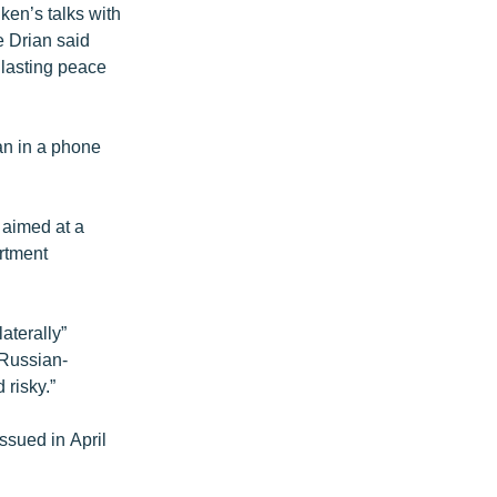
ken’s talks with
 Drian said
 lasting peace
an in a phone
 aimed at a
artment
aterally”
 Russian-
 risky.”
ssued in April