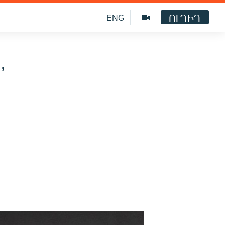
ՈՒՂԻՂ
ENG
’