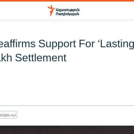
affirms Support For ‘Lasting
kh Settlement
oogle-ում