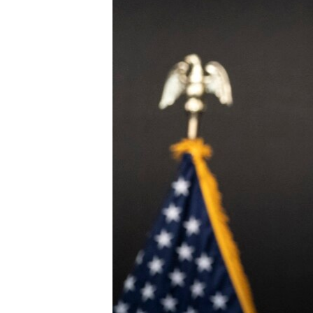
ՄԻՋԱԶԳԱՅԻՆ
ՄՇԱԿՈՒՅԹ
ՍՊՈՐՏ
ՄԵԿՆԱԲԱՆՈՒԹՅՈՒՆ
ՏՏ ԵՒ ԻՆՏԵՐՆԵՏ
ԿՈՐՈՆԱՎԻՐՈՒՍ
ԱՐԽԻՎ
ՏԵՍԱՆՅՈՒԹԵՐ
ԲԱՆԱՎԵՃ
ՁԳՏԵԼՈՎ ԼԱՎԱԳՈՒՅՆԻՆ
ՓՈԴՔԱՍԹ