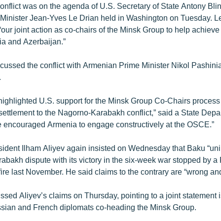
nflict was on the agenda of U.S. Secretary of State Antony Blin
Minister Jean-Yves Le Drian held in Washington on Tuesday. Le
our joint action as co-chairs of the Minsk Group to help achieve
a and Azerbaijan.”
scussed the conflict with Armenian Prime Minister Nikol Pashini
.
highlighted U.S. support for the Minsk Group Co-Chairs process
l settlement to the Nagorno-Karabakh conflict,” said a State Dep
 encouraged Armenia to engage constructively at the OSCE.”
sident Ilham Aliyev again insisted on Wednesday that Baku “unil
rabakh dispute with its victory in the six-week war stopped by a
re last November. He said claims to the contrary are “wrong and
sed Aliyev’s claims on Thursday, pointing to a joint statement i
ssian and French diplomats co-heading the Minsk Group.