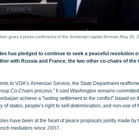
nken gives a press conference in the Jordanian capital Amman,May 26, 
tes has pledged to continue to seek a peaceful resolution o
her with Russia and France, the two other co-chairs of th
ents to VOA’s Armenian Service, the State Department reaffirm
Group Co-Chairs process.” It said Washington remains committed
baijan achieve a “lasting settlement to the conflict” based on t
rity of states, people’s right to self-determination, and non-use of 
ples have been at the heart of peace proposals jointly made by 
ench mediators since 2007.