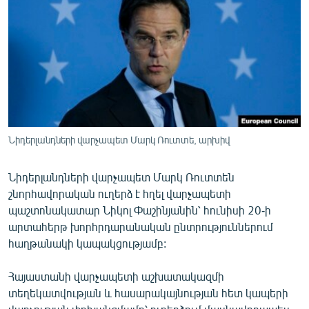
ՄԻՋԱԶԳԱՅԻՆ
ՄՇԱԿՈՒՅԹ
ՍՊՈՐՏ
ՄԵԿՆԱԲԱՆՈՒԹՅՈՒՆ
ՏՏ ԵՒ ԻՆՏԵՐՆԵՏ
ԿՈՐՈՆԱՎԻՐՈՒՍ
Նիդերլանդների վարչապետ Մարկ Ռուտտե, արխիվ
ԱՐԽԻՎ
Նիդերլանդների վարչապետ Մարկ Ռուտտեն
ՏԵՍԱՆՅՈՒԹԵՐ
շնորհավորական ուղերձ է հղել վարչապետի
պաշտոնակատար Նիկոլ Փաշինյանին՝ հունիսի 20-ի
ԲԱՆԱՎԵՃ
արտահերթ խորհրդարանական ընտրություններում
ՁԳՏԵԼՈՎ ԼԱՎԱԳՈՒՅՆԻՆ
հաղթանակի կապակցությամբ:
ՓՈԴՔԱՍԹ
Հայաստանի վարչապետի աշխատակազմի
տեղեկատվության և հասարակայնության հետ կապերի
Հայերեն