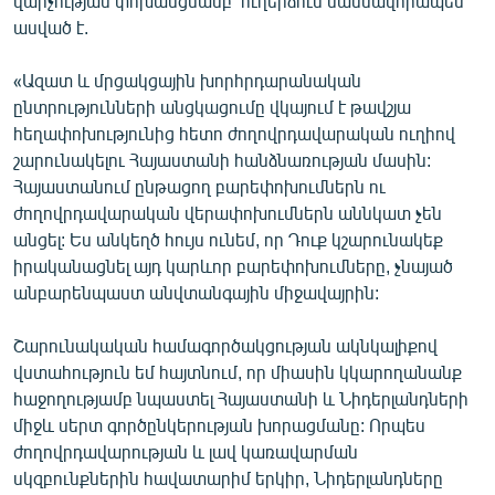
վարչության փոխանցմամբ՝ ուղերձում մասնավորապես
English
ասված է.
Русский
«Ազատ և մրցակցային խորհրդարանական
ընտրությունների անցկացումը վկայում է թավշյա
ՀԵՏԵՎԵՔ ՄԵԶ
հեղափոխությունից հետո ժողովրդավարական ուղիով
շարունակելու Հայաստանի հանձնառության մասին:
Հայաստանում ընթացող բարեփոխումներն ու
ժողովրդավարական վերափոխումներն աննկատ չեն
անցել: Ես անկեղծ հույս ունեմ, որ Դուք կշարունակեք
իրականացնել այդ կարևոր բարեփոխումները, չնայած
«Ազատության» բոլոր կայքերը
անբարենպաստ անվտանգային միջավայրին:
Շարունակական համագործակցության ակնկալիքով
վստահություն եմ հայտնում, որ միասին կկարողանանք
հաջողությամբ նպաստել Հայաստանի և Նիդերլանդների
միջև սերտ գործընկերության խորացմանը: Որպես
ժողովրդավարության և լավ կառավարման
սկզբունքներին հավատարիմ երկիր, Նիդերլանդները