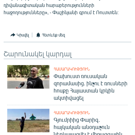
դիվանագիտական հարաբերությունների
հաջողությունները», - Փաշինյանի գրում է Ռուտտեն։
Կիսվել
Հետևեք մեզ
Շարունակել կարդալ
ՀԱՍԱՐԱԿՈՒԹՅՈՒՆ
Փախուստ ռուսական
զորամասից. ինչու է ռուսների
հոսքը Հայաստան կրկին
ակտիվացել
ՀԱՍԱՐԱԿՈՒԹՅՈՒՆ
Գյումրիից Փարիզ․
հայկական անօդաչուն
ներկայացվել է միջազգային