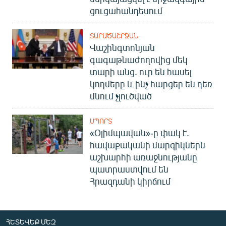
ցուցահանդեսում
ՏԱՐԱԾԱՇՐՋԱՆ
Վաշինգտոնյան
գագաթնաժողովից մեկ
տարի անց. ուր են հասել
կողմերը և ինչ հարցեր են դեռ
մնում չլուծված
ՍՊՈՐՏ
«Օլիմպավան»-ը փակ է.
հավաքականի մարզիկներն
աշխարհի առաջնությանը
պատրաստվում են
Հրազդանի կիրճում
ՀԵՏԵՎԵՔ ՄԵԶ