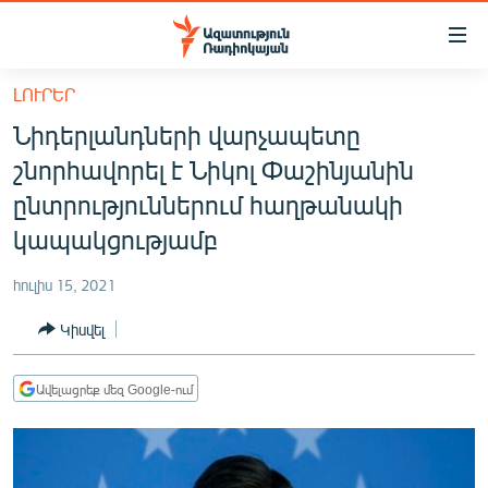
Մատչելիության
հղումներ
Անցնել
ԼՈՒՐԵՐ
հիմնական
ԱԶԱՏՈՒԹՅՈՒՆ TV
Նիդերլանդների վարչապետը
բովանդակությանը
ՀԱՅԱՍՏԱՆ
Անցնել
շնորհավորել է Նիկոլ Փաշինյանին
հիմնական
ՔԱՂԱՔԱԿԱՆ
ընտրություններում հաղթանակի
մենյուին
ԸՆՏՐՈՒԹՅՈՒՆՆԵՐ 2026
կապակցությամբ
Որոնում
ԻՐԱՎՈՒՆՔ
հուլիս 15, 2021
ՀԱՍԱՐԱԿՈՒԹՅՈՒՆ
Կիսվել
ՏՆՏԵՍՈՒԹՅՈՒՆ
ՂԱՐԱԲԱՂ
Ավելացրեք մեզ Google-ում
ՊԱՏԵՐԱԶՄԻ 6 ՇԱԲԱԹՆԵՐԸ
ՏԱՐԱԾԱՇՐՋԱՆ