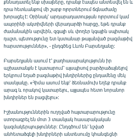
քննադատել ենք սխալները, դրանք էապես անտեսվել են և
դրա հետևանքով մի շարք ոլորտներում ճգնաժամը
խորացել է: Օրինակ՝ արդարադատության ոլորտում կամ
ապօրինի ակտիվների վերադարձի հարցը, եթե դրանք
ժամանակին արվեին, զգալի սև փողեր կգային սպիտակ
դաշտ, պետությունը ետ կստանար թալանված բազմաթիվ
հարստություններ», - ընդգծեց Լևոն Բարսեղյանը:
Բարսեղյանն ասում է՝ քաղհասարակությունն իր
աշխատանքն է կատարում՝ այսպիսով բարձրաձայնելով
երկրում եղած բազմաթիվ խնդիրներից ընդամենը մեկ
տասնյակը. «Հիմա ասում ենք՝ ձեռնամուխ եղեք դրանք
արագ և որակով կատարելու, այլապես հետո նորանոր
խնդիրներ են բացվելու»:
Իշխանություններին ուղղված հայտարարությունը
ստորագրել են մոտ 3 տասնյակ հասարակական
կազմակերպություններ։ Ընդգծում են՝ նշված
անհետաձգելի խնդիրների անտեսումը կհանգեցնի