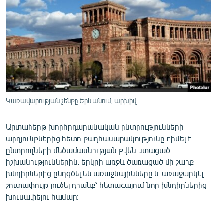
ՄԻՋԱԶԳԱՅԻՆ
ՄՇԱԿՈՒՅԹ
ՍՊՈՐՏ
ՄԵԿՆԱԲԱՆՈՒԹՅՈՒՆ
ՏՏ ԵՒ ԻՆՏԵՐՆԵՏ
ԿՈՐՈՆԱՎԻՐՈՒՍ
Կառավարության շենքը Երևանում, արխիվ
ԱՐԽԻՎ
Արտահերթ խորհրդարանական ընտրությունների
ՏԵՍԱՆՅՈՒԹԵՐ
արդյունքներից հետո քաղհասարակությունը դիմել է
ԲԱՆԱՎԵՃ
ընտրողների մեծամասնության քվեն ստացած
իշխանություններին. երկրի առջև ծառացած մի շարք
ՁԳՏԵԼՈՎ ԼԱՎԱԳՈՒՅՆԻՆ
խնդիրներից ընդգծել են առաջնայինները և առաջարկել
ՓՈԴՔԱՍԹ
շուտափույթ լուծել դրանք՝ հետագայում նոր խնդիրներից
խուսափելու համար։
Հայերեն