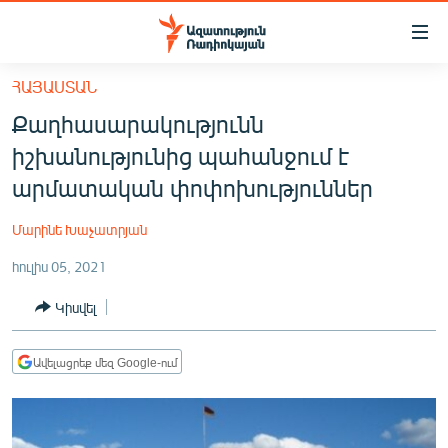
Մատչելիության
հղումներ
Անցնել
ՀԱՅԱՍՏԱՆ
հիմնական
ԱԶԱՏՈՒԹՅՈՒՆ TV
Քաղհասարակությունն
բովանդակությանը
ՀԱՅԱՍՏԱՆ
Անցնել
իշխանությունից պահանջում է
հիմնական
ՔԱՂԱՔԱԿԱՆ
արմատական փոփոխություններ
մենյուին
ԸՆՏՐՈՒԹՅՈՒՆՆԵՐ 2026
Որոնում
Մարինե Խաչատրյան
ԻՐԱՎՈՒՆՔ
հուլիս 05, 2021
ՀԱՍԱՐԱԿՈՒԹՅՈՒՆ
Կիսվել
ՏՆՏԵՍՈՒԹՅՈՒՆ
ՂԱՐԱԲԱՂ
Ավելացրեք մեզ Google-ում
ՊԱՏԵՐԱԶՄԻ 6 ՇԱԲԱԹՆԵՐԸ
ՏԱՐԱԾԱՇՐՋԱՆ