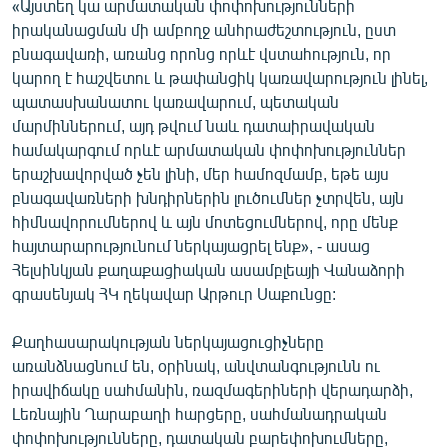
«Այստեղ կա արմատական փոփոխությունների
English
իրականացման մի ամբողջ անհրաժեշտություն, ըստ
բնագավառի, առանց որոնց որևէ վստահություն, որ
Русский
կարող է հաշվետու և թափանցիկ կառավարություն լինել,
պատասխանատու կառավարում, պետական
ՀԵՏԵՎԵՔ ՄԵԶ
մարմիններում, այդ թվում նաև դատաիրավական
համակարգում որևէ արմատական փոփոխություններ
երաշխավորված չեն լինի, մեր համոզմամբ, եթե այս
բնագավառների խնդիրներին լուծումներ չտրվեն, այն
հիմնավորումներով և այն մոտեցումներով, որը մենք
«Ազատության» բոլոր կայքերը
հայտարարությունում ներկայացրել ենք», - ասաց
Հելսինկյան քաղաքացիական ասամբլեայի Վանաձորի
գրասենյակ ՀԿ ղեկավար Արթուր Սաքունցը:
Քաղհասարակության ներկայացուցիչները
առանձնացնում են, օրինակ, անվտանգությունն ու
իրավիճակը սահմանին, ռազմագերիների վերադարձի,
Լեռնային Ղարաբաղի հարցերը, սահմանադրական
փոփոխությունները, դատական բարեփոխումները,