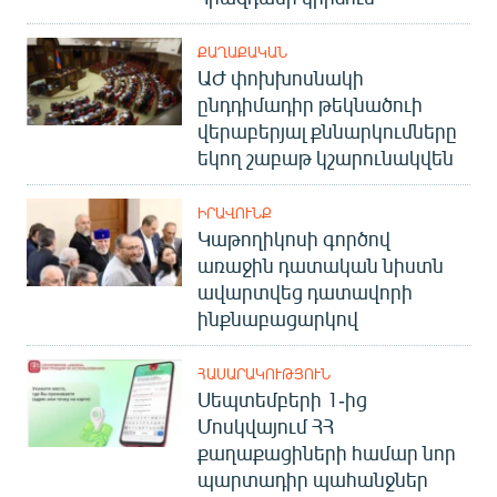
ՔԱՂԱՔԱԿԱՆ
ԱԺ փոխխոսնակի
ընդդիմադիր թեկնածուի
վերաբերյալ քննարկումները
եկող շաբաթ կշարունակվեն
ԻՐԱՎՈՒՆՔ
Կաթողիկոսի գործով
առաջին դատական նիստն
ավարտվեց դատավորի
ինքնաբացարկով
ՀԱՍԱՐԱԿՈՒԹՅՈՒՆ
Սեպտեմբերի 1-ից
Մոսկվայում ՀՀ
քաղաքացիների համար նոր
պարտադիր պահանջներ