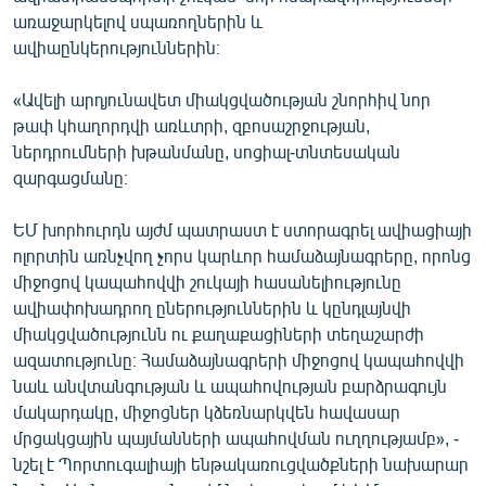
English
առաջարկելով սպառողներին և
ավիաընկերություններին։
Русский
«Ավելի արդյունավետ միակցվածության շնորհիվ նոր
ՀԵՏԵՎԵՔ ՄԵԶ
թափ կհաղորդվի առևտրի, զբոսաշրջության,
ներդրումների խթանմանը, սոցիալ-տնտեսական
զարգացմանը։
ԵՄ խորհուրդն այժմ պատրաստ է ստորագրել ավիացիայի
ոլորտին առնչվող չորս կարևոր համաձայնագրերը, որոնց
«Ազատության» բոլոր կայքերը
միջոցով կապահովվի շուկայի հասանելիությունը
ավիափոխադրող ըներություններին և կընդլայնվի
միակցվածությունն ու քաղաքացիների տեղաշարժի
ազատությունը։ Համաձայնագրերի միջոցով կապահովվի
նաև անվտանգության և ապահովության բարձրագույն
մակարդակը, միջոցներ կձեռնարկվեն հավասար
մրցակցային պայմանների ապահովման ուղղությամբ», -
նշել է Պորտուգալիայի ենթակառուցվածքների նախարար