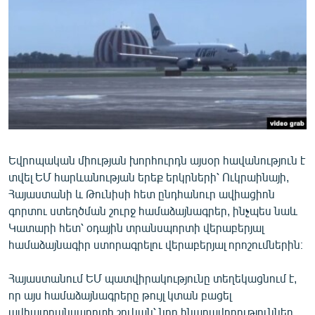
ՄԻՋԱԶԳԱՅԻՆ
ՄՇԱԿՈՒՅԹ
ՍՊՈՐՏ
ՄԵԿՆԱԲԱՆՈՒԹՅՈՒՆ
ՏՏ ԵՒ ԻՆՏԵՐՆԵՏ
ԿՈՐՈՆԱՎԻՐՈՒՍ
Եվրոպական միության խորհուրդն այսօր հավանություն է
ԱՐԽԻՎ
տվել ԵՄ հարևանության երեք երկրների՝ Ուկրաինայի,
ՏԵՍԱՆՅՈՒԹԵՐ
Հայաստանի և Թունիսի հետ ընդհանուր ավիացիոն
գորտու ստեղծման շուրջ համաձայնագրեր, ինչպես նաև
ԲԱՆԱՎԵՃ
Կատարի հետ՝ օդային տրանսպորտի վերաբերյալ
ՁԳՏԵԼՈՎ ԼԱՎԱԳՈՒՅՆԻՆ
համաձայնագիր ստորագրելու վերաբերյալ որոշումներին։
ՓՈԴՔԱՍԹ
Հայաստանում ԵՄ պատվիրակությունը տեղեկացնում է,
որ այս համաձայնագրերը թույլ կտան բացել
Հայերեն
ավիատրանսպորտի շուկան՝ նոր հնարավորություններ