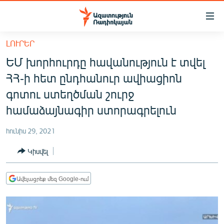
Մատչելիության
հղումներ
Անցնել
ԼՈՒՐԵՐ
հիմնական
ԱԶԱՏՈՒԹՅՈՒՆ TV
ԵՄ խորհուրդը հավանություն է տվել
բովանդակությանը
ՀԱՅԱՍՏԱՆ
Անցնել
ՀՀ-ի հետ ընդհանուր ավիացիոն
հիմնական
ՔԱՂԱՔԱԿԱՆ
գոտու ստեղծման շուրջ
մենյուին
ԸՆՏՐՈՒԹՅՈՒՆՆԵՐ 2026
համաձայնագիր ստորագրելուն
Որոնում
ԻՐԱՎՈՒՆՔ
հունիս 29, 2021
ՀԱՍԱՐԱԿՈՒԹՅՈՒՆ
Կիսվել
ՏՆՏԵՍՈՒԹՅՈՒՆ
ՂԱՐԱԲԱՂ
Ավելացրեք մեզ Google-ում
ՊԱՏԵՐԱԶՄԻ 6 ՇԱԲԱԹՆԵՐԸ
ՏԱՐԱԾԱՇՐՋԱՆ