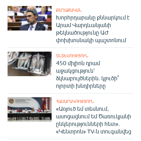
ՔԱՂԱՔԱԿԱՆ
Խորհրդարանը քննարկում է
Արամ Վարդևանյանի
թեկնածությունը ԱԺ
փոխխոսնակի պաշտոնում
ՏՆՏԵՍՈՒԹՅՈՒՆ
450 միլիոն դրամ
աջակցություն՝
ձկնաբույծներին. կլուծի՞
ոլորտի խնդիրները
ՀԱՍԱՐԱԿՈՒԹՅՈՒՆ
«Առյուծ եմ տեսնում,
ասոցացնում եմ Ծառուկյանի
ընկերությունների հետ».
«Կենտրոն» TV-ն տուգանվեց