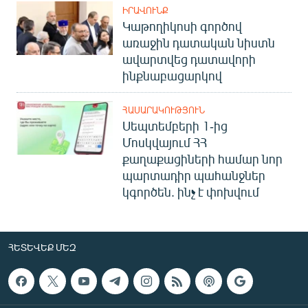
ԻՐԱՎՈՒՆՔ
Կաթողիկոսի գործով
առաջին դատական նիստն
ավարտվեց դատավորի
ինքնաբացարկով
ՀԱՍԱՐԱԿՈՒԹՅՈՒՆ
Սեպտեմբերի 1-ից
Մոսկվայում ՀՀ
քաղաքացիների համար նոր
պարտադիր պահանջներ
կգործեն. ինչ է փոխվում
ՀԵՏԵՎԵՔ ՄԵԶ