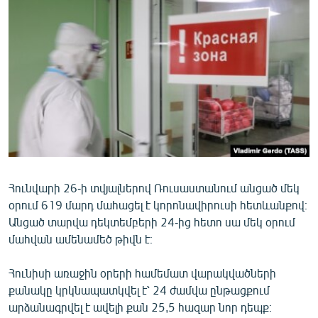
ՄԻՋԱԶԳԱՅԻՆ
ՄՇԱԿՈՒՅԹ
ՍՊՈՐՏ
ՄԵԿՆԱԲԱՆՈՒԹՅՈՒՆ
ՏՏ ԵՒ ԻՆՏԵՐՆԵՏ
ԿՈՐՈՆԱՎԻՐՈՒՍ
ԱՐԽԻՎ
Հունվարի 26-ի տվյալներով Ռուսաստանում անցած մեկ
ՏԵՍԱՆՅՈՒԹԵՐ
օրում 619 մարդ մահացել է կորոնավիրուսի հետևանքով։
ԲԱՆԱՎԵՃ
Անցած տարվա դեկտեմբերի 24-ից հետո սա մեկ օրում
մահվան ամենամեծ թիվն է։
ՁԳՏԵԼՈՎ ԼԱՎԱԳՈՒՅՆԻՆ
ՓՈԴՔԱՍԹ
Հունիսի առաջին օրերի համեմատ վարակվածների
քանակը կրկնապատկվել է՝ 24 ժամվա ընթացքում
Հայերեն
արձանագրվել է ավելի քան 25,5 հազար նոր դեպք։