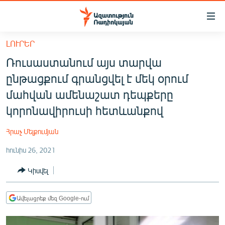
Մատչելիության
հղումներ
Անցնել
ԼՈՒՐԵՐ
հիմնական
ԱԶԱՏՈՒԹՅՈՒՆ TV
Ռուսաստանում այս տարվա
բովանդակությանը
ՀԱՅԱՍՏԱՆ
Անցնել
ընթացքում գրանցվել է մեկ օրում
հիմնական
ՔԱՂԱՔԱԿԱՆ
մահվան ամենաշատ դեպքերը
մենյուին
ԸՆՏՐՈՒԹՅՈՒՆՆԵՐ 2026
կորոնավիրուսի հետևանքով
Որոնում
ԻՐԱՎՈՒՆՔ
Հրաչ Մելքումյան
ՀԱՍԱՐԱԿՈՒԹՅՈՒՆ
հունիս 26, 2021
ՏՆՏԵՍՈՒԹՅՈՒՆ
Կիսվել
ՂԱՐԱԲԱՂ
ՊԱՏԵՐԱԶՄԻ 6 ՇԱԲԱԹՆԵՐԸ
Ավելացրեք մեզ Google-ում
ՏԱՐԱԾԱՇՐՋԱՆ