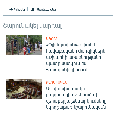
English
Կիսվել
Հետևեք մեզ
Русский
Շարունակել կարդալ
ՀԵՏԵՎԵՔ ՄԵԶ
ՍՊՈՐՏ
«Օլիմպավան»-ը փակ է.
հավաքականի մարզիկներն
աշխարհի առաջնությանը
պատրաստվում են
«Ազատության» բոլոր կայքերը
Հրազդանի կիրճում
ՔԱՂԱՔԱԿԱՆ
ԱԺ փոխխոսնակի
ընդդիմադիր թեկնածուի
վերաբերյալ քննարկումները
եկող շաբաթ կշարունակվեն