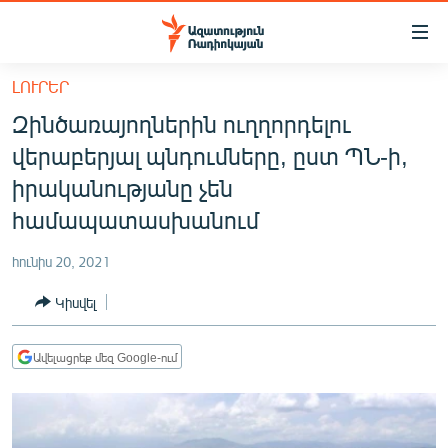
Մատչելիության
հղումներ
Անցնել
ԼՈՒՐԵՐ
հիմնական
ԱԶԱՏՈՒԹՅՈՒՆ TV
Զինծառայողներին ուղղորդելու
բովանդակությանը
ՀԱՅԱՍՏԱՆ
Անցնել
վերաբերյալ պնդումները, ըստ ՊՆ-ի,
հիմնական
ՔԱՂԱՔԱԿԱՆ
իրականությանը չեն
մենյուին
ԸՆՏՐՈՒԹՅՈՒՆՆԵՐ 2026
համապատասխանում
Որոնում
ԻՐԱՎՈՒՆՔ
հունիս 20, 2021
ՀԱՍԱՐԱԿՈՒԹՅՈՒՆ
Կիսվել
ՏՆՏԵՍՈՒԹՅՈՒՆ
ՂԱՐԱԲԱՂ
Ավելացրեք մեզ Google-ում
ՊԱՏԵՐԱԶՄԻ 6 ՇԱԲԱԹՆԵՐԸ
ՏԱՐԱԾԱՇՐՋԱՆ