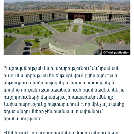
ՄԻՋԱԶԳԱՅԻՆ
ՄՇԱԿՈՒՅԹ
ՍՊՈՐՏ
ՄԵԿՆԱԲԱՆՈՒԹՅՈՒՆ
ՏՏ ԵՒ ԻՆՏԵՐՆԵՏ
ԿՈՐՈՆԱՎԻՐՈՒՍ
Պաշտպանության նախարարությունում մանրամասն
ԱՐԽԻՎ
ուսումնասիրության են ենթարկվում քվեարկության
ՏԵՍԱՆՅՈՒԹԵՐ
ընթացքում զինծառայողների՝ հրամանատարների
կողմից որոշակի քաղաքական ուժի օգտին քվեարկելու
ԲԱՆԱՎԵՃ
ուղղորդումների վերաբերյալ հրապարակումները:
ՁԳՏԵԼՈՎ ԼԱՎԱԳՈՒՅՆԻՆ
Նախարարությունը հայտարարում է, որ մինչ այս պահը
եղած պնդումները չեն համապատասխանում
ՓՈԴՔԱՍԹ
իրականությանը։
Հայերեն
«Ակնհայտ է, որ ուղղորդումների մասին պնդումները