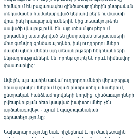
English
հիմնվում են բացառապես զինծառայողներին ընտրական
տեղամասեր համակարգված կերպով բերելու փաստի
Русский
վրա, իսկ հրապարակումներին կից տեսանյութերն
ասվածի վկայությունն են. այդ տեսանյութերում
ՀԵՏԵՎԵՔ ՄԵԶ
ընդամենը պատկերված են ընտրական տեղամասերի
մոտ գտնվող զինծառայողներ, իսկ ուղղորդումների
մասին պնդումներն այդ տեսանյութերի հեղինակների
ենթադրություններն են, որոնք զուրկ են որևէ հիմնավոր
փաստարկից։
«Ազատության» բոլոր կայքերը
Ավելին, այս պահին առկա՝ ուղղորդումների վերաբերյալ
հրապարակումներում նշված ընտրատեղամասերում,
ընտրական հանձնաժողովների կողմից, զինծառայողների
քվեարկության հետ կապված խախտումներ չեն
արձանագրվել», - նշում է պաշտպանական
գերատեչությունը։
Նախարարությունը նաև հիշեցնում է, որ ժամկետային