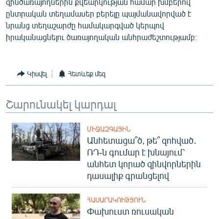
զինծառայողներին քվեարկության համար խմբերով
ընտրական տեղամասեր բերելը պայմանավորված է
նրանց տեղաշարժը համակարգված կերպով
իրականացնելու ծառայողական անհրաժեշտությամբ։
Կիսվել
Հետևեք մեզ
Շարունակել կարդալ
ՄԻՋԱԶԳԱՅԻՆ
Անհետացա՞ծ, թե՞ զոհված․
ՌԴ-ն գումար է խնայում՝
անհետ կորած զինվորներին
դասալիք գրանցելով
ՀԱՍԱՐԱԿՈՒԹՅՈՒՆ
Փախուստ ռուսական