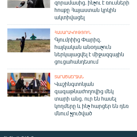
զորամասից. ինչու է ռուսների
հոսքը Հայաստան կրկին
ակտիվացել
ՀԱՍԱՐԱԿՈՒԹՅՈՒՆ
Գյումրիից Փարիզ․
հայկական անօդաչուն
ներկայացվել է միջազգային
ցուցահանդեսում
ՏԱՐԱԾԱՇՐՋԱՆ
Վաշինգտոնյան
գագաթնաժողովից մեկ
տարի անց. ուր են հասել
կողմերը և ինչ հարցեր են դեռ
մնում չլուծված