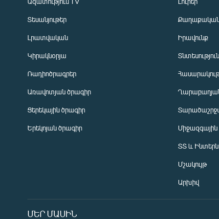
Ազատություն TV
Լուրեր
Տեսանյութեր
Քաղաքակա
Լրատվական
Իրավունք
Կիրակնօրյա
Տնտեսությու
Ռադիոծրագրեր
Հասարակութ
Առավոտյան ծրագիր
Ղարաբաղյան
Ցերեկային ծրագիր
Տարածաշրջ
Հայերեն
Երեկոյան ծրագիր
Միջազգային
English
ՏՏ և Ինտեր
Русский
Մշակույթ
ՀԵՏԵՎԵՔ ՄԵԶ
Արխիվ
ՄԵՐ ՄԱՍԻՆ