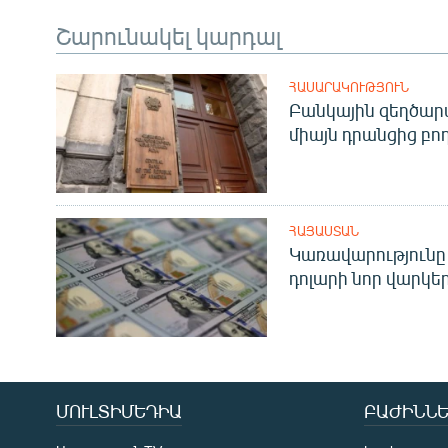
Շարունակել կարդալ
ՀԱՍԱՐԱԿՈՒԹՅՈՒՆ
Բանկային զեղծարա
միայն դրանցից բող
ՀԱՅԱՍՏԱՆ
Կառավարությունը 
դոլարի նոր վարկեր
ՄՈՒԼՏԻՄԵԴԻԱ
ԲԱԺԻՆՆԵ