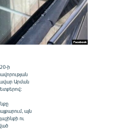
20-ի
ավորության
կավար Արման
ետքերով:
ինքը
այքարում, այն
դաշինքի ու
ված