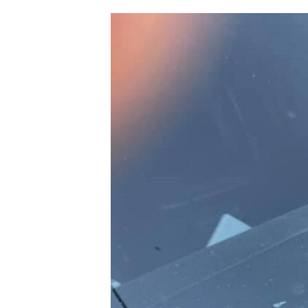
ՄԻՋԱԶԳԱՅԻՆ
ՄՇԱԿՈՒՅԹ
ՍՊՈՐՏ
ՄԵԿՆԱԲԱՆՈՒԹՅՈՒՆ
ՏՏ ԵՒ ԻՆՏԵՐՆԵՏ
ԿՈՐՈՆԱՎԻՐՈՒՍ
ԱՐԽԻՎ
ՏԵՍԱՆՅՈՒԹԵՐ
ԲԱՆԱՎԵՃ
ՁԳՏԵԼՈՎ ԼԱՎԱԳՈՒՅՆԻՆ
ՓՈԴՔԱՍԹ