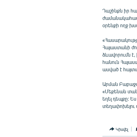
Դաշինքն իր հ
ժամանակահատ
օրենքի ողջ խս
«Հասարակությա
Հայաստանի ժո
ձևավորումն է,
հանուն Հայաս
ասված է հայտա
Արման Բաբաջա
«Մեքենան տան 
եղել դեպքը: Ես 
տեղափոխելու պ
Կիսվել