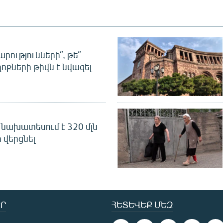
րությունների՞, թե՞
ոքների թիվն է նվազել
նախատեսում է 320 մլն
 վերցնել
Ր
ՀԵՏԵՎԵՔ ՄԵԶ