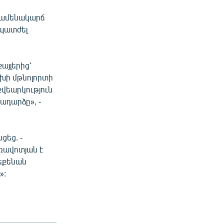
 ամենակարճ
պատժել
այլերից՝
խի մթնոլորտի
քվեարկություն
ադարձը», -
ցեց. -
առավոտյան է
 մեքենան
»: