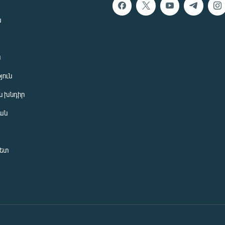
ն
ն
յուն
 խնդիր
ան
նետ