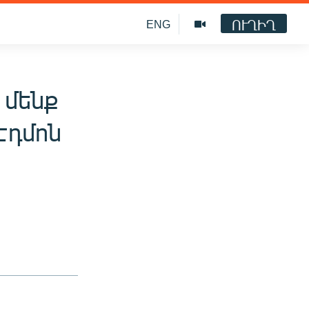
ՈՒՂԻՂ
ENG
 մենք
 Էդմոն