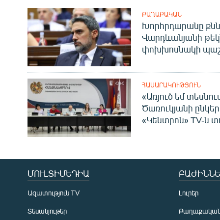
ՔԱՂԱՔԱԿԱՆ
Խորհրդարանը քնն
Վարդևանյանի թեկ
փոխխոսնակի պաշ
ՀԱՍԱՐԱԿՈՒԹՅՈՒՆ
«Առյուծ եմ տեսնու
Ծառուկյանի ընկեր
«Կենտրոն» TV-ն տ
ՄՈՒԼՏԻՄԵԴԻԱ
ԲԱԺԻՆՆԵ
Ազատություն TV
Լուրեր
Տեսանյութեր
Քաղաքակա