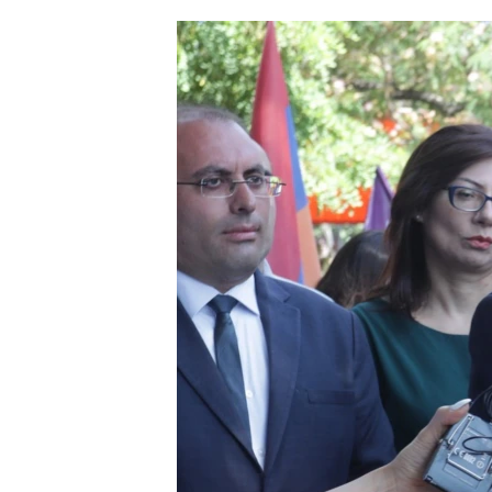
ՄԻՋԱԶԳԱՅԻՆ
ՄՇԱԿՈՒՅԹ
ՍՊՈՐՏ
ՄԵԿՆԱԲԱՆՈՒԹՅՈՒՆ
ՏՏ ԵՒ ԻՆՏԵՐՆԵՏ
ԿՈՐՈՆԱՎԻՐՈՒՍ
ԱՐԽԻՎ
ՏԵՍԱՆՅՈՒԹԵՐ
ԲԱՆԱՎԵՃ
ՁԳՏԵԼՈՎ ԼԱՎԱԳՈՒՅՆԻՆ
ՓՈԴՔԱՍԹ