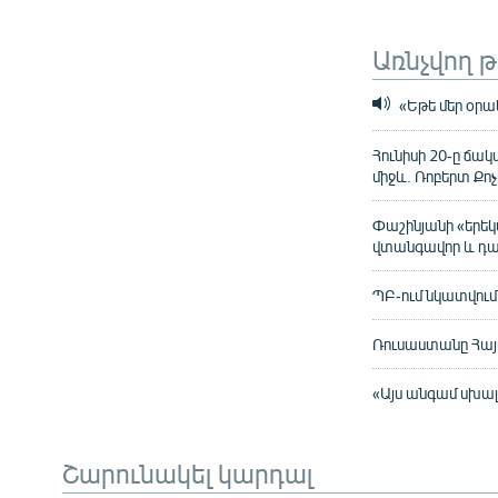
Առնչվող 
«Եթե մեր օրակ
Հունիսի 20-ը ճ
միջև. Ռոբերտ Քո
Փաշինյանի «երեկ
վտանգավոր և դա
ՊԲ-ում նկատվում
Ռուսաստանը Հայա
«Այս անգամ սխալվ
Շարունակել կարդալ