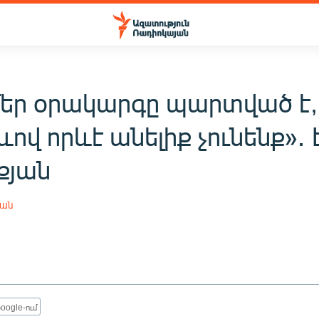
մեր օրակարգը պարտված է,
ևով որևէ անելիք չունենք»․
քյան
յան
oogle-ում