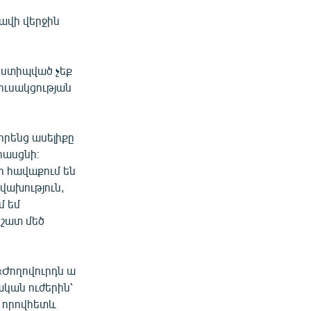
ավի վերջին
ք ստիպված չեք
կուսակցության
իրենց ասելիքը
հասցնի։
եր հավաքում են
վախություն,
մ եմ
 շատ մեծ
«Ժողովուրդն ա
ական ուժերին՝
, որովհետև