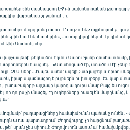
 արտահերթին մասնակցող ԼՀԿ-ն նախընտրական քարոզարշ
րաբկիր վարչական շրջանում էր։
յաստանը» մարդկանց ասում է՝ դուք ունեք այլընտրանք, դու
իններին կամ ներկաներին», - արաբկիրցիներին էր դիմում 
մ Անի Սամսոնյանը։
ն վարչապետի թեկնածու Էդմոն Մարուքյանի գնահատմամբ, 
ընտրողներին հասցնել․ - «Մտահոգված էի, մտածում էի չենք 
ւլը, ԶԼՄ-ները․․․էսպես ասեմ՝ ավելի շատ լայքեր և դիտումն
ռն, իրար սպառնացող ելույթներն ու խոսքերը։ Եվ կար մտա
վիլ, քաղաքակիրթ արշավը կարող ա դուրս մնալ։ Բայց ես ուզու
, որ դուրս չի մնացել, էդ ուղերձները հասել են մարդկանց, և
կա»։
ամոզմամբ՝ քաղաքացիները համախմբման պահանջ ունեն․ - 
վուրդն ա դա պարտադրում։ Ժողովուրդը չի հարցնում քաղաք
ես, թե՞ սրան չես սիրում։ Ժողովուրդն ասում ա՝ համախմբվեք