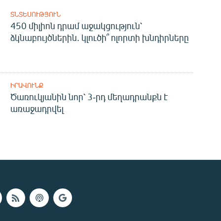
ՏՆՏԵՍՈՒԹՅՈՒՆ
450 միլիոն դրամ աջակցություն՝
ձկնաբույծներին. կլուծի՞ ոլորտի խնդիրները
ԻՐԱՎՈՒՆՔ
Ծառուկյանին նոր՝ 3-րդ մեղադրանքն է
առաջադրվել