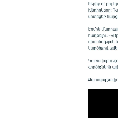
հերիք ու բոլ 
խնդիրները։ Դա
մոտեցեք հարց
Էդմոն Մարուքյ
հաղթելու․ - «Ո
միասնության և
կարծիքով, քվե
Կառավարությո
գործիչներն ա
Քարոզարշավը 