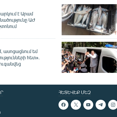
արկում է Արամ
նածությունը ԱԺ
տոնում
մ, ասոցացնում եմ
ությունների հետ».
ուգանվեց
Ր
ՀԵՏԵՎԵՔ ՄԵԶ
ն