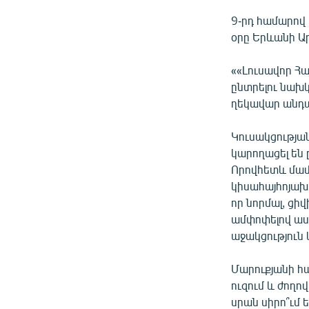
9-րդ համարով
օրը Երևանի Ա
««Լուսավոր Հա
ընտրելու նախկ
ղեկավար անդա
Կուսակցությա
կարողացել են 
Որովհետև մամո
կիսահայհոյախա
որ նորմալ, ցի
ամփոփելով ասել
աջակցություն 
Մարուքյանի հ
ուզում և ժողո
սրան սիրո՞ւմ 