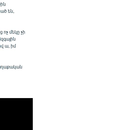
քին
ած են,
 ոչ մեկը չի
Ազգային
վ ա, իմ
քաղաքական