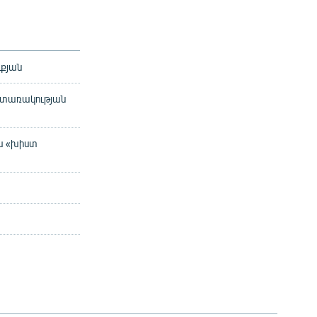
ւքյան
այտառակության
սա «խիստ