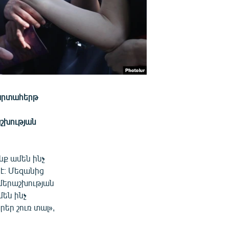
արտահերթ
շխության
նք ամեն ինչ
 է։ Մեզանից
ամերաշխության
մեն ինչ
եր շուռ տալ»,