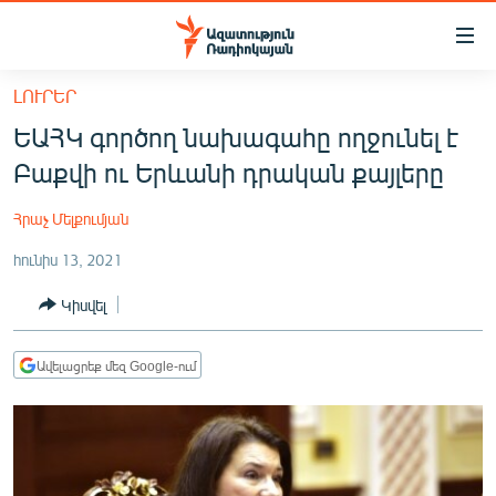
Մատչելիության
հղումներ
Անցնել
ԼՈՒՐԵՐ
հիմնական
ԱԶԱՏՈՒԹՅՈՒՆ TV
ԵԱՀԿ գործող նախագահը ողջունել է
բովանդակությանը
ՀԱՅԱՍՏԱՆ
Անցնել
Բաքվի ու Երևանի դրական քայլերը
հիմնական
ՔԱՂԱՔԱԿԱՆ
մենյուին
Հրաչ Մելքումյան
ԸՆՏՐՈՒԹՅՈՒՆՆԵՐ 2026
Որոնում
հունիս 13, 2021
ԻՐԱՎՈՒՆՔ
Կիսվել
ՀԱՍԱՐԱԿՈՒԹՅՈՒՆ
ՏՆՏԵՍՈՒԹՅՈՒՆ
Ավելացրեք մեզ Google-ում
ՂԱՐԱԲԱՂ
ՊԱՏԵՐԱԶՄԻ 6 ՇԱԲԱԹՆԵՐԸ
ՏԱՐԱԾԱՇՐՋԱՆ