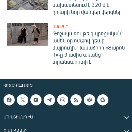
նախատեսում է 320 մլն
դոլարի նոր վարկեր վերցնել
ՄԱՐԶԵՐ
Թոշակառու թե դպրոցական՝
ամեն օր ոտքով դեպի
մայրուղի. Վանաձորի «Տարոն
1»-ը 3 ամիս առանց
տրանսպորտի է
ՀԵՏԵՎԵՔ ՄԵԶ
ՄՈՒԼՏԻՄԵԴԻԱ
ԲԱԺԻՆՆԵՐ