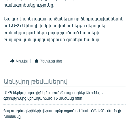
համագործակցությունը։
English
Русский
Նա կոչ է արել ազատ արձակել բոլոր ձերբակալվածներին
ու ԵԱՀԿ Մինսկի խմբի հովանու ներքո վերսկսել
ՀԵՏԵՎԵՔ ՄԵԶ
բանակցությունները բոլոր չլուծված հարցերի
քաղաքական կարգավորումը գտնելու համար։
Կիսվել
Հետևեք մեզ
«Ազատության» բոլոր կայքերը
Առնչվող թեմաներով
ՄԻՊ ներկայացուցիչներն առանձնազրույցներ են ունեցել
գերությունից վերադարձած 15 անձանց հետ
Հայ ռազմագերիների վերադարձը ողջունել է նաև ՌԴ ԱԳՆ մամուլի
խոսնակը