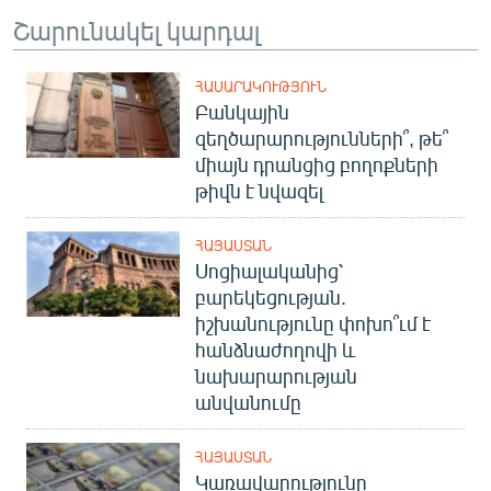
Շարունակել կարդալ
ՀԱՍԱՐԱԿՈՒԹՅՈՒՆ
Բանկային
զեղծարարությունների՞, թե՞
միայն դրանցից բողոքների
թիվն է նվազել
ՀԱՅԱՍՏԱՆ
Սոցիալականից՝
բարեկեցության.
իշխանությունը փոխո՞ւմ է
հանձնաժողովի և
նախարարության
անվանումը
ՀԱՅԱՍՏԱՆ
Կառավարությունը