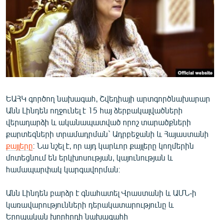
ՄԻՋԱԶԳԱՅԻՆ
ՄՇԱԿՈՒՅԹ
ՍՊՈՐՏ
ՄԵԿՆԱԲԱՆՈՒԹՅՈՒՆ
ՏՏ ԵՒ ԻՆՏԵՐՆԵՏ
ԿՈՐՈՆԱՎԻՐՈՒՍ
ԵԱՀԿ գործող նախագահ, Շվեդիայի արտգործնախարար
Անն Լինդեն ողջունել է 15 հայ ձերբակալվածների
ԱՐԽԻՎ
վերադարձի և ականապատված որոշ տարածքների
ՏԵՍԱՆՅՈՒԹԵՐ
քարտեզների տրամադրման` Ադրբեջանի և Հայաստանի
քայլերը
։ Նա նշել է, որ այդ կարևոր քայլերը կողմերին
ԲԱՆԱՎԵՃ
մոտեցնում են երկխոսության, կայունության և
ՁԳՏԵԼՈՎ ԼԱՎԱԳՈՒՅՆԻՆ
համապարփակ կարգավորման։
ՓՈԴՔԱՍԹ
Անն Լինդեն բարձր է գնահատել Վրաստանի և ԱՄՆ-ի
կառավարությունների դերակատարությունը և
Հայերեն
Երոպական խորհրդի նախագահի