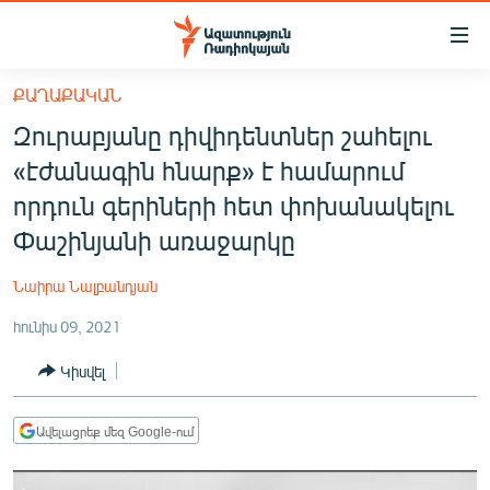
Մատչելիության
հղումներ
Անցնել
ՔԱՂԱՔԱԿԱՆ
հիմնական
ԱԶԱՏՈՒԹՅՈՒՆ TV
Զուրաբյանը դիվիդենտներ շահելու
բովանդակությանը
ՀԱՅԱՍՏԱՆ
Անցնել
«էժանագին հնարք» է համարում
հիմնական
ՔԱՂԱՔԱԿԱՆ
որդուն գերիների հետ փոխանակելու
մենյուին
ԸՆՏՐՈՒԹՅՈՒՆՆԵՐ 2026
Փաշինյանի առաջարկը
Որոնում
ԻՐԱՎՈՒՆՔ
Նաիրա Նալբանդյան
ՀԱՍԱՐԱԿՈՒԹՅՈՒՆ
հունիս 09, 2021
ՏՆՏԵՍՈՒԹՅՈՒՆ
Կիսվել
ՂԱՐԱԲԱՂ
ՊԱՏԵՐԱԶՄԻ 6 ՇԱԲԱԹՆԵՐԸ
Ավելացրեք մեզ Google-ում
ՏԱՐԱԾԱՇՐՋԱՆ