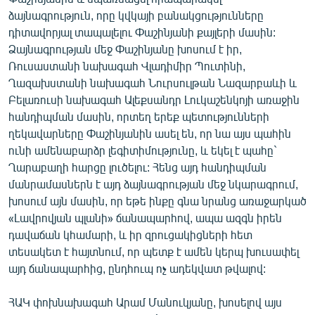
ձայնագրություն, որը կվկայի բանակցությունները
դիտավորյալ տապալելու Փաշինյանի քայլերի մասին:
Ձայնագրության մեջ Փաշինյանը խոսում է իր,
Ռուսաստանի նախագահ Վլադիմիր Պուտինի,
Ղազախստանի նախագահ Նուրսուլթան Նազարբաևի և
Բելառուսի նախագահ Ալեքսանդր Լուկաշենկոյի առաջին
հանդիպման մասին, որտեղ երեք պետությունների
ղեկավարները Փաշինյանին ասել են, որ նա այս պահին
ունի ամենաբարձր լեգիտիմությունը, և եկել է պահը`
Ղարաբաղի հարցը լուծելու: Հենց այդ հանդիպման
մանրամասներն է այդ ձայնագրության մեջ նկարագրում,
խոսում այն մասին, որ եթե ինքը գնա նրանց առաջարկած
«Լավրովյան պլանի» ճանապարհով, ապա ազգն իրեն
դավաճան կհամարի, և իր զրուցակիցների հետ
տեսակետ է հայտնում, որ պետք է ամեն կերպ խուսափել
այդ ճանապարհից, ընդհուպ ոչ ադեկվատ թվալով:
ՀԱԿ փոխնախագահ Արամ Մանուկյանը, խոսելով այս