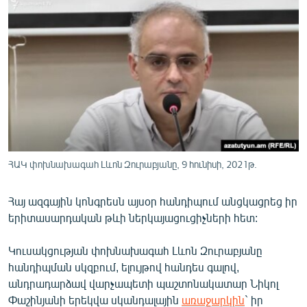
ՄԻՋԱԶԳԱՅԻՆ
ՄՇԱԿՈՒՅԹ
ՍՊՈՐՏ
ՄԵԿՆԱԲԱՆՈՒԹՅՈՒՆ
ՏՏ ԵՒ ԻՆՏԵՐՆԵՏ
ԿՈՐՈՆԱՎԻՐՈՒՍ
ԱՐԽԻՎ
ՀԱԿ փոխնախագահ Լևոն Զուրաբյանը, 9 հունիսի, 2021թ.
ՏԵՍԱՆՅՈՒԹԵՐ
Հայ ազգային կոնգրեսն այսօր հանդիպում անցկացրեց իր
ԲԱՆԱՎԵՃ
երիտասարդական թևի ներկայացուցիչների հետ:
ՁԳՏԵԼՈՎ ԼԱՎԱԳՈՒՅՆԻՆ
Կուսակցության փոխնախագահ Լևոն Զուրաբյանը
ՓՈԴՔԱՍԹ
հանդիպման սկզբում, ելույթով հանդես գալով,
անդրադարձավ վարչապետի պաշտոնակատար Նիկոլ
Հայերեն
Փաշինյանի երեկվա սկանդալային
առաջարկին
` իր