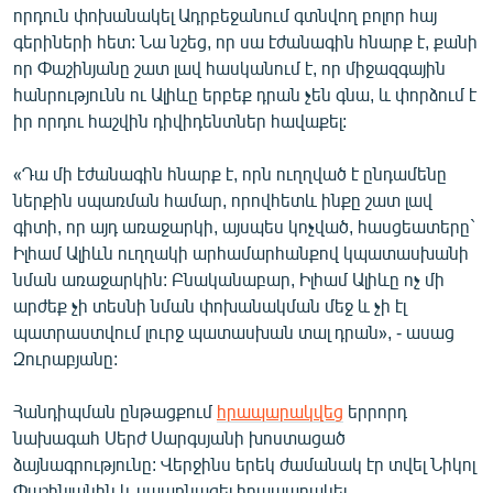
որդուն փոխանակել Ադրբեջանում գտնվող բոլոր հայ
English
գերիների հետ: Նա նշեց, որ սա էժանագին հնարք է, քանի
Русский
որ Փաշինյանը շատ լավ հասկանում է, որ միջազգային
հանրությունն ու Ալիևը երբեք դրան չեն գնա, և փորձում է
ՀԵՏԵՎԵՔ ՄԵԶ
իր որդու հաշվին դիվիդենտներ հավաքել:
«Դա մի էժանագին հնարք է, որն ուղղված է ընդամենը
ներքին սպառման համար, որովհետև ինքը շատ լավ
գիտի, որ այդ առաջարկի, այսպես կոչված, հասցեատերը`
Իլհամ Ալիևն ուղղակի արհամարհանքով կպատասխանի
«Ազատության» բոլոր կայքերը
նման առաջարկին: Բնականաբար, Իլհամ Ալիևը ոչ մի
արժեք չի տեսնի նման փոխանակման մեջ և չի էլ
պատրաստվում լուրջ պատասխան տալ դրան», - ասաց
Զուրաբյանը:
Հանդիպման ընթացքում
հրապարակվեց
երրորդ
նախագահ Սերժ Սարգսյանի խոստացած
ձայնագրությունը: Վերջինս երեկ ժամանակ էր տվել Նիկոլ
Փաշինյանին և սպառնացել հրապարակել