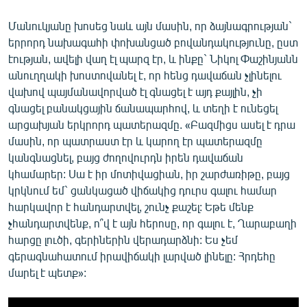
Մանուկյանը խոսեց նաև այն մասին, որ ձայնագրության`
երրորդ նախագահի փոխանցած բովանդակությունը, ըստ
էության, ավելի վաղ էլ պարզ էր, և ինքը` Նիկոլ Փաշինյանն
անուղղակի խոստովանել է, որ հենց դավաճան չլինելու
վախով պայմանավորված էլ գնացել է այդ քայլին, չի
գնացել բանակցային ճանապարհով, և տեղի է ունեցել
արցախյան երկրորդ պատերազմը. «Բազմիցս ասել է դրա
մասին, որ պատրաստ էր և կարող էր պատերազմը
կանգնացնել, բայց ժողովուրդն իրեն դավաճան
կհամարեր: Սա է իր մոտիվացիան, իր շարժառիթը, բայց
կրկնում եմ` ցանկացած վիճակից դուրս գալու համար
հարկավոր է հանդարտվել, շունչ քաշել: Եթե մենք
չհանդարտվենք, ո՞վ է այն հերոսը, որ գալու է, Ղարաբաղի
հարցը լուծի, գերիներին վերադարձնի: Ես չեմ
գերագնահատում իրավիճակի լարված լինելը: Հրդեհը
մարել է պետք»: