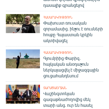
դասալիք գրանցելով
ՀԱՍԱՐԱԿՈՒԹՅՈՒՆ
Փախուստ ռուսական
զորամասից. ինչու է ռուսների
հոսքը Հայաստան կրկին
ակտիվացել
ՀԱՍԱՐԱԿՈՒԹՅՈՒՆ
Գյումրիից Փարիզ․
հայկական անօդաչուն
ներկայացվել է միջազգային
ցուցահանդեսում
ՏԱՐԱԾԱՇՐՋԱՆ
Վաշինգտոնյան
գագաթնաժողովից մեկ
տարի անց. ուր են հասել