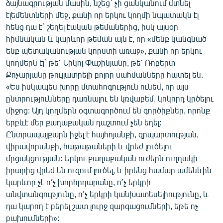
ձայնագրության մասին, նշեց` չի ցանկանում մտնել
էլեմենտների մեջ, քանի որ երկու կողմի նպատակն էլ
հենց դա է` շեղել էական թեմաներից, իսկ այսօր
հիմնական և կարևոր թեման այն է, որ «մենք կանգնած
ենք պետականության կորստի առաջ», քանի որ երկու
կողմերն էլ` թե՛ Նիկոլ Փաշինյանը, թե՛ Ռոբերտ
Քոչարյանը թույլատրելի բոլոր սահմանները հատել են.
«Ես իսկապես խորը մտահոգություն ունեմ, որ այս
ընտրությունները դառնալու են կռվաբեմ, կոկորդ կրծելու
միջոց: Այդ կողմերն օգտագործում են գործիքներ, որոնք
երբևէ մեր քաղաքական դաշտում չեն եղել:
Ընտրապայքարն իջել է հայհոյանքի, զրպարտության,
վիրավորանքի, հաթաթաների և վրեժ լուծելու
մրցակցության: Երկու քաղաքական ուժերն ուղղակի
իրարից վրեժ են ուզում լուծել, և իրենց համար ամենևին
կարևոր չէ ո՛չ խորհրդարանը, ո՛չ երկրի
անվտանգությունը, ո՛չ երկրի կանխատեսելիությունը, և
դա կարող է բերել շատ լուրջ զարգացումների, եթե ոչ
բախումների»: