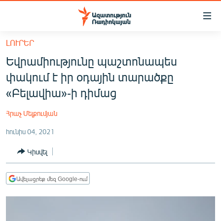
Մատչելիության
հղումներ
Անցնել
ԼՈՒՐԵՐ
հիմնական
ԱԶԱՏՈՒԹՅՈՒՆ TV
Եվրամիությունը պաշտոնապես
բովանդակությանը
ՀԱՅԱՍՏԱՆ
Անցնել
փակում է իր օդային տարածքը
հիմնական
ՔԱՂԱՔԱԿԱՆ
«Բելավիա»-ի դիմաց
մենյուին
ԸՆՏՐՈՒԹՅՈՒՆՆԵՐ 2026
Որոնում
Հրաչ Մելքումյան
ԻՐԱՎՈՒՆՔ
հունիս 04, 2021
ՀԱՍԱՐԱԿՈՒԹՅՈՒՆ
Կիսվել
ՏՆՏԵՍՈՒԹՅՈՒՆ
ՂԱՐԱԲԱՂ
Ավելացրեք մեզ Google-ում
ՊԱՏԵՐԱԶՄԻ 6 ՇԱԲԱԹՆԵՐԸ
ՏԱՐԱԾԱՇՐՋԱՆ