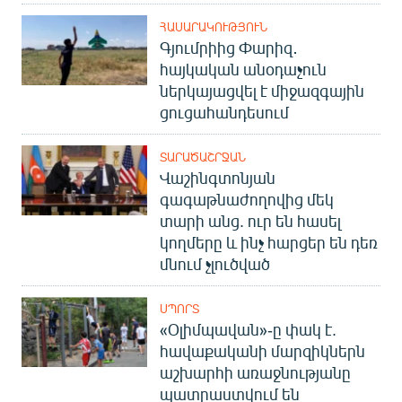
ՀԱՍԱՐԱԿՈՒԹՅՈՒՆ
Գյումրիից Փարիզ․
հայկական անօդաչուն
ներկայացվել է միջազգային
ցուցահանդեսում
ՏԱՐԱԾԱՇՐՋԱՆ
Վաշինգտոնյան
գագաթնաժողովից մեկ
տարի անց. ուր են հասել
կողմերը և ինչ հարցեր են դեռ
մնում չլուծված
ՍՊՈՐՏ
«Օլիմպավան»-ը փակ է.
հավաքականի մարզիկներն
աշխարհի առաջնությանը
պատրաստվում են