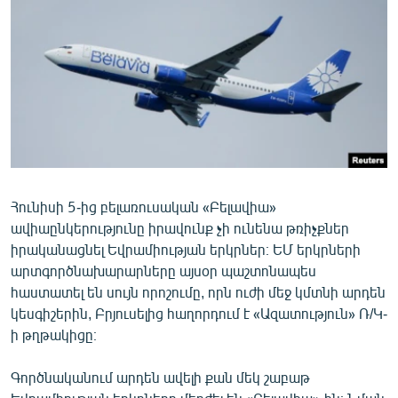
ՄԻՋԱԶԳԱՅԻՆ
ՄՇԱԿՈՒՅԹ
ՍՊՈՐՏ
ՄԵԿՆԱԲԱՆՈՒԹՅՈՒՆ
ՏՏ ԵՒ ԻՆՏԵՐՆԵՏ
ԿՈՐՈՆԱՎԻՐՈՒՍ
Հունիսի 5-ից բելառուսական «Բելավիա»
ԱՐԽԻՎ
ավիաընկերությունը իրավունք չի ունենա թռիչքներ
ՏԵՍԱՆՅՈՒԹԵՐ
իրականացնել Եվրամիության երկրներ։ ԵՄ երկրների
արտգործնախարարները այսօր պաշտոնապես
ԲԱՆԱՎԵՃ
հաստատել են սույն որոշումը, որն ուժի մեջ կմտնի արդեն
ՁԳՏԵԼՈՎ ԼԱՎԱԳՈՒՅՆԻՆ
կեսգիշերին, Բրյուսելից հաղորդում է «Ազատություն» Ռ/Կ-
ի թղթակիցը։
ՓՈԴՔԱՍԹ
Գործնականում արդեն ավելի քան մեկ շաբաթ
Հայերեն