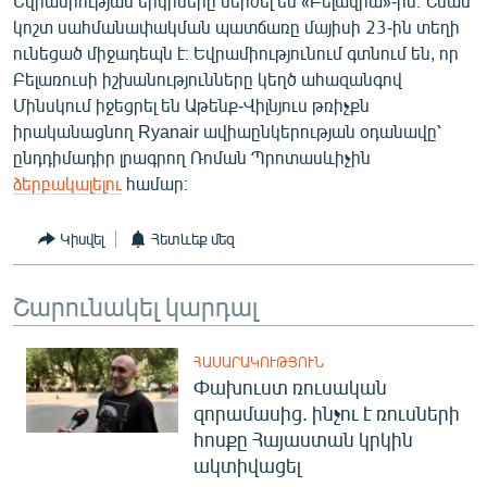
Եվրամիության երկրները մերժել են «Բելավիա»-ին։ Նման
English
կոշտ սահմանափակման պատճառը մայիսի 23-ին տեղի
ունեցած միջադեպն է։ Եվրամիությունում գտնում են, որ
Русский
Բելառուսի իշխանությունները կեղծ ահազանգով
Մինսկում իջեցրել են Աթենք-Վիլնյուս թռիչքն
ՀԵՏԵՎԵՔ ՄԵԶ
իրականացնող Ryanair ավիաընկերության օդանավը՝
ընդդիմադիր լրագրող Ռոման Պրոտասևիչին
ձերբակալելու
համար։
Կիսվել
Հետևեք մեզ
«Ազատության» բոլոր կայքերը
Շարունակել կարդալ
ՀԱՍԱՐԱԿՈՒԹՅՈՒՆ
Փախուստ ռուսական
զորամասից. ինչու է ռուսների
հոսքը Հայաստան կրկին
ակտիվացել