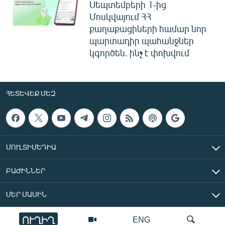
Սեպտեմբերի 1-ից
Մոսկվայում ՀՀ
քաղաքացիների համար նոր
պարտադիր պահանջներ
կգործեն. ինչ է փոխվում
ՀԵՏԵՎԵՔ ՄԵԶ
ՄՈՒԼՏԻՄԵԴԻԱ
ԲԱԺԻՆՆԵՐ
ՄԵՐ ՄԱՍԻՆ
ՈՒՂԻՂ
ENG
«Ազատ Եվրոպա/Ազատություն» ռադիոկայան © 2026