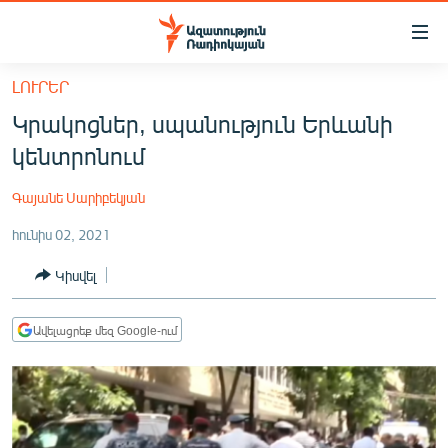
Մատչելիության
հղումներ
Անցնել
ԼՈՒՐԵՐ
հիմնական
ԱԶԱՏՈՒԹՅՈՒՆ TV
Կրակոցներ, սպանություն Երևանի
բովանդակությանը
ՀԱՅԱՍՏԱՆ
Անցնել
կենտրոնում
հիմնական
ՔԱՂԱՔԱԿԱՆ
մենյուին
Գայանե Սարիբեկյան
ԸՆՏՐՈՒԹՅՈՒՆՆԵՐ 2026
Որոնում
հունիս 02, 2021
ԻՐԱՎՈՒՆՔ
Կիսվել
ՀԱՍԱՐԱԿՈՒԹՅՈՒՆ
ՏՆՏԵՍՈՒԹՅՈՒՆ
Ավելացրեք մեզ Google-ում
ՂԱՐԱԲԱՂ
ՊԱՏԵՐԱԶՄԻ 6 ՇԱԲԱԹՆԵՐԸ
ՏԱՐԱԾԱՇՐՋԱՆ