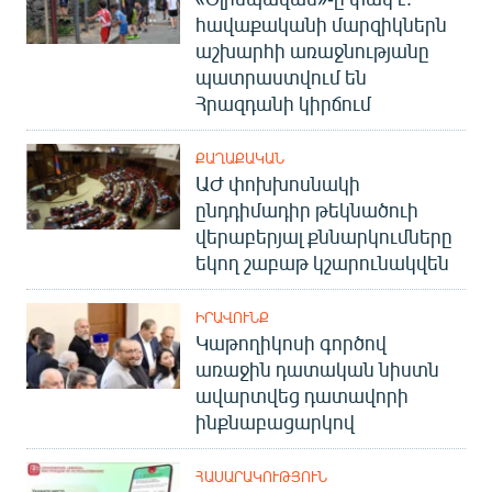
հավաքականի մարզիկներն
աշխարհի առաջնությանը
պատրաստվում են
Հրազդանի կիրճում
ՔԱՂԱՔԱԿԱՆ
ԱԺ փոխխոսնակի
ընդդիմադիր թեկնածուի
վերաբերյալ քննարկումները
եկող շաբաթ կշարունակվեն
ԻՐԱՎՈՒՆՔ
Կաթողիկոսի գործով
առաջին դատական նիստն
ավարտվեց դատավորի
ինքնաբացարկով
ՀԱՍԱՐԱԿՈՒԹՅՈՒՆ