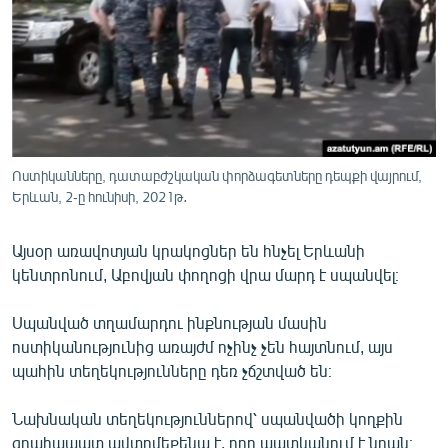
ՄԻՋԱԶԳԱՅԻՆ
ՄՇԱԿՈՒՅԹ
ՍՊՈՐՏ
ՄԵԿՆԱԲԱՆՈՒԹՅՈՒՆ
ՏՏ ԵՒ ԻՆՏԵՐՆԵՏ
Ոստիկանները, դատաբժշկական փորձագետները դեպքի վայրում,
ԿՈՐՈՆԱՎԻՐՈՒՍ
Երևան, 2-ը հունիսի, 2021թ․
ԱՐԽԻՎ
Այսօր առավոտյան կրակոցներ են հնչել Երևանի
ՏԵՍԱՆՅՈՒԹԵՐ
կենտրոնում, Աբովյան փողոցի վրա մարդ է սպանվել։
ԲԱՆԱՎԵՃ
Սպանված տղամարդու ինքնության մասին
ՁԳՏԵԼՈՎ ԼԱՎԱԳՈՒՅՆԻՆ
ոստիկանությունից առայժմ ոչինչ չեն հայտնում, այս
պահին տեղեկությունները դեռ չճշտված են։
ՓՈԴՔԱՍԹ
Նախնական տեղեկություններով՝ սպանվածի կողքին
Հայերեն
զրահապատ ավտոմեքենա է, որը պատկանում է նրան։