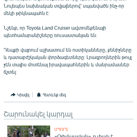
English
Նույնպես նախնական տվյալներով՝ սպանվածն ինչ-որ
մեկի թիկնապահն է։
Русский
Նշենք, որ Toyota Land Cruiser ավտոմեքենայի
ՀԵՏԵՎԵՔ ՄԵԶ
պետհամարանիշները ռուսաստանյան են։
Դեպքի վայրում աշխատում են ոստիկանները, քննիչները
և դատաբժշկական փորձագետները։ Լրագրողներին թույլ
չեն տալիս մոտենալ իրավապահներին և մանրամասներ
ճշտել։
«Ազատության» բոլոր կայքերը
Կիսվել
Հետևեք մեզ
Շարունակել կարդալ
ՍՊՈՐՏ
«Օլիմպավան»-ը փակ է.