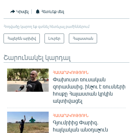
Կիսվել
Հետևեք մեզ
Հոդվածը կարող եք գտնել հետևյալ բաժիններում
Հայերեն արխիվ
Լուրեր
Հայաստան
Շարունակել կարդալ
ՀԱՍԱՐԱԿՈՒԹՅՈՒՆ
Փախուստ ռուսական
զորամասից. ինչու է ռուսների
հոսքը Հայաստան կրկին
ակտիվացել
ՀԱՍԱՐԱԿՈՒԹՅՈՒՆ
Գյումրիից Փարիզ․
հայկական անօդաչուն