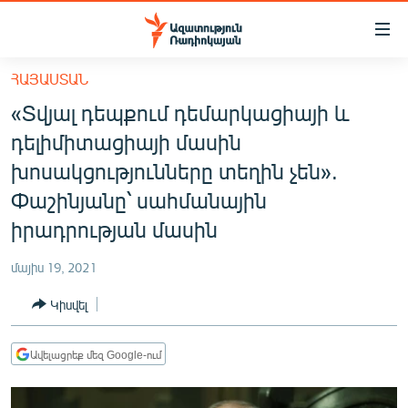
Մատչելիության
հղումներ
Անցնել
ՀԱՅԱՍՏԱՆ
հիմնական
ԱԶԱՏՈՒԹՅՈՒՆ TV
«Տվյալ դեպքում դեմարկացիայի և
բովանդակությանը
ՀԱՅԱՍՏԱՆ
Անցնել
դելիմիտացիայի մասին
հիմնական
ՔԱՂԱՔԱԿԱՆ
խոսակցությունները տեղին չեն».
մենյուին
ԸՆՏՐՈՒԹՅՈՒՆՆԵՐ 2026
Փաշինյանը՝ սահմանային
Որոնում
իրադրության մասին
ԻՐԱՎՈՒՆՔ
ՀԱՍԱՐԱԿՈՒԹՅՈՒՆ
մայիս 19, 2021
ՏՆՏԵՍՈՒԹՅՈՒՆ
Կիսվել
ՂԱՐԱԲԱՂ
Ավելացրեք մեզ Google-ում
ՊԱՏԵՐԱԶՄԻ 6 ՇԱԲԱԹՆԵՐԸ
ՏԱՐԱԾԱՇՐՋԱՆ