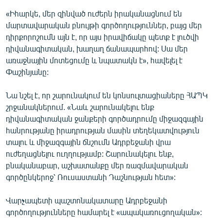
English
«Իհարկե, մեր զինված ուժերն իրականացնում են
մարտավարական բնույթի գործողություններ, բայց մեր
Русский
դիրքորոշումն այն է, որ այս իրավիճակը պետք է լուծվի
դիվանագիտական, խաղաղ ճանապարհով: Սա մեր
ՀԵՏԵՎԵՔ ՄԵԶ
առաջնային մոտեցումը և նպատակն է», հավելել է
Փաշինյանը:
Նա նշել է, որ շարունակում են կոնսուլտացիաները ՀԱՊԿ
շրջանակներում. «Նաև շարունակելու ենք
դիվանագիտական ջանքերի գործադրումը միջազգային
«Ազատության» բոլոր կայքերը
հանրությանը իրադրության մասին տեղեկատվություն
տալու և միջազգային ճնշումն Ադրբեջանի վրա
ուժեղացնելու ուղղությամբ: Շարունակելու ենք,
բնականաբար, աշխատանքը մեր ռազմավարական
գործընկերոջ՝ Ռուսաստանի Դաշնության հետ»:
Վարչապետի պաշտոնակատարը Ադրբեջանի
գործողությունները համարել է «ապակառուցողական»: