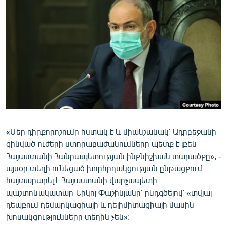
ՄԻՋԱԶԳԱՅԻՆ
ՄՇԱԿՈՒՅԹ
ՍՊՈՐՏ
ՄԵԿՆԱԲԱՆՈՒԹՅՈՒՆ
ՏՏ ԵՒ ԻՆՏԵՐՆԵՏ
ԿՈՐՈՆԱՎԻՐՈՒՍ
ԱՐԽԻՎ
«Մեր դիրքորոշումը հստակ է և միանշանակ՝ Ադրբեջանի
ՏԵՍԱՆՅՈՒԹԵՐ
զինված ուժերի ստորաբաժանումները պետք է լքեն
ԲԱՆԱՎԵՃ
Հայաստանի Հանրապետության ինքնիշխան տարածքը», -
այսօր տեղի ունեցած խորհրդակցության ընթացքում
ՁԳՏԵԼՈՎ ԼԱՎԱԳՈՒՅՆԻՆ
հայտարարել է Հայաստանի վարչապետի
ՓՈԴՔԱՍԹ
պաշտոնակատար Նիկոլ Փաշինյանը՝ ընդգծելով՝ «տվյալ
դեպքում դեմարկացիայի և դելիմիտացիայի մասին
խոսակցությունները տեղին չեն»:
Հայերեն