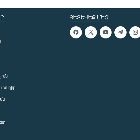
Ր
ՀԵՏԵՎԵՔ ՄԵԶ
ն
ն
յուն
 խնդիր
ան
նետ