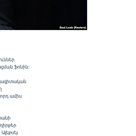
ուններ
ացման ֆոնին:
անագիտական
ղ
որդ ամիս
ստանի
 դիրքեր
Ալեքսեյ