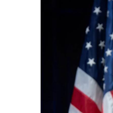
ՄԻՋԱԶԳԱՅԻՆ
ՄՇԱԿՈՒՅԹ
ՍՊՈՐՏ
ՄԵԿՆԱԲԱՆՈՒԹՅՈՒՆ
ՏՏ ԵՒ ԻՆՏԵՐՆԵՏ
ԿՈՐՈՆԱՎԻՐՈՒՍ
ԱՐԽԻՎ
ՏԵՍԱՆՅՈՒԹԵՐ
ԲԱՆԱՎԵՃ
ՁԳՏԵԼՈՎ ԼԱՎԱԳՈՒՅՆԻՆ
ՓՈԴՔԱՍԹ