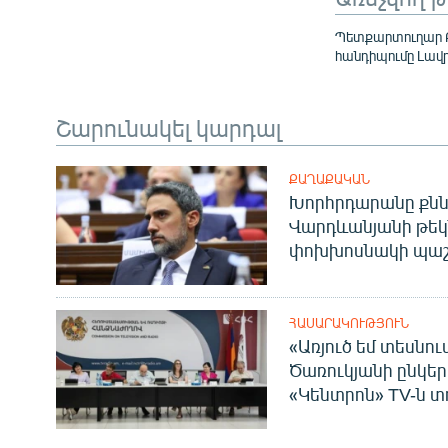
Պետքարտուղար Բլ
հանդիպումը Լավր
Շարունակել կարդալ
ՔԱՂԱՔԱԿԱՆ
Խորհրդարանը քնն
Վարդևանյանի թեկ
փոխխոսնակի պաշ
ՀԱՍԱՐԱԿՈՒԹՅՈՒՆ
«Առյուծ եմ տեսնու
Ծառուկյանի ընկեր
«Կենտրոն» TV-ն տ