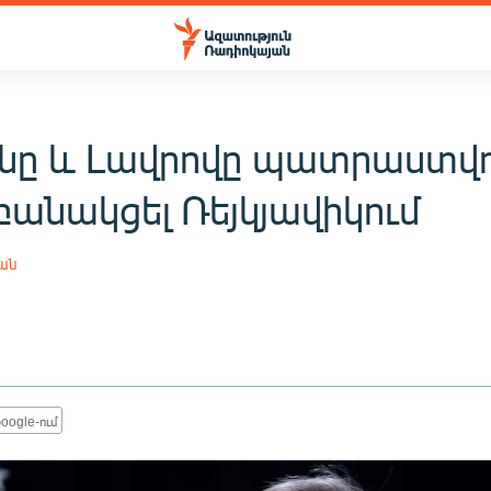
ենը և Լավրովը պատրաստվո
բանակցել Ռեյկյավիկում
յան
oogle-ում