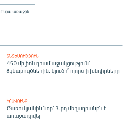
 է նրա առաջին
ՏՆՏԵՍՈՒԹՅՈՒՆ
450 միլիոն դրամ աջակցություն՝
ձկնաբույծներին. կլուծի՞ ոլորտի խնդիրները
ԻՐԱՎՈՒՆՔ
Ծառուկյանին նոր՝ 3-րդ մեղադրանքն է
առաջադրվել