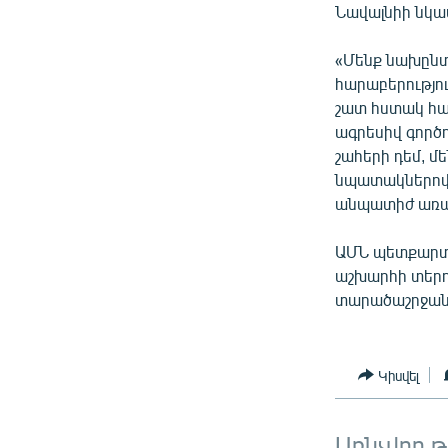
Նավալնիի նկա
«Մենք նախընտ
հարաբերությու
շատ հստակ հա
ագրեսիվ գործո
շահերի դեմ, մ
նպատակներով, 
անպատիժ առաջ
ԱՄՆ պետքարտո
աշխարհի տերո
տարածաշրջանո
Կիսվել
Առնչվող 