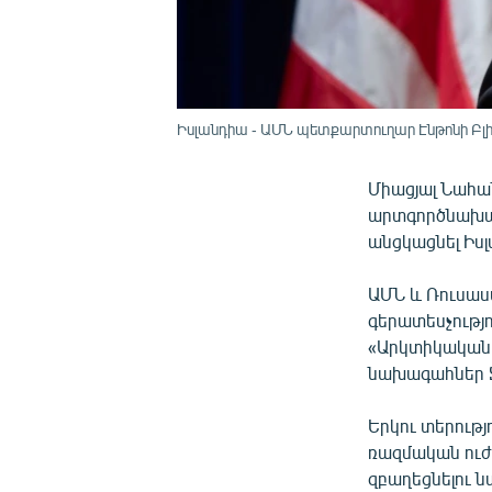
Իսլանդիա - ԱՄՆ պետքարտուղար Էնթոնի Բլինք
Միացյալ Նահա
արտգործնախար
անցկացնել Իսլ
ԱՄՆ և Ռուսաս
գերատեսչությ
«Արկտիկական 
նախագահներ Ջ
Երկու տերությ
ռազմական ուժ
զբաղեցնելու 