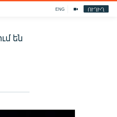
ՈՒՂԻՂ
ENG
ւմ են