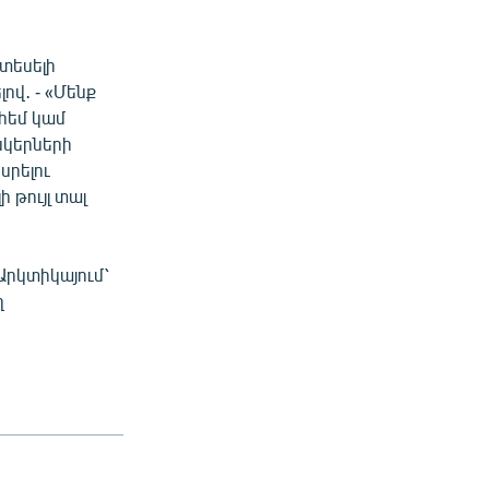
տեսելի
ով․ - «Մենք
հեմ կամ
նկերների
սրելու
 թույլ տալ
Արկտիկայում՝
ղ