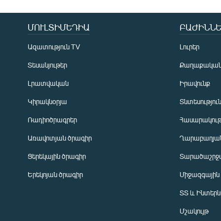
ՄՈՒԼՏԻՄԵԴԻԱ
ԲԱԺԻՆՆԵ
Ազատություն TV
Լուրեր
Տեսանյութեր
Քաղաքակա
Լրատվական
Իրավունք
Կիրակնօրյա
Տնտեսությու
Ռադիոծրագրեր
Հասարակութ
Առավոտյան ծրագիր
Ղարաբաղյան
Ցերեկային ծրագիր
Տարածաշրջ
Հայերեն
Երեկոյան ծրագիր
Միջազգային
English
ՏՏ և Ինտեր
Русский
Մշակույթ