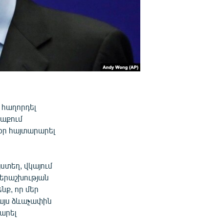
 հաղորդել
ղաքում
օր հայտարարել
ստեղ, վկայում
մերաշխության
նք, որ մեր
 այս ձևաչափին
արել