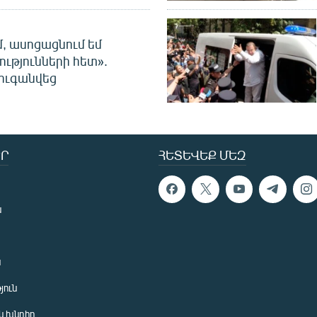
մ, ասոցացնում եմ
ությունների հետ».
ուգանվեց
Ր
ՀԵՏԵՎԵՔ ՄԵԶ
ն
ն
յուն
 խնդիր