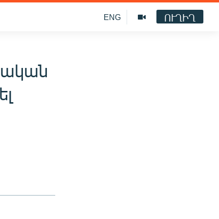
ՈՒՂԻՂ
ENG
նական
ել