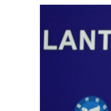
ՄԻՋԱԶԳԱՅԻՆ
ՄՇԱԿՈՒՅԹ
ՍՊՈՐՏ
ՄԵԿՆԱԲԱՆՈՒԹՅՈՒՆ
ՏՏ ԵՒ ԻՆՏԵՐՆԵՏ
ԿՈՐՈՆԱՎԻՐՈՒՍ
ԱՐԽԻՎ
ՏԵՍԱՆՅՈՒԹԵՐ
ԲԱՆԱՎԵՃ
ՁԳՏԵԼՈՎ ԼԱՎԱԳՈՒՅՆԻՆ
ՓՈԴՔԱՍԹ