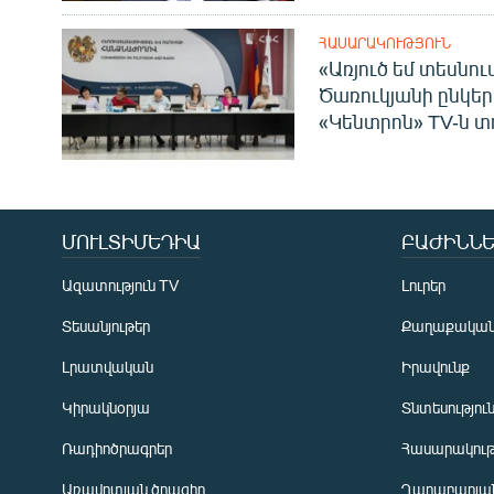
ՀԱՍԱՐԱԿՈՒԹՅՈՒՆ
«Առյուծ եմ տեսնու
Ծառուկյանի ընկեր
«Կենտրոն» TV-ն տ
ՄՈՒԼՏԻՄԵԴԻԱ
ԲԱԺԻՆՆԵ
Ազատություն TV
Լուրեր
Տեսանյութեր
Քաղաքակա
Լրատվական
Իրավունք
Կիրակնօրյա
Տնտեսությու
Ռադիոծրագրեր
Հասարակութ
Առավոտյան ծրագիր
Ղարաբաղյան