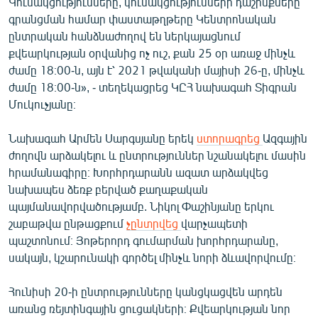
Կուսակցությունները, կուսակցությունների դաշինքները
English
գրանցման համար փաստաթղթերը Կենտրոնական
ընտրական հանձնաժողով են ներկայացնում
Русский
քվեարկության օրվանից ոչ ուշ, քան 25 օր առաջ մինչև
ժամը 18։00-ն, այն է՝ 2021 թվականի մայիսի 26-ը, մինչև
ՀԵՏԵՎԵՔ ՄԵԶ
ժամը 18։00-ն», - տեղեկացրեց ԿԸՀ նախագահ Տիգրան
Մուկուչյանը։
Նախագահ Արմեն Սարգսյանը երեկ
ստորագրեց
Ազգային
ժողովն արձակելու և ընտրություններ նշանակելու մասին
հրամանագիրը։ Խորհրդարանն ազատ արձակվեց
«Ազատության» բոլոր կայքերը
նախապես ձեռք բերված քաղաքական
պայմանավորվածությամբ. Նիկոլ Փաշինյանը երկու
շաբաթվա ընթացքում
չընտրվեց
վարչապետի
պաշտոնում։ Յոթերորդ գումարման խորհրդարանը,
սակայն, կշարունակի գործել մինչև նորի ձևավորվումը։
Հունիսի 20-ի ընտրությունները կանցկացվեն արդեն
առանց ռեյտինգային ցուցակների։ Քվեարկության նոր