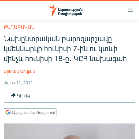
Մատչելիության
հղումներ
Անցնել
ՔԱՂԱՔԱԿԱՆ
հիմնական
ԱԶԱՏՈՒԹՅՈՒՆ TV
Նախընտրական քարոզարշավը
բովանդակությանը
ՀԱՅԱՍՏԱՆ
Անցնել
կմեկնարկի հունիսի 7-ին ու կտևի
հիմնական
ՔԱՂԱՔԱԿԱՆ
մինչև հունիսի 18-ը․ ԿԸՀ նախագահ
մենյուին
ԸՆՏՐՈՒԹՅՈՒՆՆԵՐ 2026
Որոնում
Արտակ Խուլյան
ԻՐԱՎՈՒՆՔ
մայիս 11, 2021
ՀԱՍԱՐԱԿՈՒԹՅՈՒՆ
Կիսվել
ՏՆՏԵՍՈՒԹՅՈՒՆ
ՂԱՐԱԲԱՂ
Ավելացրեք մեզ Google-ում
ՊԱՏԵՐԱԶՄԻ 6 ՇԱԲԱԹՆԵՐԸ
ՏԱՐԱԾԱՇՐՋԱՆ