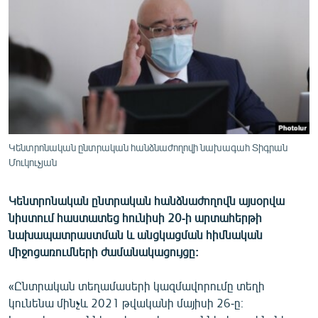
ՄԻՋԱԶԳԱՅԻՆ
ՄՇԱԿՈՒՅԹ
ՍՊՈՐՏ
ՄԵԿՆԱԲԱՆՈՒԹՅՈՒՆ
ՏՏ ԵՒ ԻՆՏԵՐՆԵՏ
ԿՈՐՈՆԱՎԻՐՈՒՍ
Կենտրոնական ընտրական հանձնաժողովի նախագահ Տիգրան
Մուկուչյան
ԱՐԽԻՎ
ՏԵՍԱՆՅՈՒԹԵՐ
Կենտրոնական ընտրական հանձնաժողովն այսօրվա
ԲԱՆԱՎԵՃ
նիստում հաստատեց հունիսի 20-ի արտահերթի
նախապատրաստման և անցկացման հիմնական
ՁԳՏԵԼՈՎ ԼԱՎԱԳՈՒՅՆԻՆ
միջոցառումների ժամանակացույցը:
ՓՈԴՔԱՍԹ
«Ընտրական տեղամասերի կազմավորումը տեղի
կունենա մինչև 2021 թվականի մայիսի 26-ը։
Հայերեն