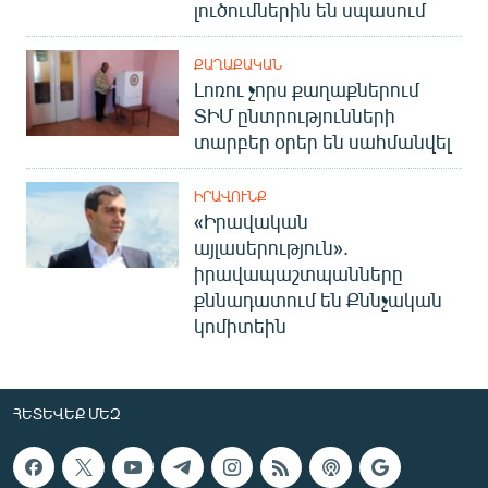
լուծումներին են սպասում
ՔԱՂԱՔԱԿԱՆ
Լոռու չորս քաղաքներում
ՏԻՄ ընտրությունների
տարբեր օրեր են սահմանվել
ԻՐԱՎՈՒՆՔ
«Իրավական
այլասերություն».
իրավապաշտպանները
քննադատում են Քննչական
կոմիտեին
ՀԵՏԵՎԵՔ ՄԵԶ