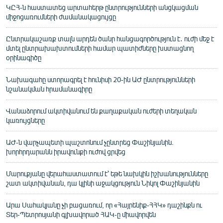
ԿԸՀ-ն հաստատեց արտահերթ ընտրությունների անցկացման
միջոցառումների ժամանակացույցը
Ընտրակաշառք տալն արդեն ծանր հանցագործություն է․ ուժի մեջ է
մտել ընտրախախտումների համար պատիժները խստացնող
օրինագիծը
Նախագահը ստորագրել է հունիսի 20-ին ԱԺ ընտրությունների
նշանակման հրամանագիրը
Վանաձորում ակտիվանում են քաղաքական ուժերի տեղական
կառույցները
ԱԺ-ն վարչապետի պաշտոնում չընտրեց Փաշինյանին.
խորհրդարանն իրավունքի ուժով ցրվեց
Մարուքյանը վերահաստատում է՝ եթե նախկին իշխանությունները
շատ ակտիվանան, դա կլինի աջակցություն Նիկոլ Փաշինյանին
Արա Սահակյանը չի բացառում, որ «Հայրենիք-ՀՀԿ» դաշինքն ու
Տեր-Պետրոսյանի գլխավորած ՀԱԿ-ը միավորվեն