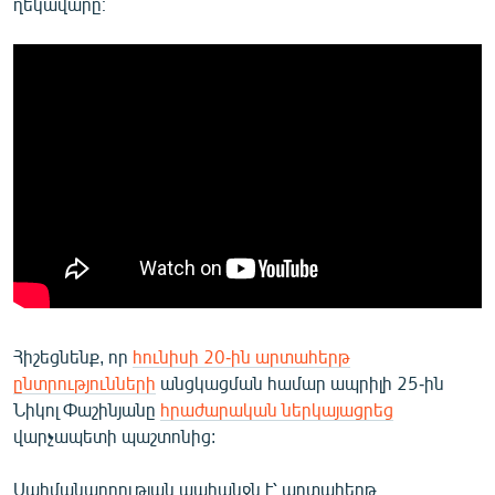
ղեկավարը։
Հիշեցնենք, որ
հունիսի 20-ին արտահերթ
ընտրությունների
անցկացման համար ապրիլի 25-ին
Նիկոլ Փաշինյանը
հրաժարական ներկայացրեց
վարչապետի պաշտոնից:
Սահմանադրության պահանջն է՝ արտահերթ