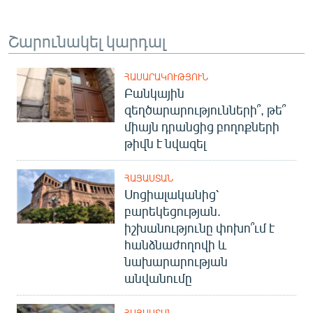
Շարունակել կարդալ
ՀԱՍԱՐԱԿՈՒԹՅՈՒՆ
Բանկային
զեղծարարությունների՞, թե՞
միայն դրանցից բողոքների
թիվն է նվազել
ՀԱՅԱՍՏԱՆ
Սոցիալականից՝
բարեկեցության.
իշխանությունը փոխո՞ւմ է
հանձնաժողովի և
նախարարության
անվանումը
ՀԱՅԱՍՏԱՆ