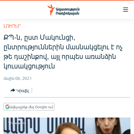
Մատչելիության
հղումներ
Անցնել
ԼՈՒՐԵՐ
հիմնական
ԱԶԱՏՈՒԹՅՈՒՆ TV
ՔՊ-ն, ըստ Մակունցի,
բովանդակությանը
ՀԱՅԱՍՏԱՆ
Անցնել
ընտրություններին մասնակցելու է ոչ
հիմնական
ՔԱՂԱՔԱԿԱՆ
թե դաշինքով, այլ որպես առանձին
մենյուին
ԸՆՏՐՈՒԹՅՈՒՆՆԵՐ 2026
կուսակցություն
Որոնում
ԻՐԱՎՈՒՆՔ
մայիս 06, 2021
ՀԱՍԱՐԱԿՈՒԹՅՈՒՆ
Կիսվել
ՏՆՏԵՍՈՒԹՅՈՒՆ
ՂԱՐԱԲԱՂ
Ավելացրեք մեզ Google-ում
ՊԱՏԵՐԱԶՄԻ 6 ՇԱԲԱԹՆԵՐԸ
ՏԱՐԱԾԱՇՐՋԱՆ