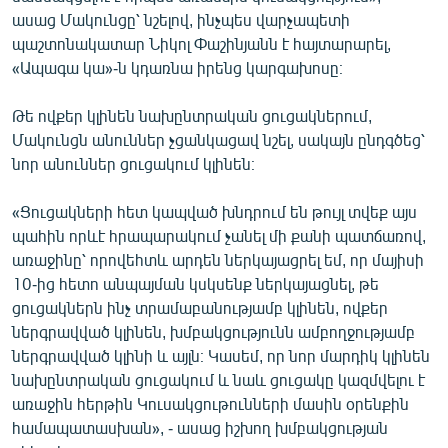
English
ասաց Մակունցը՝ նշելով, ինչպես վարչապետի
պաշտոնակատար Նիկոլ Փաշինյանն է հայտարարել,
Русский
«Ապագա կա»-ն կդառնա իրենց կարգախոսը։
ՀԵՏԵՎԵՔ ՄԵԶ
Թե ովքեր կլինեն նախընտրական ցուցակներում,
Մակունցն անուններ չցանկացավ նշել, սակայն ընդգծեց՝
նոր անուններ ցուցակում կլինեն։
«Ցուցակների հետ կապված խնդրում են թույլ տվեք այս
պահին որևէ հրապարակում չանել մի քանի պատճառով,
«Ազատության» բոլոր կայքերը
առաջինը՝ որովեհտև արդեն ներկայացրել եմ, որ մայիսի
10-ից հետո անպայման կսկսենք ներկայացնել, թե
ցուցակներն ինչ տրամաբանությամբ կլինեն, ովքեր
ներգրավված կլինեն, խմբակցությունն ամբողջությամբ
ներգրավված կլինի և այլն։ Կասեմ, որ նոր մարդիկ կլինեն
նախընտրական ցուցակում և նաև ցուցակը կազմվելու է
առաջին հերթին Կուսակցութունների մասին օրենքին
համապատասխան», - ասաց իշխող խմբակցության