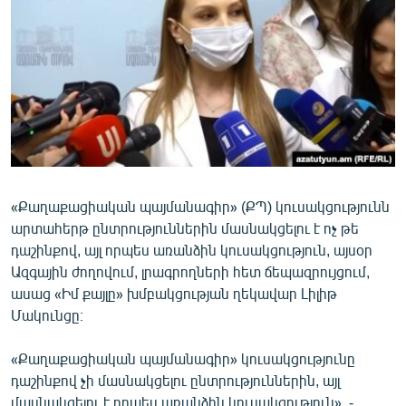
ՄԻՋԱԶԳԱՅԻՆ
ՄՇԱԿՈՒՅԹ
ՍՊՈՐՏ
ՄԵԿՆԱԲԱՆՈՒԹՅՈՒՆ
ՏՏ ԵՒ ԻՆՏԵՐՆԵՏ
ԿՈՐՈՆԱՎԻՐՈՒՍ
«Քաղաքացիական պայմանագիր» (ՔՊ) կուսակցությունն
ԱՐԽԻՎ
արտահերթ ընտրություններին մասնակցելու է ոչ թե
ՏԵՍԱՆՅՈՒԹԵՐ
դաշինքով, այլ որպես առանձին կուսակցություն, այսօր
Ազգային ժողովում, լրագրողների հետ ճեպազրույցում,
ԲԱՆԱՎԵՃ
ասաց «Իմ քայլը» խմբակցության ղեկավար Լիլիթ
ՁԳՏԵԼՈՎ ԼԱՎԱԳՈՒՅՆԻՆ
Մակունցը։
ՓՈԴՔԱՍԹ
«Քաղաքացիական պայմանագիր» կուսակցությունը
դաշինքով չի մասնակցելու ընտրություններին, այլ
Հայերեն
մասնակցելու է որպես առանձին կուսակցություն», -