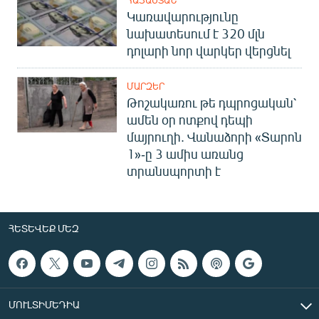
Կառավարությունը
նախատեսում է 320 մլն
դոլարի նոր վարկեր վերցնել
ՄԱՐԶԵՐ
Թոշակառու թե դպրոցական՝
ամեն օր ոտքով դեպի
մայրուղի. Վանաձորի «Տարոն
1»-ը 3 ամիս առանց
տրանսպորտի է
ՀԵՏԵՎԵՔ ՄԵԶ
ՄՈՒԼՏԻՄԵԴԻԱ