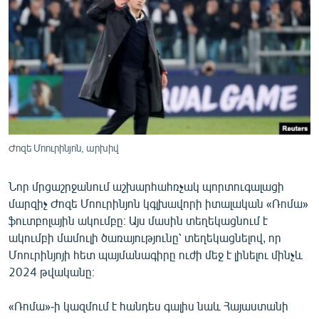
ՄԻՋԱԶԳԱՅԻՆ
ՄՇԱԿՈՒՅԹ
ՍՊՈՐՏ
ՄԵԿՆԱԲԱՆՈՒԹՅՈՒՆ
ՏՏ ԵՒ ԻՆՏԵՐՆԵՏ
ԿՈՐՈՆԱՎԻՐՈՒՍ
Ժոզե Մոուրինյոն, արխիվ
ԱՐԽԻՎ
Նոր մրցաշրջանում աշխարհահռչակ պորտուգալացի
ՏԵՍԱՆՅՈՒԹԵՐ
մարզիչ Ժոզե Մոուրինյոն կգլխավորի իտալական «Ռոմա»
ԲԱՆԱՎԵՃ
ֆուտբոլային ակումբը։ Այս մասին տեղեկացնում է
ակումբի մամուլի ծառայությունը՝ տեղեկացնելով, որ
ՁԳՏԵԼՈՎ ԼԱՎԱԳՈՒՅՆԻՆ
Մոուրինյոյի հետ պայմանագիրը ուժի մեջ է լինելու մինչև
ՓՈԴՔԱՍԹ
2024 թվականը։
«Ռոմա»-ի կազմում է հանդես գալիս նաև Հայաստանի
Հայերեն