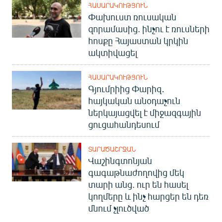
ՀԱՍԱՐԱԿՈՒԹՅՈՒՆ
Փախուստ ռուսական
զորամասից. ինչու է ռուսների
հոսքը Հայաստան կրկին
ակտիվացել
ՀԱՍԱՐԱԿՈՒԹՅՈՒՆ
Գյումրիից Փարիզ․
հայկական անօդաչուն
ներկայացվել է միջազգային
ցուցահանդեսում
ՏԱՐԱԾԱՇՐՋԱՆ
Վաշինգտոնյան
գագաթնաժողովից մեկ
տարի անց. ուր են հասել
կողմերը և ինչ հարցեր են դեռ
մնում չլուծված