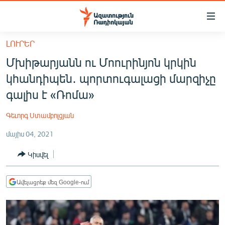
Մատչելիության
հղումներ
Անցնել
ԼՈՒՐԵՐ
հիմնական
ԱԶԱՏՈՒԹՅՈՒՆ TV
Մխիթարյանն ու Մոուրինյոն կրկին
բովանդակությանը
ՀԱՅԱՍՏԱՆ
Անցնել
կհանդիպեն․ պորտուգալացի մարզիչը
հիմնական
ՔԱՂԱՔԱԿԱՆ
գալիս է «Ռոմա»
մենյուին
ԸՆՏՐՈՒԹՅՈՒՆՆԵՐ 2026
Որոնում
Գեւորգ Ստամբոլցյան
ԻՐԱՎՈՒՆՔ
մայիս 04, 2021
ՀԱՍԱՐԱԿՈՒԹՅՈՒՆ
Կիսվել
ՏՆՏԵՍՈՒԹՅՈՒՆ
ՂԱՐԱԲԱՂ
Ավելացրեք մեզ Google-ում
ՊԱՏԵՐԱԶՄԻ 6 ՇԱԲԱԹՆԵՐԸ
ՏԱՐԱԾԱՇՐՋԱՆ