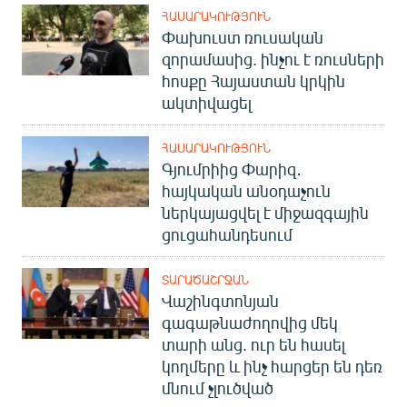
ՀԱՍԱՐԱԿՈՒԹՅՈՒՆ
Փախուստ ռուսական
զորամասից. ինչու է ռուսների
հոսքը Հայաստան կրկին
ակտիվացել
ՀԱՍԱՐԱԿՈՒԹՅՈՒՆ
Գյումրիից Փարիզ․
հայկական անօդաչուն
ներկայացվել է միջազգային
ցուցահանդեսում
ՏԱՐԱԾԱՇՐՋԱՆ
Վաշինգտոնյան
գագաթնաժողովից մեկ
տարի անց. ուր են հասել
կողմերը և ինչ հարցեր են դեռ
մնում չլուծված