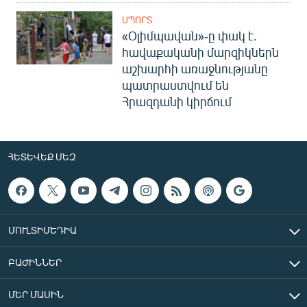
ՍՊՈՐՏ
«Օլիմպավան»-ը փակ է.
հավաքականի մարզիկներն
աշխարհի առաջնությանը
պատրաստվում են
Հրազդանի կիրճում
ՀԵՏԵՎԵՔ ՄԵԶ
ՄՈՒԼՏԻՄԵԴԻԱ
ԲԱԺԻՆՆԵՐ
ՄԵՐ ՄԱՍԻՆ