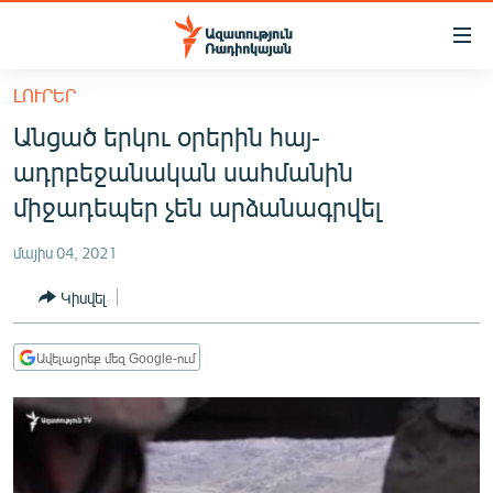
Մատչելիության
հղումներ
Անցնել
ԼՈՒՐԵՐ
հիմնական
ԱԶԱՏՈՒԹՅՈՒՆ TV
Անցած երկու օրերին հայ-
բովանդակությանը
ՀԱՅԱՍՏԱՆ
Անցնել
ադրբեջանական սահմանին
հիմնական
ՔԱՂԱՔԱԿԱՆ
միջադեպեր չեն արձանագրվել
մենյուին
ԸՆՏՐՈՒԹՅՈՒՆՆԵՐ 2026
Որոնում
մայիս 04, 2021
ԻՐԱՎՈՒՆՔ
Կիսվել
ՀԱՍԱՐԱԿՈՒԹՅՈՒՆ
ՏՆՏԵՍՈՒԹՅՈՒՆ
Ավելացրեք մեզ Google-ում
ՂԱՐԱԲԱՂ
ՊԱՏԵՐԱԶՄԻ 6 ՇԱԲԱԹՆԵՐԸ
ՏԱՐԱԾԱՇՐՋԱՆ