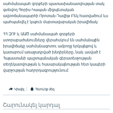
սահմանապահ զորքերի պատասխանատվության տակ
English
գտնվող Գորիս-Կապան միջպետական
Русский
ավտոճանապարհի Որոտան-Դավիթ Բեկ հատվածում ևս
պահպանվել է կայուն մարտավարական իրավիճակ:
ՀԵՏԵՎԵՔ ՄԵԶ
ՀՀ ԶՈՒ և ԱԱԾ սահմանապահ զորքերի
ստորաբաժանումները վերահսկում են սահմանային
իրավիճակը սահ­մա­նա­գո­տու ամբողջ երկայնքով և
կատարում առաջադրված խնդիրները, նաև ասված է
Հայաստանի պաշտպանական գերատեսչության
«Ազատության» բոլոր կայքերը
տեղեկատվության և հասարակայնության հետ կապերի
վարչության հաղորդագրությունում։
Կիսվել
Հետևեք մեզ
Շարունակել կարդալ