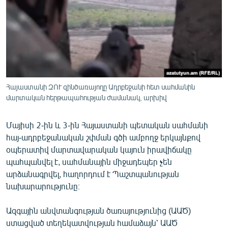
ՄԻՋԱԶԳԱՅԻՆ
ՄՇԱԿՈՒՅԹ
ՍՊՈՐՏ
ՄԵԿՆԱԲԱՆՈՒԹՅՈՒՆ
ՏՏ ԵՒ ԻՆՏԵՐՆԵՏ
Հայաստանի ԶՈՒ զինծառայողը Ադրբեջանի հետ սահմանին
մարտական հերթապահության ժամանակ, արխիվ
ԿՈՐՈՆԱՎԻՐՈՒՍ
ԱՐԽԻՎ
Մայիսի 2-ին և 3-ին Հայաստանի պետական սահմանի
ՏԵՍԱՆՅՈՒԹԵՐ
հայ-ադրբեջանական շփման գծի ամբողջ երկայնքով
օպերատիվ մարտավարական կայուն իրավիճակը
ԲԱՆԱՎԵՃ
պահպանվել է, սահմանային միջադեպեր չեն
ՁԳՏԵԼՈՎ ԼԱՎԱԳՈՒՅՆԻՆ
արձանագրվել, հաղորդում է Պաշտպանության
նախարարությունը։
ՓՈԴՔԱՍԹ
Ազգային անվտանգության ծառայությունից (ԱԱԾ)
Հայերեն
ստացված տեղեկատվության համաձայն՝ ԱԱԾ