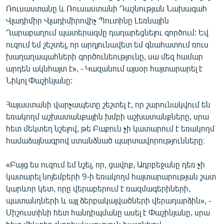
Ռուսաստանը և Ռուսաստանի Դաշնության Նախագահ
English
Վլադիմիր Վլադիմիրովիչ Պուտինը Լեռնային
Русский
Ղարաբաղում պատերազմը դադարեցնելու գործում: Եվ
ուզում եմ շեշտել, որ արդյունավետ եմ գնահատում ռուս
ՀԵՏԵՎԵՔ ՄԵԶ
խաղաղապահների գործունեությունը, սա մեզ համար
արդեն ակնհայտ է», - Կազանում այսօր հայտարարել է
Նիկոլ Փաշինյանը:
Հայաստանի վարչապետը շեշտել է, որ շարունակվում են
եռակողմ աշխատանքային խմբի աշխատանքները, սրա
«Ազատության» բոլոր կայքերը
հետ մեկտեղ նշելով, թե Բաքուն չի կատարում է եռակողմ
համաձայնագրով ստանձնած պարտավորությունները։
«Բայց ես ուզում եմ նշել, որ, ցավոք, Ադրբեջանը դեռ չի
կատարել նոյեմբերի 9-ի եռակողմ հայտարարության շատ
կարևոր կետ, որը վերաբերում է ռազմագերիների,
պատանդների և այլ ձերբակալվածների վերադարձին», -
Միշուստինի հետ հանդիպմանը ասել է Փաշինյանը, սրա