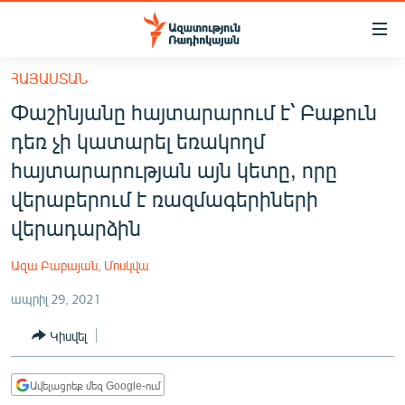
Մատչելիության
հղումներ
Անցնել
ՀԱՅԱՍՏԱՆ
հիմնական
ԱԶԱՏՈՒԹՅՈՒՆ TV
Փաշինյանը հայտարարում է՝ Բաքուն
բովանդակությանը
ՀԱՅԱՍՏԱՆ
Անցնել
դեռ չի կատարել եռակողմ
հիմնական
ՔԱՂԱՔԱԿԱՆ
հայտարարության այն կետը, որը
մենյուին
ԸՆՏՐՈՒԹՅՈՒՆՆԵՐ 2026
վերաբերում է ռազմագերիների
Որոնում
վերադարձին
ԻՐԱՎՈՒՆՔ
ՀԱՍԱՐԱԿՈՒԹՅՈՒՆ
Ազա Բաբայան, Մոսկվա
ՏՆՏԵՍՈՒԹՅՈՒՆ
ապրիլ 29, 2021
ՂԱՐԱԲԱՂ
Կիսվել
ՊԱՏԵՐԱԶՄԻ 6 ՇԱԲԱԹՆԵՐԸ
ՏԱՐԱԾԱՇՐՋԱՆ
Ավելացրեք մեզ Google-ում