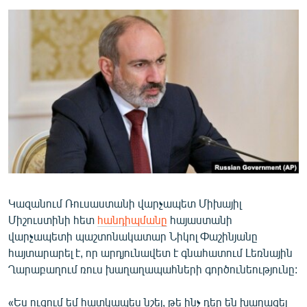
ՄԻՋԱԶԳԱՅԻՆ
ՄՇԱԿՈՒՅԹ
ՍՊՈՐՏ
ՄԵԿՆԱԲԱՆՈՒԹՅՈՒՆ
ՏՏ ԵՒ ԻՆՏԵՐՆԵՏ
ԿՈՐՈՆԱՎԻՐՈՒՍ
ԱՐԽԻՎ
ՏԵՍԱՆՅՈՒԹԵՐ
Կազանում Ռուսաստանի վարչապետ Միխայիլ
ԲԱՆԱՎԵՃ
Միշուստինի հետ
հանդիպմանը
հայաստանի
ՁԳՏԵԼՈՎ ԼԱՎԱԳՈՒՅՆԻՆ
վարչապետի պաշտոնակատար Նիկոլ Փաշինյանը
հայտարարել է, որ արդյունավետ է գնահատում Լեռնային
ՓՈԴՔԱՍԹ
Ղարաբաղում ռուս խաղաղապահների գործունեությունը:
Հայերեն
«Ես ուզում եմ հատկապես նշել, թե ինչ դեր են խաղացել