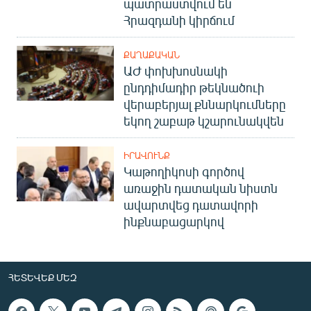
պատրաստվում են
Հրազդանի կիրճում
ՔԱՂԱՔԱԿԱՆ
ԱԺ փոխխոսնակի
ընդդիմադիր թեկնածուի
վերաբերյալ քննարկումները
եկող շաբաթ կշարունակվեն
ԻՐԱՎՈՒՆՔ
Կաթողիկոսի գործով
առաջին դատական նիստն
ավարտվեց դատավորի
ինքնաբացարկով
ՀԵՏԵՎԵՔ ՄԵԶ