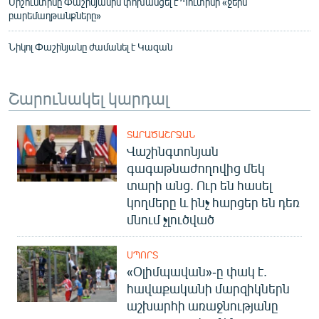
Միշուստինը Փաշինյանին փոխանցել է Պուտինի «ջերմ
բարեմաղթանքները»
Նիկոլ Փաշինյանը ժամանել է Կազան
Շարունակել կարդալ
ՏԱՐԱԾԱՇՐՋԱՆ
Վաշինգտոնյան
գագաթնաժողովից մեկ
տարի անց. Ուր են հասել
կողմերը և ինչ հարցեր են դեռ
մնում չլուծված
ՍՊՈՐՏ
«Օլիմպավան»-ը փակ է.
հավաքականի մարզիկներն
աշխարհի առաջնությանը