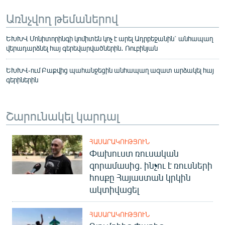
Առնչվող թեմաներով
ԵԽԽՎ Մոնիտորինգի կոմիտեն կոչ է արել Ադրբեջանին` անհապաղ
վերադարձնել հայ գերեվարվածներին․ Ռուբինյան
ԵԽԽՎ-ում Բաքվից պահանջեցին անհապաղ ազատ արձակել հայ
գերիներին
Շարունակել կարդալ
ՀԱՍԱՐԱԿՈՒԹՅՈՒՆ
Փախուստ ռուսական
զորամասից. ինչու է ռուսների
հոսքը Հայաստան կրկին
ակտիվացել
ՀԱՍԱՐԱԿՈՒԹՅՈՒՆ