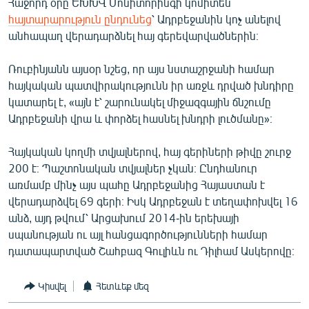
Հաջորդ օրը ԵԽԽՎ Մոնիտորինգի կոմիտեն
հայտարարություն ընդունեց
՝ Ադրբեջանին կոչ անելով
անհապաղ վերադարձնել հայ գերեվարվածներին։
Ռուբինյանն այսօր նշեց, որ այս նստաշրջանի համար
հայկական պատվիրակությունն իր առջև դրված խնդիրը
կատարել է, «այն է՝ շարունակել միջազգային ճնշումը
Ադրբեջանի վրա և փորձել հասնել խնդրի լուծմանը»։
Հայկական կողմի տվյալներով, հայ գերիների թիվը շուրջ
200 է։ Պաշտոնական տվյալներ չկան։ Ընդհանուր
առմամբ մինչ այս պահը Ադրբեջանից Հայաստան է
վերադարձվել 69 գերի։ Իսկ Ադրբեջան է տեղափոխվել 16
անձ, այդ թվում՝ Արցախում 2014-ին երեխայի
սպանության ու այլ հանցագործությունների համար
դատապարտված Շահբազ Գուլիևն ու Դիլհամ Ասկերովը։
Կիսվել
Հետևեք մեզ