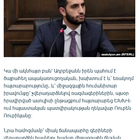
ՄԻՋԱԶԳԱՅԻՆ
ՄՇԱԿՈՒՅԹ
ՍՊՈՐՏ
ՄԵԿՆԱԲԱՆՈՒԹՅՈՒՆ
ՏՏ ԵՒ ԻՆՏԵՐՆԵՏ
ԿՈՐՈՆԱՎԻՐՈՒՍ
Կա մի ակնհայտ բան՝ Ադրբեջանն իրեն պահում է
ԱՐԽԻՎ
ծայրահեղ ապակառուցողական, խախտում է և՛ եռակողմ
ՏԵՍԱՆՅՈՒԹԵՐ
հայտարարությունը, և՛ միջազգային հումանիտար
իրավունքը՝ չվերադարձնելով ռազմագերիներին, այսօր
ԲԱՆԱՎԵՃ
հրավիրված ասուլիսի ընթացքում հայտարարեց ԵԽԽՎ-
ՁԳՏԵԼՈՎ ԼԱՎԱԳՈՒՅՆԻՆ
ում հայաստանյան պատվիրակության ղեկավար Ռուբեն
Ռուբինյանը։
ՓՈԴՔԱՍԹ
Նրա համոզմամբ՝ միակ ճանապարհը գերիների
Հայերեն
վերադարձին հասնելու համար միջազգային ճնշման