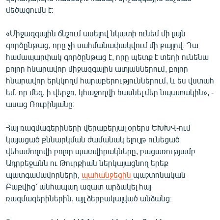
English
մեծացումն է։
Русский
«Միջազգային ճնշում ասելով նկատի ունեմ մի լայն
գործընթաց, որը չի սահմանափակվում մի քայլով։ Դա
ՀԵՏԵՎԵՔ ՄԵԶ
համապարփակ գործընթաց է, որը պետք է տեղի ունենա
բոլոր հնարավոր միջազգային ատյաններում, բոլոր
հնարավոր երկկողմ հարաբերություններում, և ես վստահ
եմ, որ մեզ, ի վերջո, կհաջողվի հասնել մեր նպատակին», -
ասաց Ռուբինյանը։
«Ազատության» բոլոր կայքերը
Հայ ռազմագերիների վերաբերյալ օրերս ԵԽԽՎ-ում
կայացած քննարկման ժամանակ ելույթ ունեցած
վեհաժողովի բոլոր պատվիրակները, բացառությամբ
Ադրբեջանն ու Թուրքիան ներկայացնող երեք
պատգամավորների,
պահանջեցին
պաշտոնական
Բաքվից՝ անհապաղ ազատ արձակել հայ
ռազմագերիներին, այլ ձերբակալված անձանց։