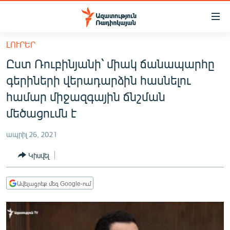
Մատչելիության
հղումներ
Անցնել
ԼՈՒՐԵՐ
հիմնական
ԱԶԱՏՈՒԹՅՈՒՆ TV
Ըստ Ռուբինյանի՝ միակ ճանապարհը
բովանդակությանը
ՀԱՅԱՍՏԱՆ
Անցնել
գերիների վերադարձին հասնելու
հիմնական
ՔԱՂԱՔԱԿԱՆ
համար միջազգային ճնշման
մենյուին
ԸՆՏՐՈՒԹՅՈՒՆՆԵՐ 2026
մեծացումն է
Որոնում
ԻՐԱՎՈՒՆՔ
ապրիլ 26, 2021
ՀԱՍԱՐԱԿՈՒԹՅՈՒՆ
Կիսվել
ՏՆՏԵՍՈՒԹՅՈՒՆ
ՂԱՐԱԲԱՂ
Ավելացրեք մեզ Google-ում
ՊԱՏԵՐԱԶՄԻ 6 ՇԱԲԱԹՆԵՐԸ
ՏԱՐԱԾԱՇՐՋԱՆ