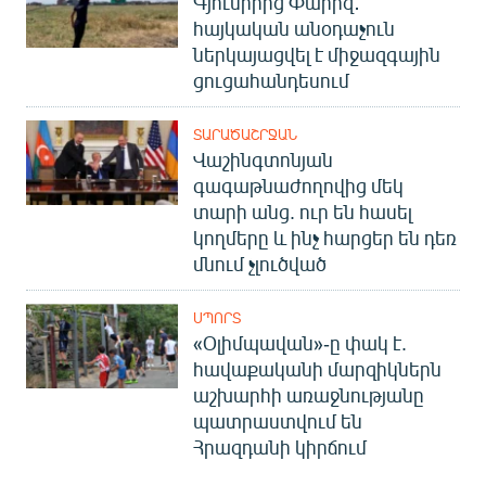
Գյումրիից Փարիզ․
հայկական անօդաչուն
ներկայացվել է միջազգային
ցուցահանդեսում
ՏԱՐԱԾԱՇՐՋԱՆ
Վաշինգտոնյան
գագաթնաժողովից մեկ
տարի անց. ուր են հասել
կողմերը և ինչ հարցեր են դեռ
մնում չլուծված
ՍՊՈՐՏ
«Օլիմպավան»-ը փակ է.
հավաքականի մարզիկներն
աշխարհի առաջնությանը
պատրաստվում են
Հրազդանի կիրճում