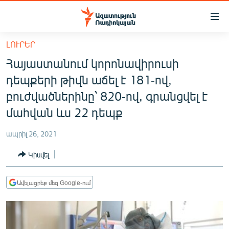
Մատչելիության
հղումներ
Անցնել
ԼՈՒՐԵՐ
հիմնական
ԱԶԱՏՈՒԹՅՈՒՆ TV
Հայաստանում կորոնավիրուսի
բովանդակությանը
ՀԱՅԱՍՏԱՆ
Անցնել
դեպքերի թիվն աճել է 181-ով,
հիմնական
ՔԱՂԱՔԱԿԱՆ
բուժվածներինը՝ 820-ով, գրանցվել է
մենյուին
ԸՆՏՐՈՒԹՅՈՒՆՆԵՐ 2026
մահվան ևս 22 դեպք
Որոնում
ԻՐԱՎՈՒՆՔ
ապրիլ 26, 2021
ՀԱՍԱՐԱԿՈՒԹՅՈՒՆ
Կիսվել
ՏՆՏԵՍՈՒԹՅՈՒՆ
ՂԱՐԱԲԱՂ
Ավելացրեք մեզ Google-ում
ՊԱՏԵՐԱԶՄԻ 6 ՇԱԲԱԹՆԵՐԸ
ՏԱՐԱԾԱՇՐՋԱՆ