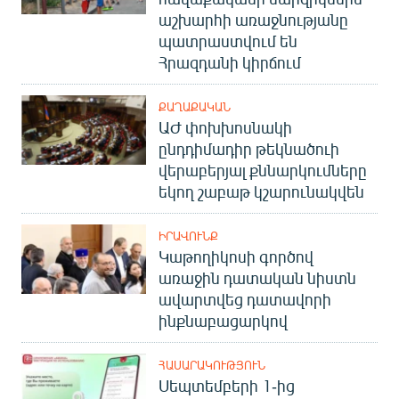
աշխարհի առաջնությանը
պատրաստվում են
Հրազդանի կիրճում
ՔԱՂԱՔԱԿԱՆ
ԱԺ փոխխոսնակի
ընդդիմադիր թեկնածուի
վերաբերյալ քննարկումները
եկող շաբաթ կշարունակվեն
ԻՐԱՎՈՒՆՔ
Կաթողիկոսի գործով
առաջին դատական նիստն
ավարտվեց դատավորի
ինքնաբացարկով
ՀԱՍԱՐԱԿՈՒԹՅՈՒՆ
Սեպտեմբերի 1-ից