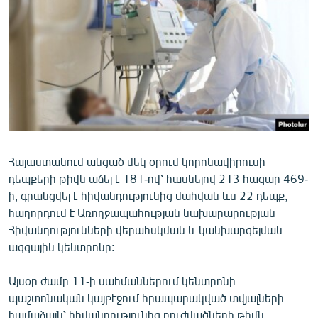
ՄԻՋԱԶԳԱՅԻՆ
ՄՇԱԿՈՒՅԹ
ՍՊՈՐՏ
ՄԵԿՆԱԲԱՆՈՒԹՅՈՒՆ
ՏՏ ԵՒ ԻՆՏԵՐՆԵՏ
ԿՈՐՈՆԱՎԻՐՈՒՍ
Հայաստանում անցած մեկ օրում կորոնավիրուսի
ԱՐԽԻՎ
դեպքերի թիվն աճել է 181-ով՝ հասնելով 213 հազար 469-
ՏԵՍԱՆՅՈՒԹԵՐ
ի, գրանցվել է հիվանդությունից մահվան ևս 22 դեպք,
հաղորդում է Առողջապահության նախարարության
ԲԱՆԱՎԵՃ
Հիվանդությունների վերահսկման և կանխարգելման
ՁԳՏԵԼՈՎ ԼԱՎԱԳՈՒՅՆԻՆ
ազգային կենտրոնը:
ՓՈԴՔԱՍԹ
Այսօր ժամը 11-ի սահմաններում կենտրոնի
պաշտոնական կայքէջում հրապարակված տվյալների
Հայերեն
համաձայն՝ հիվանդությունից բուժվածների թիվն