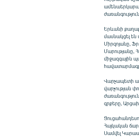
ամենաերկարատ
ժառանգությունը
Երևանի քաղա
մասնակցել են
Միրզոյանը, Ֆ
Մարությանը, 
միջազգային պ
հավատարմագրվ
Վարչապետի ա
վարչության փ
ժառանգություն
գրքերը, Արցախ
Ցուցահանդեսու
Հայկական ճար
Սամվել Կարա