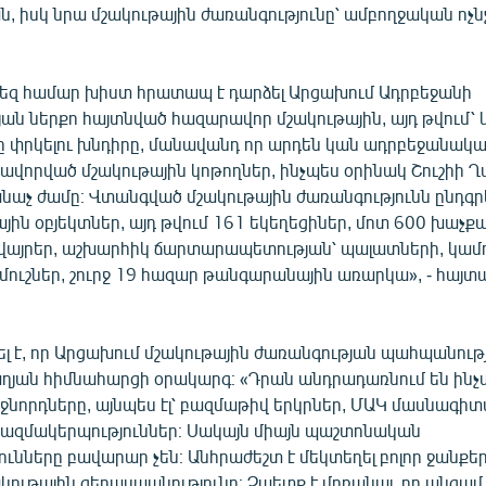
ն, իսկ նրա մշակութային ժառանգությունը՝ ամբողջական ոչ
 մեզ համար խիստ հրատապ է դարձել Արցախում Ադրբեջանի
յան ներքո հայտնված հազարավոր մշակութային, այդ թվում՝
ը փրկելու խնդիրը, մանավանդ որ արդեն կան ադրբեջանակա
ավորված մշակութային կոթողներ, ինչպես օրինակ Շուշիի 
նաչ ժամը։ Վտանգված մշակութային ժառանգությունն ընդգրկ
յին օբյեկտներ, այդ թվում 161 եկեղեցիներ, մոտ 600 խաչք
այրեր, աշխարհիկ ճարտարապետության՝ պալատների, կամո
մուշներ, շուրջ 19 հազար թանգարանային առարկա», - հայտ
ել է, որ Արցախում մշակութային ժառանգության պահպանութ
աղյան հիմնահարցի օրակարգ։ «Դրան անդրադառնում են ինչ
իջնորդները, այնպես էլ՝ բազմաթիվ երկրներ, ՄԱԿ մասնագի
 կազմակերպություններ։ Սակայն միայն պաշտոնական
ւնները բավարար չեն։ Անհրաժեշտ է մեկտեղել բոլոր ջանքեր
կութային ցեղասպանությունը։ Չպետք է մոռանալ, որ անգամ