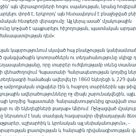
ին՝ այն վերապրողների հոգու սպանության, նրանց հոգեբ
արկելու փորձ է, երկրորդ՝ այն հետապնդում է բնաջնջված բն
մական հետքերի վերացումը։ Այլ կերպ ասած՝ մշակութային
ունը կոչված է պայքարելու հիշողության, պատմական արդար
ժանապատվության դեմ»։
նյան կայսրությունում սկսված հայ բնակչության կանխամտա
 զանգվածային կոտորածներն ու տեղահանությունը սկիզբ 
ցեղասպանությանը, որը տարբեր ուժգնությամբ տևեց տասնա
ի վեհաժողովում Հայաստանի Հանրապետության կողմից նե
եղեկագրի համաձայն ավերվել էր 1860 եկեղեցի և 229 վա
 ամբողջական տվյալներ էին և հաջորդ տարիներին այս թիվը
ակութային ավերածությունները ոչ միայն շարունակվեցին, այ
իայի կողմից Հայաստանի Հանրապետությունից գրավված տա
զար ու մի եկեղեցիների քաղաք» Անիում։ Ոչնչացված մշակու
նը ներառում է նաև տասնյակ հազարավոր միջնադարյան ձե
չքարեր, աշխարհիկ և կրոնական այլ սեփականություն», -
արության լրատվության և հանրային դիվանագիտության վ