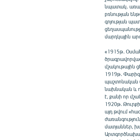
նպատակ․ առաջ
բռնության ենթ
գոյության պատ
ցեղասպանությ
մարդկային ար
«1915թ․ Օսմա
ծրագրավորված
մշակութային 
1919թ․ Փարիզ
պաշտոնական տ
նախնական և ոչ
է, քանի որ մշ
1920թ. Թուրք
այդ թվում «հա
ժառանգությու
մատյաններ, խա
Արտգործնախար