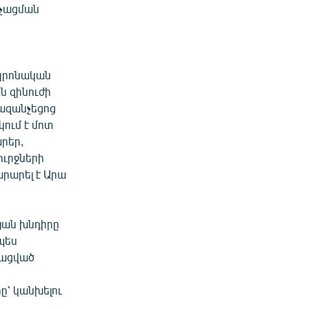
նչացման
 կրոնական
ն զինուժի
Ղազանչեցոց
ում է մոտ
արեր,
ւրջների
արարել է Արա
յան խնդիրը
պես
տացված
ը՝ կանխելու