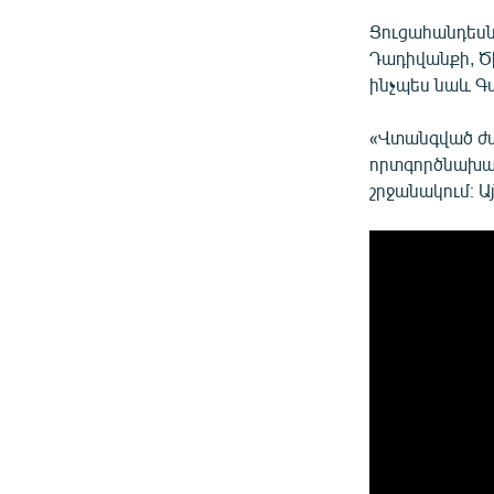
Ցուցահանդեսն 
Դադիվանքի, Ծ
ինչպես նաև Գ
«Վտանգված ժա
որտգործնախար
շրջանակում։ Այ