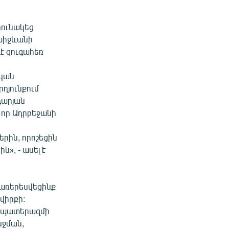
րունակեց
ախիջևանի
ևէ զուգահեռ
ական
դյունքում
դարյան
 որ Ադրբեջանի
րին, որոշեցին
», - ասել է
 առերեսվեցինք
վիրքի:
լ պատերազմի
նջման,