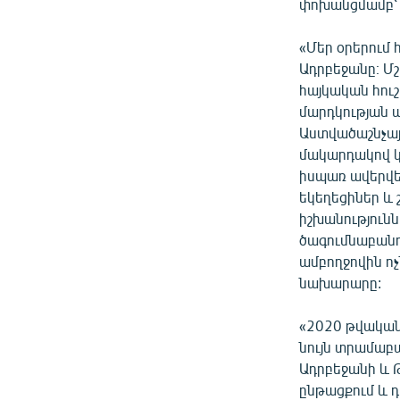
փոխանցմամբ՝ ն
«Մեր օրերում
Ադրբեջանը։ Մ
հայկական հուշ
մարդկության պ
Աստվածաշնչայ
մակարդակով կ
իսպառ ավերվե
եկեղեցիներ և
իշխանություն
ծագումնաբանու
ամբողջովին ոչ
նախարարը:
«2020 թվական
նույն տրամաբ
Ադրբեջանի և 
ընթացքում և 