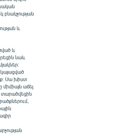
անական
իկ բնակչության
ության և
ծված և
դրեցին նաև
մյակներ։
րկայացված
նք։ Սա խիստ
 միմիայն աճել
լև տարածվեցին
րածքներում,
թային
ռագիր
արչության