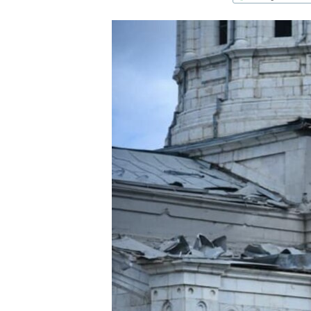
ՄԻՋԱԶԳԱՅԻՆ
ՄՇԱԿՈՒՅԹ
ՍՊՈՐՏ
ՄԵԿՆԱԲԱՆՈՒԹՅՈՒՆ
ՏՏ ԵՒ ԻՆՏԵՐՆԵՏ
ԿՈՐՈՆԱՎԻՐՈՒՍ
ԱՐԽԻՎ
ՏԵՍԱՆՅՈՒԹԵՐ
ԲԱՆԱՎԵՃ
ՁԳՏԵԼՈՎ ԼԱՎԱԳՈՒՅՆԻՆ
ՓՈԴՔԱՍԹ