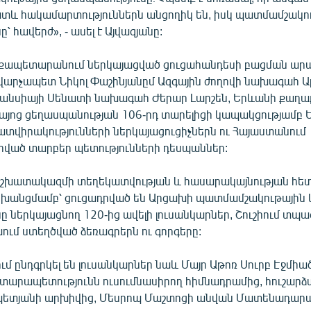
և հակամարտություններն անցողիկ են, իսկ պատմամշակո
՝ հավերժ», - ասել է Այվազյանը:
քապետարանում ներկայացված ցուցահանդեսի բացման արա
 վարչապետ Նիկոլ Փաշինյանըմ Ազգային ժողովի նախագահ
րանսիայի Սենատի նախագահ Ժերար Լարշեն, Երևանի քաղ
Հայոց ցեղասպանության 106-րդ տարելիցի կապակցությամբ 
ատվիրակությունների ներկայացուցիչներն ու Հայաստանում
ած տարբեր պետությունների դեսպաններ:
շխատակազմի տեղեկատվության և հասարակայնության հե
ոխանցմամբ՝ ցուցադրված են Արցախի պատմամշակութային 
ը ներկայացնող 120-ից ավելի լուսանկարներ, Շուշիում տպ
ում ստեղծված ձեռագրերն ու գորգերը:
մ ընդգրկել են լուսանկարներ նաև Մայր Աթոռ Սուրբ Էջմիա
տարապետությունն ուսումնասիրող հիմնադրամից, հուշար
պետյանի արխիվից, Մեսրոպ Մաշտոցի անվան Մատենադարա