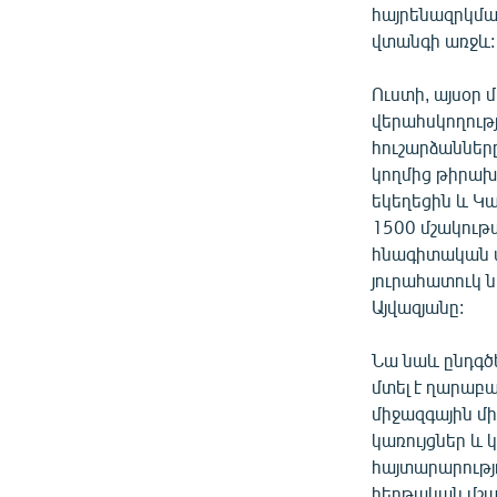
հայրենազրկմա
վտանգի առջև:
Ուստի, այսօր
վերահսկողութ
հուշարձաններ
կողմից թիրախ
եկեղեցին և Կա
1500 մշակութա
հնագիտական վ
յուրահատուկ ն
Այվազյանը:
Նա նաև ընդգծ
մտել է ղարաբ
միջազգային մ
կառույցներ և
հայտարարությո
հերթական մշա