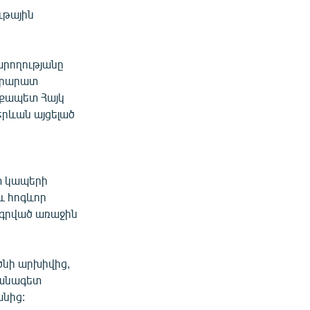
ւթային
րողությանը
 Արարատ
աքապետ Հայկ
Երևան այցելած
տ կապերի
և հոգևոր
ագրված առաջին
ծնի արխիվից,
ձանագետ
նից: