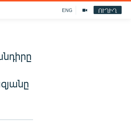
ՈՒՂԻՂ
ENG
խնդիրը
ազյանը