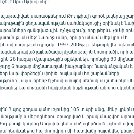
շել է Արա Այվազյանը:
 հայաթափված տարածքներում Թուրքիայի գործելակերպը շա
շակութային ցեղասպանության սահմռկեցուցիչ օրինակ է Ն
արձանների զանգվածային ոչնչացումը, որը թերևս չունի որ
ատմության մեջ։ Նախիջևանը, որն իր անվան մեջ կրում է
ին ավանդության դրոշմը, 1997-2006թթ․ ենթարկվեց պետ
ազմակերպված լայնածավալ մշակութային կոտորածի, որի ար
ցին 28 հազար մշակութային օբյեկտներ, որոնցից 89 միջնա
 շուրջ 6 հազար միջնադարյան խաչքարներ։ Հատկանշական է,
ները նախ փորձեցին փոխել հայկական հուշարձանների
թյունը, ապա, իրենք էլ չհավատալով սեփական շահարկումնե
նչացնել Նախիջևանի հայկական ինքնության անխոս վկաներին
ին՝ Հայոց ցեղասպանությունից 105 տարի անց, մենք կրկին
անությամբ և մեթոդներով ծրագրված և իրականացվող արհա
Թուրքիայի կողմից Արցախի դեմ սանձազերծված լայնածավա
դրա հետևանքով հայ ժողովրդի մի հատվածը հայտնվեց բնաջ