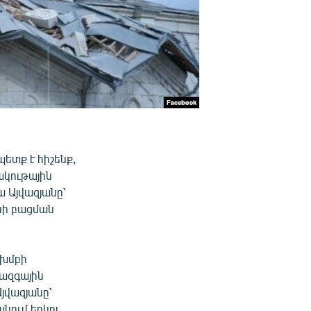
ետք է հիշենք,
ակութային
 Այվազյանը՝
եսի բացման
 խմբի
 ազգային
Այվազյանը՝
անում երկու