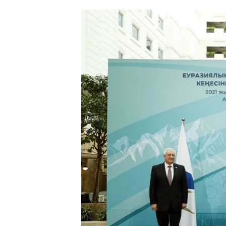
ՄԻՋԱԶԳԱՅԻՆ
ՄՇԱԿՈՒՅԹ
ՍՊՈՐՏ
ՄԵԿՆԱԲԱՆՈՒԹՅՈՒՆ
ՏՏ ԵՒ ԻՆՏԵՐՆԵՏ
ԿՈՐՈՆԱՎԻՐՈՒՍ
ԱՐԽԻՎ
ՏԵՍԱՆՅՈՒԹԵՐ
ԲԱՆԱՎԵՃ
ՁԳՏԵԼՈՎ ԼԱՎԱԳՈՒՅՆԻՆ
ՓՈԴՔԱՍԹ