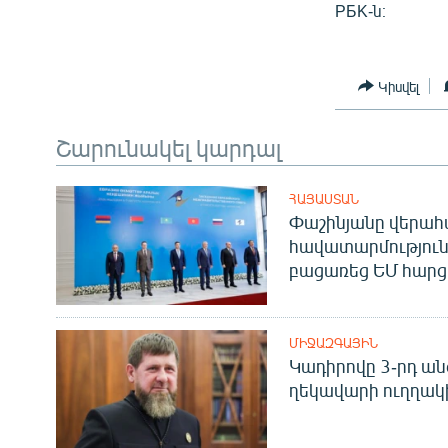
PБK-ն։
Կիսվել
Շարունակել կարդալ
ՀԱՅԱՍՏԱՆ
Փաշինյանը վերա
հավատարմություն
բացառեց ԵՄ հարց
ՄԻՋԱԶԳԱՅԻՆ
Կադիրովը 3-րդ ան
ղեկավարի ուղղակի