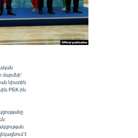
սական
ր մարմնի՝
կան նիստին
սին PБK-ին
կցությանը
են։
ակցության
եկացնում է