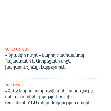
ՏԱՐԱԾԱՇՐՋԱՆ
«Թրամփի ուղին» կարող է ամրապնդել
Հայաստանի և Ադրբեջանի միջև
խաղաղությունը. Լայթսթոուն
ՀԱՅԱՍՏԱՆ
«Չենք կարող հանրաքվե անել հարցի շուրջ,
որն այս պահին գոյություն չունի»․
Փաշինյանը՝ ԵՄ անդամակցության մասին