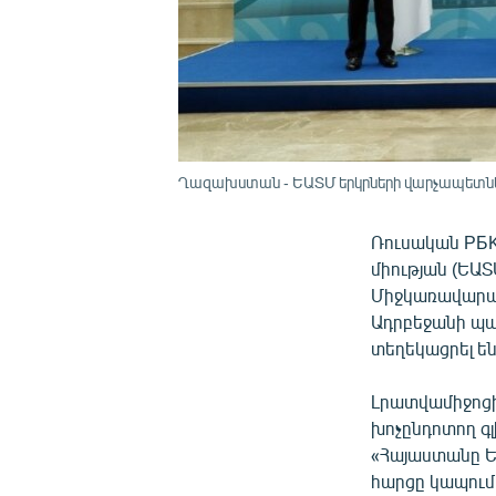
Ղազախստան - ԵԱՏՄ երկրների վարչապետները
Ռուսական PБK
միության (ԵԱՏ
Միջկառավարակ
Ադրբեջանի պա
տեղեկացրել ե
Լրատվամիջոց
խոչընդոտող գ
«Հայաստանը Ե
հարցը կապում