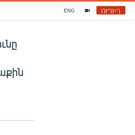
ՈՒՂԻՂ
ENG
ւնը
աքին