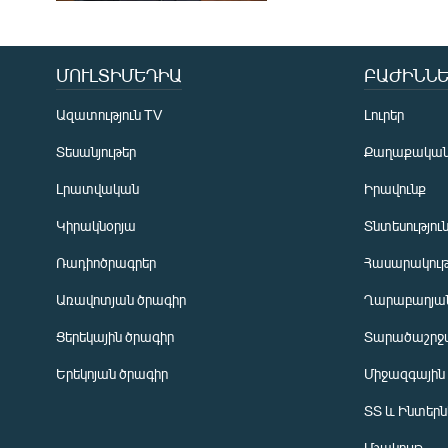
ՄՈՒԼՏԻՄԵԴԻԱ
ԲԱԺԻՆՆԵ
Ազատություն TV
Լուրեր
Տեսանյութեր
Քաղաքակա
Լրատվական
Իրավունք
Կիրակնօրյա
Տնտեսությու
Ռադիոծրագրեր
Հասարակութ
Առավոտյան ծրագիր
Ղարաբաղյան
Ցերեկային ծրագիր
Տարածաշրջ
Հայերեն
Երեկոյան ծրագիր
Միջազգային
English
ՏՏ և Ինտեր
Русский
Մշակույթ