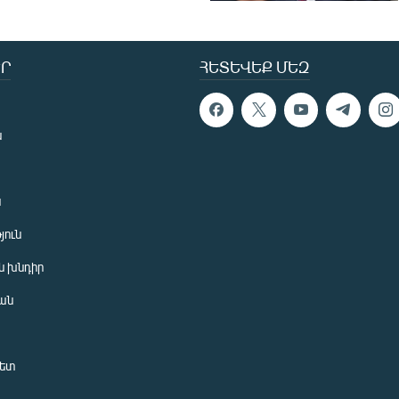
Ր
ՀԵՏԵՎԵՔ ՄԵԶ
ն
ն
յուն
 խնդիր
ան
նետ