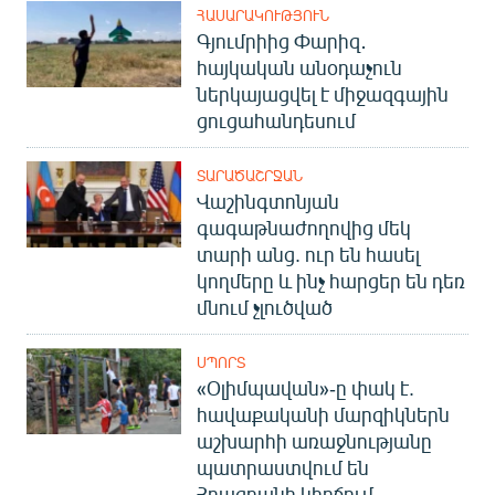
ՀԱՍԱՐԱԿՈՒԹՅՈՒՆ
Գյումրիից Փարիզ․
հայկական անօդաչուն
ներկայացվել է միջազգային
ցուցահանդեսում
ՏԱՐԱԾԱՇՐՋԱՆ
Վաշինգտոնյան
գագաթնաժողովից մեկ
տարի անց. ուր են հասել
կողմերը և ինչ հարցեր են դեռ
մնում չլուծված
ՍՊՈՐՏ
«Օլիմպավան»-ը փակ է.
հավաքականի մարզիկներն
աշխարհի առաջնությանը
պատրաստվում են
Հրազդանի կիրճում