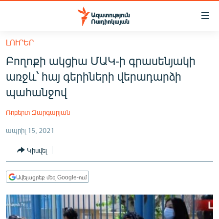
Մատչելիության
հղումներ
Անցնել
ԼՈՒՐԵՐ
հիմնական
ԱԶԱՏՈՒԹՅՈՒՆ TV
Բողոքի ակցիա ՄԱԿ-ի գրասենյակի
բովանդակությանը
ՀԱՅԱՍՏԱՆ
Անցնել
առջև՝ հայ գերիների վերադարձի
հիմնական
ՔԱՂԱՔԱԿԱՆ
պահանջով
մենյուին
ԸՆՏՐՈՒԹՅՈՒՆՆԵՐ 2026
Որոնում
Ռոբերտ Զարգարյան
ԻՐԱՎՈՒՆՔ
ապրիլ 15, 2021
ՀԱՍԱՐԱԿՈՒԹՅՈՒՆ
Կիսվել
ՏՆՏԵՍՈՒԹՅՈՒՆ
ՂԱՐԱԲԱՂ
Ավելացրեք մեզ Google-ում
ՊԱՏԵՐԱԶՄԻ 6 ՇԱԲԱԹՆԵՐԸ
ՏԱՐԱԾԱՇՐՋԱՆ