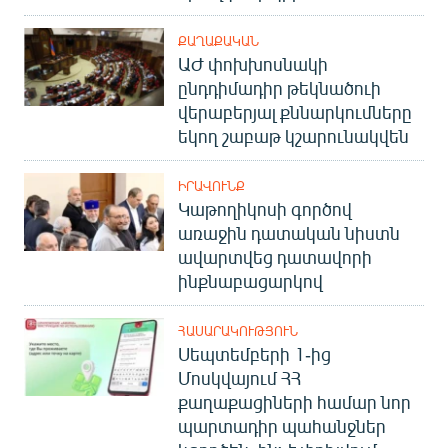
ՔԱՂԱՔԱԿԱՆ
ԱԺ փոխխոսնակի
ընդդիմադիր թեկնածուի
վերաբերյալ քննարկումները
եկող շաբաթ կշարունակվեն
ԻՐԱՎՈՒՆՔ
Կաթողիկոսի գործով
առաջին դատական նիստն
ավարտվեց դատավորի
ինքնաբացարկով
ՀԱՍԱՐԱԿՈՒԹՅՈՒՆ
Սեպտեմբերի 1-ից
Մոսկվայում ՀՀ
քաղաքացիների համար նոր
պարտադիր պահանջներ