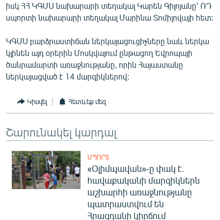
իսկ ՀՀ ԿԳՄՍ նախարարի տեղակալ Կարեն Գիլոյանը՝ ՌԴ
English
սպորտի նախարարի տեղակալ Մարինա Տոմիլովայի հետ:
Русский
ԿԳՄՍ բարձրաստիճան ներկայացուցիչները նաև ներկա
կլինեն այդ օրերին Մոսկվայում ընթացող Եվրոպայի
ՀԵՏԵՎԵՔ ՄԵԶ
ծանրամարտի առաջնությանը, որին Հայաստանը
ներկայացված է 14 մարզիկներով:
Կիսվել
Հետևեք մեզ
«Ազատության» բոլոր կայքերը
Շարունակել կարդալ
ՍՊՈՐՏ
«Օլիմպավան»-ը փակ է.
հավաքականի մարզիկներն
աշխարհի առաջնությանը
պատրաստվում են
Հրազդանի կիրճում