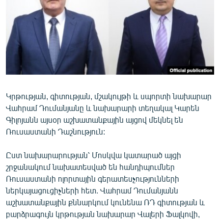
ՄԻՋԱԶԳԱՅԻՆ
ՄՇԱԿՈՒՅԹ
ՍՊՈՐՏ
ՄԵԿՆԱԲԱՆՈՒԹՅՈՒՆ
ՏՏ ԵՒ ԻՆՏԵՐՆԵՏ
Կրթության, գիտության, մշակույթի և սպորտի նախարար
ԿՈՐՈՆԱՎԻՐՈՒՍ
Վահրամ Դումանյանը և նախարարի տեղակալ Կարեն
ԱՐԽԻՎ
Գիլոյանն այսօր աշխատանքային այցով մեկնել են
Ռուսաստանի Դաշնություն:
ՏԵՍԱՆՅՈՒԹԵՐ
ԲԱՆԱՎԵՃ
Ըստ նախարարության՝ Մոսկվա կատարած այցի
շրջանակում նախատեսված են հանդիպումներ
ՁԳՏԵԼՈՎ ԼԱՎԱԳՈՒՅՆԻՆ
Ռուսաստանի ոլորտային գերատեսչությունների
ՓՈԴՔԱՍԹ
ներկայացուցիչների հետ. Վահրամ Դումանյանն
աշխատանքային քննարկում կունենա ՌԴ գիտության և
Հայերեն
բարձրագույն կրթության նախարար Վալերի Ֆալկովի,