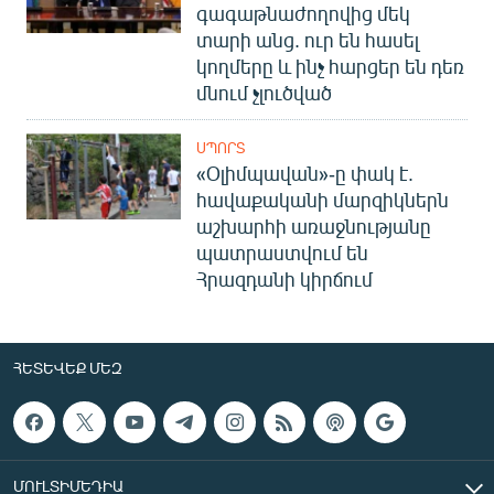
գագաթնաժողովից մեկ
տարի անց. ուր են հասել
կողմերը և ինչ հարցեր են դեռ
մնում չլուծված
ՍՊՈՐՏ
«Օլիմպավան»-ը փակ է.
հավաքականի մարզիկներն
աշխարհի առաջնությանը
պատրաստվում են
Հրազդանի կիրճում
ՀԵՏԵՎԵՔ ՄԵԶ
ՄՈՒԼՏԻՄԵԴԻԱ