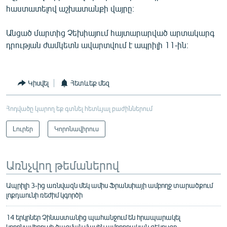
հաստատելով աշխատանքի վայրը։
English
Русский
Անցած մարտից Չեխիայում հայտարարված արտակարգ
դրության ժամկետն ավարտվում է ապրիլի 11-ին։
ՀԵՏԵՎԵՔ ՄԵԶ
Կիսվել
Հետևեք մեզ
Հոդվածը կարող եք գտնել հետևյալ բաժիններում
«Ազատության» բոլոր կայքերը
Լուրեր
Կորոնավիրուս
Առնչվող թեմաներով
Ապրիլի 3-ից առնվազն մեկ ամիս Ֆրանսիայի ամբողջ տարածքում
լոքդաունի ռեժիմ կգործի
14 երկրներ Չինաստանից պահանջում են հրապարակել
կորոնավիրուսի ծագման մասին ամբողջական զեկույցը