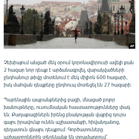
ՄԻՋԱԶԳԱՅԻՆ
ՄՇԱԿՈՒՅԹ
ՍՊՈՐՏ
ՄԵԿՆԱԲԱՆՈՒԹՅՈՒՆ
ՏՏ ԵՒ ԻՆՏԵՐՆԵՏ
ԿՈՐՈՆԱՎԻՐՈՒՍ
Չեխիայում անցած մեկ օրում կորոնավիրուսի ավելի քան
2 հազար նոր դեպք է արձանագրվել, վարակվածների
ԱՐԽԻՎ
ընդհանուր թիվը մոտենում է մեկ միլիոն 600 հազարի,
ՏԵՍԱՆՅՈՒԹԵՐ
իսկ մահվան դեպքերը ընդհուպ մոտեցել են 27 հազարի։
ԲԱՆԱՎԵՃ
Պարենային ապրանքներից բացի, մնացած բոլոր
ՁԳՏԵԼՈՎ ԼԱՎԱԳՈՒՅՆԻՆ
խանութները, ուսումնական հաստատությունները փակ
են։ Քաղաքացիներն իրենց բնակության վայրից դուրս
ՓՈԴՔԱՍԹ
գալու իրավունք ունեն աշխատանքի, հիվանդանոց,
դեղատուն գնալու դեպքում։ Գործատուները
Հայերեն
աշխատողներին տեղեկանք են տրամադրում`