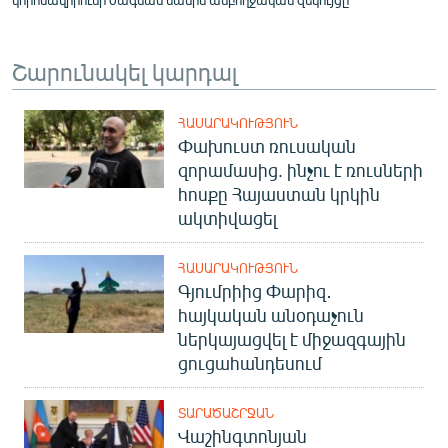
Շարունակել կարդալ
ՀԱՍԱՐԱԿՈՒԹՅՈՒՆ
Փախուստ ռուսական
զորամասից. ինչու է ռուսների
հոսքը Հայաստան կրկին
ակտիվացել
ՀԱՍԱՐԱԿՈՒԹՅՈՒՆ
Գյումրիից Փարիզ․
հայկական անօդաչուն
ներկայացվել է միջազգային
ցուցահանդեսում
ՏԱՐԱԾԱՇՐՋԱՆ
Վաշինգտոնյան