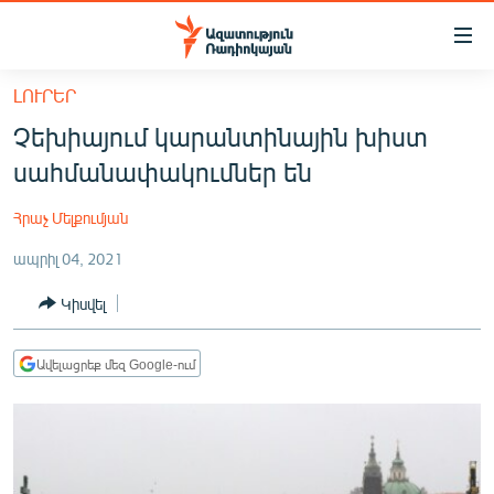
Մատչելիության
հղումներ
Անցնել
ԼՈՒՐԵՐ
հիմնական
ԱԶԱՏՈՒԹՅՈՒՆ TV
Չեխիայում կարանտինային խիստ
բովանդակությանը
ՀԱՅԱՍՏԱՆ
Անցնել
սահմանափակումներ են
հիմնական
ՔԱՂԱՔԱԿԱՆ
մենյուին
Հրաչ Մելքումյան
ԸՆՏՐՈՒԹՅՈՒՆՆԵՐ 2026
Որոնում
ապրիլ 04, 2021
ԻՐԱՎՈՒՆՔ
Կիսվել
ՀԱՍԱՐԱԿՈՒԹՅՈՒՆ
ՏՆՏԵՍՈՒԹՅՈՒՆ
Ավելացրեք մեզ Google-ում
ՂԱՐԱԲԱՂ
ՊԱՏԵՐԱԶՄԻ 6 ՇԱԲԱԹՆԵՐԸ
ՏԱՐԱԾԱՇՐՋԱՆ