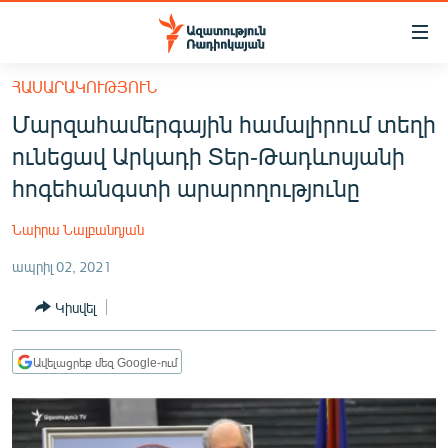
Մատչելիության
հղումներ
Անցնել
ՀԱՍԱՐԱԿՈՒԹՅՈՒՆ
հիմնական
ԱԶԱՏՈՒԹՅՈՒՆ TV
Մարզահամերգային համալիրում տեղի
բովանդակությանը
ՀԱՅԱՍՏԱՆ
Անցնել
ունեցավ Արկադի Տեր-Թադևոսյանի
հիմնական
ՔԱՂԱՔԱԿԱՆ
հոգեհանգստի արարողությունը
մենյուին
ԸՆՏՐՈՒԹՅՈՒՆՆԵՐ 2026
Որոնում
Նաիրա Նալբանդյան
ԻՐԱՎՈՒՆՔ
ապրիլ 02, 2021
ՀԱՍԱՐԱԿՈՒԹՅՈՒՆ
Կիսվել
ՏՆՏԵՍՈՒԹՅՈՒՆ
ՂԱՐԱԲԱՂ
Ավելացրեք մեզ Google-ում
ՊԱՏԵՐԱԶՄԻ 6 ՇԱԲԱԹՆԵՐԸ
ՏԱՐԱԾԱՇՐՋԱՆ