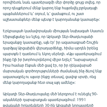
որովհետև նաև պատերազմի մեր փորձը ցույց տվեց, որ
որոշ դեպքերում մենք կարող ենք հայտնվել բլոկադայի
պայմաններում և՛ օդում, և՛ ցամաքում, ու շատ
աշխատանքներ մենք պետք է կարողանանք կատարել»:
Երկրապահ կամավորական միության նախագահ Սասուն
Միքայելյանը ևս նշեց, որ Արկադի Տեր-Թադևոսյանի
երազանքը կատարելը, այն էր՝ իր ազատագրած Շուշին
դարձյալ Արցախին վերադարձնելը, հիմա արդեն իրենց
պարտքն է դառնում և եկող սերնդի. «Այս պատերազմում
ինքը էլի իր խորհուրդներով միշտ եղել է Ղարաբաղում:
Իրա համար էնքան մեծ ցավ էր, որ իր ղեկավարած
մարտական գործողությունների ժամանակ ինչ ձևով ենք
ազատագրել ու այսօր ինքը տեսավ, ցավոք սրտի, ոնց
մենք կարողացանք հետ տալ այդ ամենը»:
Արկադի Տեր-Թադևոսյանը մեծ ներդրում է ունեցել 90-
ականների ղարաբաղյան պատերազմում: 1991
թվականի հոկտեմբերի 30-ին Արցախի նորաստեղծ