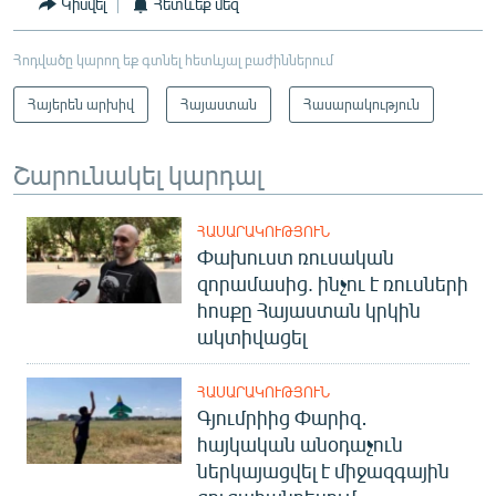
Կիսվել
Հետևեք մեզ
Հոդվածը կարող եք գտնել հետևյալ բաժիններում
Հայերեն արխիվ
Հայաստան
Հասարակություն
Շարունակել կարդալ
ՀԱՍԱՐԱԿՈՒԹՅՈՒՆ
Փախուստ ռուսական
զորամասից. ինչու է ռուսների
հոսքը Հայաստան կրկին
ակտիվացել
ՀԱՍԱՐԱԿՈՒԹՅՈՒՆ
Գյումրիից Փարիզ․
հայկական անօդաչուն
ներկայացվել է միջազգային