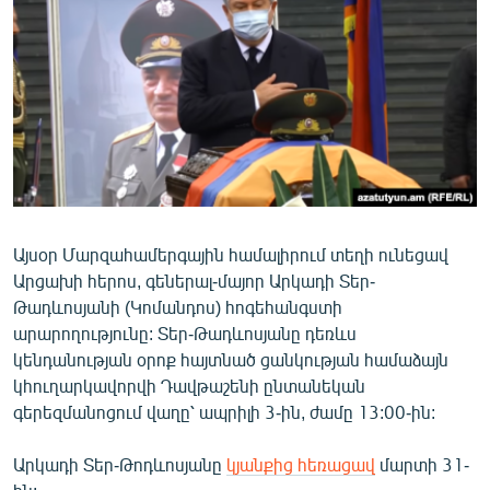
ՄԻՋԱԶԳԱՅԻՆ
ՄՇԱԿՈՒՅԹ
ՍՊՈՐՏ
ՄԵԿՆԱԲԱՆՈՒԹՅՈՒՆ
ՏՏ ԵՒ ԻՆՏԵՐՆԵՏ
ԿՈՐՈՆԱՎԻՐՈՒՍ
Այսօր Մարզահամերգային համալիրում տեղի ունեցավ
ԱՐԽԻՎ
Արցախի հերոս, գեներալ-մայոր Արկադի Տեր-
ՏԵՍԱՆՅՈՒԹԵՐ
Թադևոսյանի (Կոմանդոս) հոգեհանգստի
արարողությունը: Տեր-Թադևոսյանը դեռևս
ԲԱՆԱՎԵՃ
կենդանության օրոք հայտնած ցանկության համաձայն
ՁԳՏԵԼՈՎ ԼԱՎԱԳՈՒՅՆԻՆ
կհուղարկավորվի Դավթաշենի ընտանեկան
գերեզմանոցում վաղը՝ ապրիլի 3-ին, ժամը 13:00-ին:
ՓՈԴՔԱՍԹ
Արկադի Տեր-Թոդևոսյանը
կյանքից հեռացավ
մարտի 31-
Հայերեն