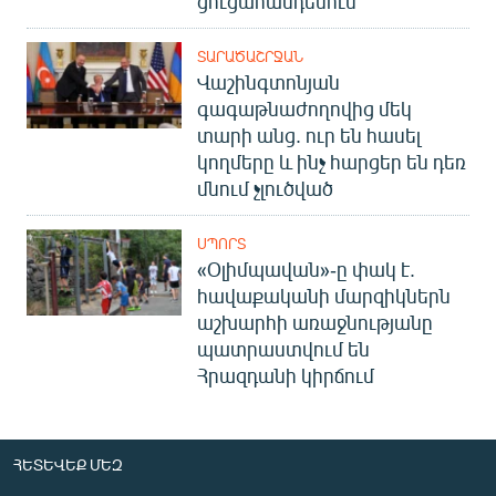
ցուցահանդեսում
ՏԱՐԱԾԱՇՐՋԱՆ
Վաշինգտոնյան
գագաթնաժողովից մեկ
տարի անց. ուր են հասել
կողմերը և ինչ հարցեր են դեռ
մնում չլուծված
ՍՊՈՐՏ
«Օլիմպավան»-ը փակ է.
հավաքականի մարզիկներն
աշխարհի առաջնությանը
պատրաստվում են
Հրազդանի կիրճում
ՀԵՏԵՎԵՔ ՄԵԶ