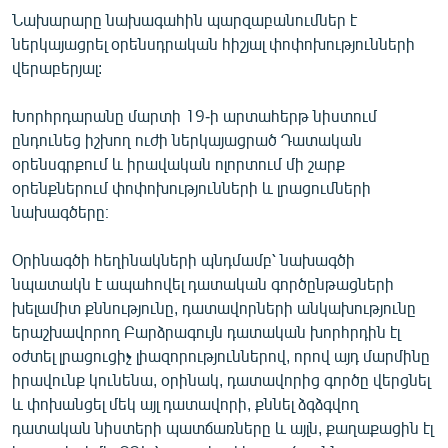
English
Նախարարը նախագահին պարզաբանումներ է
ներկայացրել օրենսդրական հիշյալ փոփոխությունների
Русский
վերաբերյալ:
ՀԵՏԵՎԵՔ ՄԵԶ
Խորհրդարանը մարտի 19-ի արտահերթ նիստում
ընդունեց իշխող ուժի ներկայացրած Դատական
օրենսգրքում և իրավական ոլորտում մի շարք
օրենքներում փոփոխությունների և լրացումների
նախագծերը։
«Ազատության» բոլոր կայքերը
Օրինագծի հեղինակների պնդմամբ՝ նախագծի
նպատակն է ապահովել դատական գործընթացների
խելամիտ քննությունը, դատավորների անկախությունը
երաշխավորող Բարձրագույն դատական խորհրդին էլ
օժտել լրացուցիչ լիազորություններով, որով այդ մարմինը
իրավունք կունենա, օրինակ, դատավորից գործը վերցնել
և փոխանցել մեկ այլ դատավորի, քննել ձգձգվող
դատական նիստերի պատճառները և այլն, քաղաքացին էլ