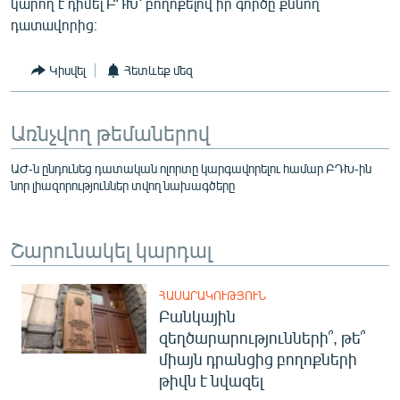
կարող է դիմել ԲԴԽ՝ բողոքելով իր գործը քննող
դատավորից։
Կիսվել
Հետևեք մեզ
Առնչվող թեմաներով
ԱԺ-ն ընդունեց դատական ոլորտը կարգավորելու համար ԲԴԽ-ին
նոր լիազորություններ տվող նախագծերը
Շարունակել կարդալ
ՀԱՍԱՐԱԿՈՒԹՅՈՒՆ
Բանկային
զեղծարարությունների՞, թե՞
միայն դրանցից բողոքների
թիվն է նվազել