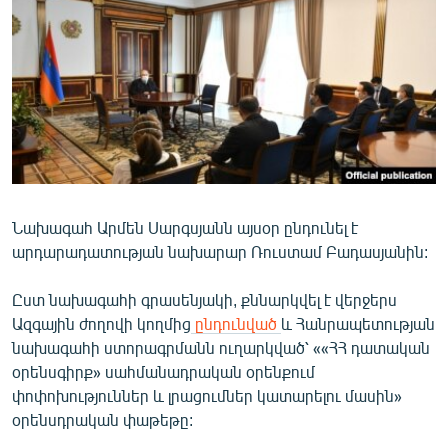
ՄԻՋԱԶԳԱՅԻՆ
ՄՇԱԿՈՒՅԹ
ՍՊՈՐՏ
ՄԵԿՆԱԲԱՆՈՒԹՅՈՒՆ
ՏՏ ԵՒ ԻՆՏԵՐՆԵՏ
ԿՈՐՈՆԱՎԻՐՈՒՍ
Նախագահ Արմեն Սարգսյանն այսօր ընդունել է
ԱՐԽԻՎ
արդարադատության նախարար Ռուստամ Բադասյանին:
ՏԵՍԱՆՅՈՒԹԵՐ
Ըստ նախագահի գրասենյակի, քննարկվել է վերջերս
ԲԱՆԱՎԵՃ
Ազգային ժողովի կողմից
ընդունված
և Հանրապետության
ՁԳՏԵԼՈՎ ԼԱՎԱԳՈՒՅՆԻՆ
նախագահի ստորագրմանն ուղարկված՝ ««ՀՀ դատական
օրենսգիրք» սահմանադրական օրենքում
ՓՈԴՔԱՍԹ
փոփոխություններ և լրացումներ կատարելու մասին»
օրենսդրական փաթեթը:
Հայերեն