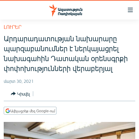
Մատչելիության
հղումներ
Անցնել
ԼՈՒՐԵՐ
հիմնական
ԱԶԱՏՈՒԹՅՈՒՆ TV
Արդարադատության նախարարը
բովանդակությանը
ՀԱՅԱՍՏԱՆ
Անցնել
պարզաբանումներ է ներկայացրել
հիմնական
ՔԱՂԱՔԱԿԱՆ
նախագահին Դատական օրենսգրքի
մենյուին
ԸՆՏՐՈՒԹՅՈՒՆՆԵՐ 2026
փոփոխությունների վերաբերյալ
Որոնում
ԻՐԱՎՈՒՆՔ
մարտ 30, 2021
ՀԱՍԱՐԱԿՈՒԹՅՈՒՆ
Կիսվել
ՏՆՏԵՍՈՒԹՅՈՒՆ
ՂԱՐԱԲԱՂ
Ավելացրեք մեզ Google-ում
ՊԱՏԵՐԱԶՄԻ 6 ՇԱԲԱԹՆԵՐԸ
ՏԱՐԱԾԱՇՐՋԱՆ