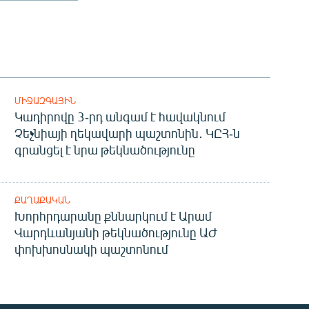
ՄԻՋԱԶԳԱՅԻՆ
Կադիրովը 3-րդ անգամ է հավակնում
Չեչնիայի ղեկավարի պաշտոնին․ ԿԸՀ-ն
գրանցել է նրա թեկնածությունը
ՔԱՂԱՔԱԿԱՆ
Խորհրդարանը քննարկում է Արամ
Վարդևանյանի թեկնածությունը ԱԺ
փոխխոսնակի պաշտոնում