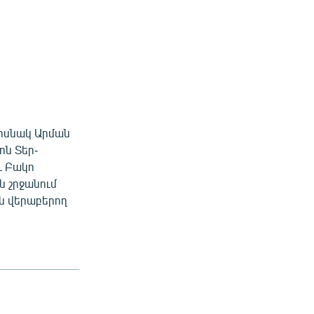
խոսնակ Արման
ոն Տեր-
և Բակո
ն շրջանում
ն վերաբերող