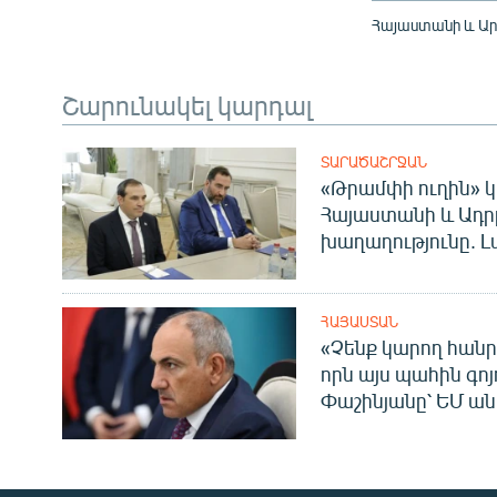
Հայաստանի և Ար
Շարունակել կարդալ
ՏԱՐԱԾԱՇՐՋԱՆ
«Թրամփի ուղին» կ
Հայաստանի և Ադր
խաղաղությունը. Լ
ՀԱՅԱՍՏԱՆ
«Չենք կարող հանր
որն այս պահին գոյո
Փաշինյանը՝ ԵՄ ա