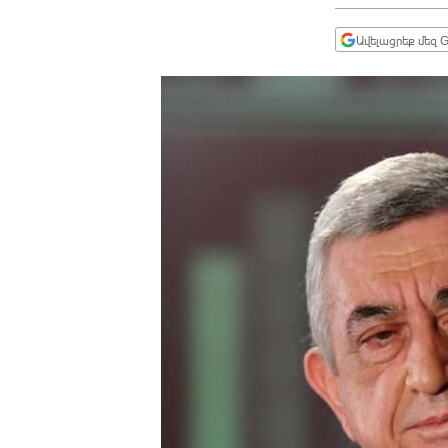
ՄԻՋԱԶԳԱՅԻՆ
ՄՇԱԿՈՒՅԹ
Ավելացրեք մեզ G
ՍՊՈՐՏ
ՄԵԿՆԱԲԱՆՈՒԹՅՈՒՆ
ՏՏ ԵՒ ԻՆՏԵՐՆԵՏ
ԿՈՐՈՆԱՎԻՐՈՒՍ
ԱՐԽԻՎ
ՏԵՍԱՆՅՈՒԹԵՐ
ԲԱՆԱՎԵՃ
ՁԳՏԵԼՈՎ ԼԱՎԱԳՈՒՅՆԻՆ
ՓՈԴՔԱՍԹ