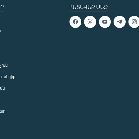
Ր
ՀԵՏԵՎԵՔ ՄԵԶ
ն
ն
յուն
 խնդիր
ան
նետ