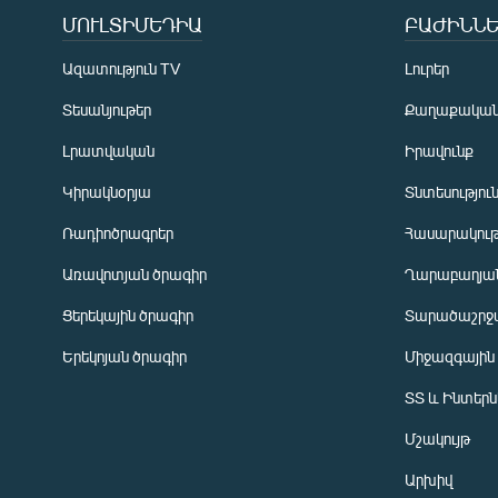
ՄՈՒԼՏԻՄԵԴԻԱ
ԲԱԺԻՆՆԵ
Ազատություն TV
Լուրեր
Տեսանյութեր
Քաղաքակա
Լրատվական
Իրավունք
Կիրակնօրյա
Տնտեսությու
Ռադիոծրագրեր
Հասարակութ
Առավոտյան ծրագիր
Ղարաբաղյան
Ցերեկային ծրագիր
Տարածաշրջ
Հայերեն
Երեկոյան ծրագիր
Միջազգային
English
ՏՏ և Ինտեր
Русский
Մշակույթ
ՀԵՏԵՎԵՔ ՄԵԶ
Արխիվ