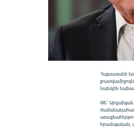
Հայաստանի եր
լրատվամիջոցն
նախկին նախա
Թե´ Արցախյան
ժամանակահատ
առաջնահերթու
հրամայական, ա