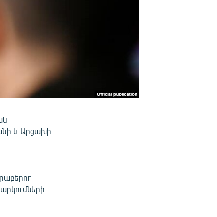
ան
անի և Արցախի
րաբերող
նարկումների