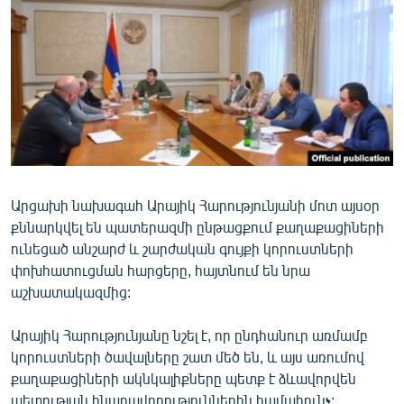
ՄԻՋԱԶԳԱՅԻՆ
ՄՇԱԿՈՒՅԹ
ՍՊՈՐՏ
ՄԵԿՆԱԲԱՆՈՒԹՅՈՒՆ
ՏՏ ԵՒ ԻՆՏԵՐՆԵՏ
ԿՈՐՈՆԱՎԻՐՈՒՍ
Արցախի նախագահ Արայիկ Հարությունյանի մոտ այսօր
ԱՐԽԻՎ
քննարկվել են պատերազմի ընթացքում քաղաքացիների
ՏԵՍԱՆՅՈՒԹԵՐ
ունեցած անշարժ և շարժական գույքի կորուստների
փոխհատուցման հարցերը, հայտնում են նրա
ԲԱՆԱՎԵՃ
աշխատակազմից:
ՁԳՏԵԼՈՎ ԼԱՎԱԳՈՒՅՆԻՆ
Արայիկ Հարությունյանը նշել է, որ ընդհանուր առմամբ
ՓՈԴՔԱՍԹ
կորուստների ծավալները շատ մեծ են, և այս առումով
քաղաքացիների ակնկալիքները պետք է ձևավորվեն
Հայերեն
պետության հնարավորություններին­ համահունչ: