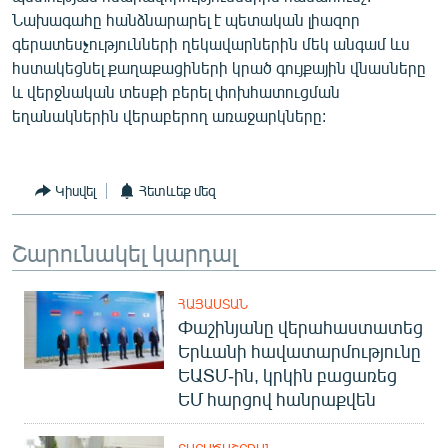
English
Նախագահը հանձնարարել է պետական լիազոր
գերատեսչությունների ղեկավարներին մեկ անգամ ևս
Русский
հստակեցնել քաղաքացիների կրած գույքային վնասները
և վերջնական տեսքի բերել փոխհատուցման
ՀԵՏԵՎԵՔ ՄԵԶ
եղանակներին վերաբերող առաջարկները:
Կիսվել
Հետևեք մեզ
«Ազատության» բոլոր կայքերը
Շարունակել կարդալ
ՀԱՅԱՍՏԱՆ
Փաշինյանը վերահաստատեց
Երևանի հավատարմությունը
ԵԱՏՄ-ին, կրկին բացառեց
ԵՄ հարցով հանրաքվեն