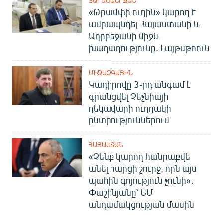
ՏԱՐԱԾԱՇՐՋԱՆ
«Թրամփի ուղին» կարող է
ամրապնդել Հայաստանի և
Ադրբեջանի միջև
խաղաղությունը. Լայթսթոուն
ՄԻՋԱԶԳԱՅԻՆ
Կադիրովը 3-րդ անգամ է
գրանցվել Չեչնիայի
ղեկավարի ուղղակի
ընտրություններում
ՀԱՅԱՍՏԱՆ
«Չենք կարող հանրաքվե
անել հարցի շուրջ, որն այս
պահին գոյություն չունի»․
Փաշինյանը՝ ԵՄ
անդամակցության մասին