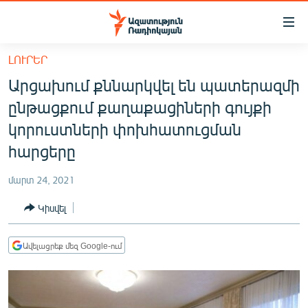
Մատչելիության
հղումներ
Անցնել
ԼՈՒՐԵՐ
հիմնական
ԱԶԱՏՈՒԹՅՈՒՆ TV
Արցախում քննարկվել են պատերազմի
բովանդակությանը
ՀԱՅԱՍՏԱՆ
Անցնել
ընթացքում քաղաքացիների գույքի
հիմնական
ՔԱՂԱՔԱԿԱՆ
կորուստների փոխհատուցման
մենյուին
ԸՆՏՐՈՒԹՅՈՒՆՆԵՐ 2026
հարցերը
Որոնում
ԻՐԱՎՈՒՆՔ
մարտ 24, 2021
ՀԱՍԱՐԱԿՈՒԹՅՈՒՆ
Կիսվել
ՏՆՏԵՍՈՒԹՅՈՒՆ
ՂԱՐԱԲԱՂ
Ավելացրեք մեզ Google-ում
ՊԱՏԵՐԱԶՄԻ 6 ՇԱԲԱԹՆԵՐԸ
ՏԱՐԱԾԱՇՐՋԱՆ