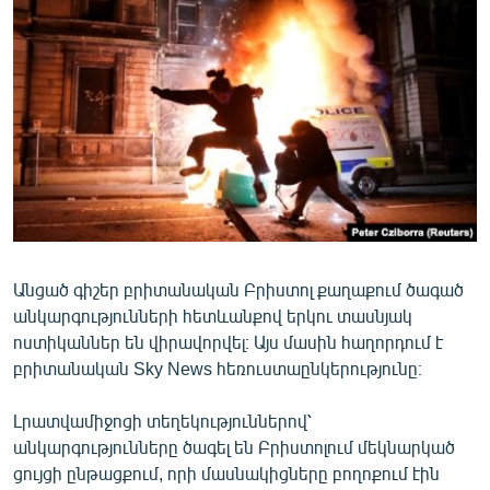
ՄԻՋԱԶԳԱՅԻՆ
ՄՇԱԿՈՒՅԹ
ՍՊՈՐՏ
ՄԵԿՆԱԲԱՆՈՒԹՅՈՒՆ
ՏՏ ԵՒ ԻՆՏԵՐՆԵՏ
ԿՈՐՈՆԱՎԻՐՈՒՍ
ԱՐԽԻՎ
Անցած գիշեր բրիտանական Բրիստոլ քաղաքում ծագած
ՏԵՍԱՆՅՈՒԹԵՐ
անկարգությունների հետևանքով երկու տասնյակ
ԲԱՆԱՎԵՃ
ոստիկաններ են վիրավորվել։ Այս մասին հաղորդում է
բրիտանական Sky News հեռուստաընկերությունը։
ՁԳՏԵԼՈՎ ԼԱՎԱԳՈՒՅՆԻՆ
ՓՈԴՔԱՍԹ
Լրատվամիջոցի տեղեկություններով՝
անկարգությունները ծագել են Բրիստոլում մեկնարկած
Հայերեն
ցույցի ընթացքում, որի մասնակիցները բողոքում էին