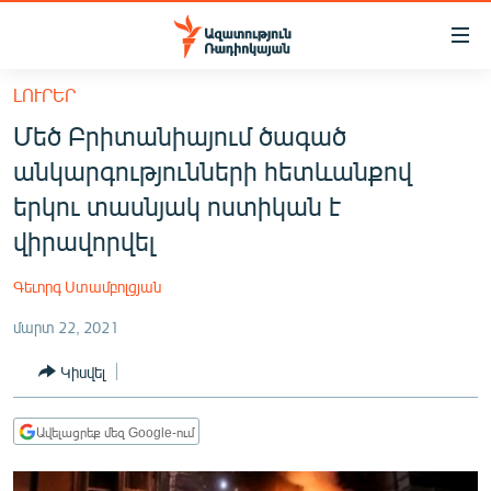
Մատչելիության
հղումներ
Անցնել
ԼՈՒՐԵՐ
հիմնական
ԱԶԱՏՈՒԹՅՈՒՆ TV
Մեծ Բրիտանիայում ծագած
բովանդակությանը
ՀԱՅԱՍՏԱՆ
Անցնել
անկարգությունների հետևանքով
հիմնական
ՔԱՂԱՔԱԿԱՆ
երկու տասնյակ ոստիկան է
մենյուին
ԸՆՏՐՈՒԹՅՈՒՆՆԵՐ 2026
վիրավորվել
Որոնում
ԻՐԱՎՈՒՆՔ
Գեւորգ Ստամբոլցյան
ՀԱՍԱՐԱԿՈՒԹՅՈՒՆ
մարտ 22, 2021
ՏՆՏԵՍՈՒԹՅՈՒՆ
Կիսվել
ՂԱՐԱԲԱՂ
ՊԱՏԵՐԱԶՄԻ 6 ՇԱԲԱԹՆԵՐԸ
Ավելացրեք մեզ Google-ում
ՏԱՐԱԾԱՇՐՋԱՆ