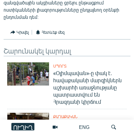
զանգվածային ակցիաները ցրելու ընթացքում
English
ոստիկանների լիազորությունները ընդլայնող օրենքի
Русский
ընդունման դեմ։
ՀԵՏԵՎԵՔ ՄԵԶ
Կիսվել
Հետևեք մեզ
Շարունակել կարդալ
ՍՊՈՐՏ
«Օլիմպավան»-ը փակ է.
«Ազատության» բոլոր կայքերը
հավաքականի մարզիկներն
աշխարհի առաջնությանը
պատրաստվում են
Հրազդանի կիրճում
ՔԱՂԱՔԱԿԱՆ
ԱԺ փոխխոսնակի
ՈՒՂԻՂ
ENG
ընդդիմադիր թեկնածուի