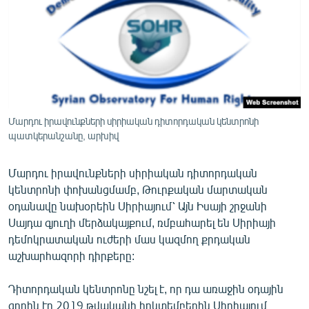
ՄԻՋԱԶԳԱՅԻՆ
ՄՇԱԿՈՒՅԹ
ՍՊՈՐՏ
ՄԵԿՆԱԲԱՆՈՒԹՅՈՒՆ
ՏՏ ԵՒ ԻՆՏԵՐՆԵՏ
Մարդու իրավունքների սիրիական դիտորդական կենտրոնի
ԿՈՐՈՆԱՎԻՐՈՒՍ
պատկերանշանը, արխիվ
ԱՐԽԻՎ
Մարդու իրավունքների սիրիական դիտորդական
ՏԵՍԱՆՅՈՒԹԵՐ
կենտրոնի փոխանցմամբ, Թուրքական մարտական
օդանավը նախօրեին Սիրիայում՝ Այն Իսայի շրջանի
ԲԱՆԱՎԵՃ
Սայդա գյուղի մերձակայքում, ռմբահարել են Սիրիայի
ՁԳՏԵԼՈՎ ԼԱՎԱԳՈՒՅՆԻՆ
դեմոկրատական ուժերի մաս կազմող քրդական
աշխարհազորի դիրքերը:
ՓՈԴՔԱՍԹ
Դիտորդական կենտրոնը նշել է, որ դա առաջին օդային
Հայերեն
գրոհն էր 2019 թվականի հոկտեմբերին Սիրիայում