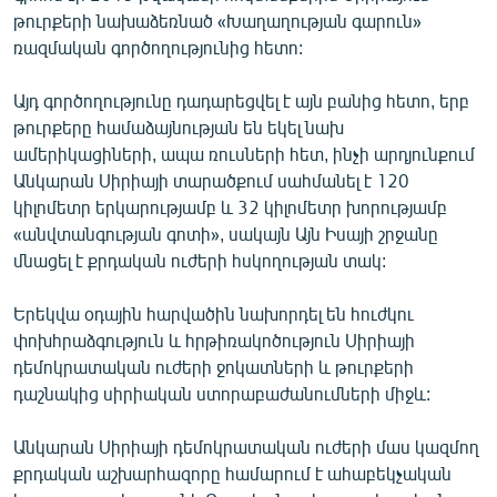
English
թուրքերի նախաձեռնած «Խաղաղության գարուն»
ռազմական գործողությունից հետո:
Русский
Այդ գործողությունը դադարեցվել է այն բանից հետո, երբ
ՀԵՏԵՎԵՔ ՄԵԶ
թուրքերը համաձայնության են եկել նախ
ամերիկացիների, ապա ռուսների հետ, ինչի արդյունքում
Անկարան Սիրիայի տարածքում սահմանել է 120
կիլոմետր երկարությամբ և 32 կիլոմետր խորությամբ
«անվտանգության գոտի», սակայն Այն Իսայի շրջանը
մնացել է քրդական ուժերի հսկողության տակ:
«Ազատության» բոլոր կայքերը
Երեկվա օդային հարվածին նախորդել են հուժկու
փոխհրաձգություն և հրթիռակոծություն Սիրիայի
դեմոկրատական ուժերի ջոկատների և թուրքերի
դաշնակից սիրիական ստորաբաժանումների միջև:
Անկարան Սիրիայի դեմոկրատական ուժերի մաս կազմող
քրդական աշխարհազորը համարում է ահաբեկչական