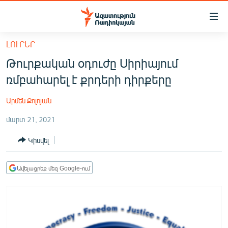
Մատչելիության
հղումներ
Անցնել
ԼՈՒՐԵՐ
հիմնական
ԱԶԱՏՈՒԹՅՈՒՆ TV
Թուրքական օդուժը Սիրիայում
բովանդակությանը
ՀԱՅԱՍՏԱՆ
Անցնել
ռմբահարել է քրդերի դիրքերը
հիմնական
ՔԱՂԱՔԱԿԱՆ
մենյուին
Արմեն Քոլոյան
ԸՆՏՐՈՒԹՅՈՒՆՆԵՐ 2026
Որոնում
մարտ 21, 2021
ԻՐԱՎՈՒՆՔ
Կիսվել
ՀԱՍԱՐԱԿՈՒԹՅՈՒՆ
ՏՆՏԵՍՈՒԹՅՈՒՆ
Ավելացրեք մեզ Google-ում
ՂԱՐԱԲԱՂ
ՊԱՏԵՐԱԶՄԻ 6 ՇԱԲԱԹՆԵՐԸ
ՏԱՐԱԾԱՇՐՋԱՆ