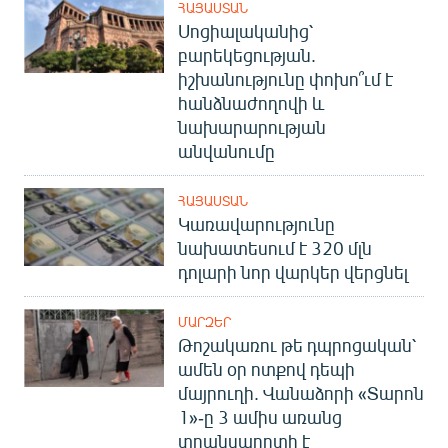
ՀԱՅԱՍՏԱՆ
Սոցիալականից՝
բարեկեցության.
իշխանությունը փոխո՞ւմ է
հանձնաժողովի և
նախարարության
անվանումը
ՀԱՅԱՍՏԱՆ
Կառավարությունը
նախատեսում է 320 մլն
դոլարի նոր վարկեր վերցնել
ՄԱՐԶԵՐ
Թոշակառու թե դպրոցական՝
ամեն օր ոտքով դեպի
մայրուղի. Վանաձորի «Տարոն
1»-ը 3 ամիս առանց
տրանսպորտի է