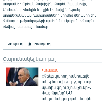
անդամներ Օրհան Բախիշլին, Բաբեկ Հասանովը,
English
Մուհամեդ Իմանլին և Էլչին Իսմաիլլին։ Նրանք
Русский
ադրբեջանական դատարանների կողմից մեղավոր էին
ճանաչվել թմրանյութերի պահման և կարանտինային
ՀԵՏԵՎԵՔ ՄԵԶ
ռեժիմը խախտելու համար։
Կիսվել
Հետևեք մեզ
Շարունակել կարդալ
«Ազատության» բոլոր կայքերը
ՀԱՅԱՍՏԱՆ
«Չենք կարող հանրաքվե
անել հարցի շուրջ, որն այս
պահին գոյություն չունի»․
Փաշինյանը՝ ԵՄ
անդամակցության մասին