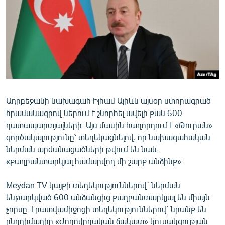
ՄԻՋԱԶԳԱՅԻՆ
ՄՇԱԿՈՒՅԹ
ՍՊՈՐՏ
ՄԵԿՆԱԲԱՆՈՒԹՅՈՒՆ
ՏՏ ԵՒ ԻՆՏԵՐՆԵՏ
ԿՈՐՈՆԱՎԻՐՈՒՍ
Ադրբեջանի նախագահ Իլհամ Ալիևն այսօր ստորագրած
հրամանագրով ներում է շնորհել ավելի քան 600
ԱՐԽԻՎ
դատապարտյալների։ Այս մասին հաղորդում է «Թուրան»
ՏԵՍԱՆՅՈՒԹԵՐ
գործակալությունը՝ տեղեկացնելով, որ նախագահական
ներման արժանացածների թվում են նաև
ԲԱՆԱՎԵՃ
«քաղբանտարկյալ համարվող մի շարք անձինք»։
ՁԳՏԵԼՈՎ ԼԱՎԱԳՈՒՅՆԻՆ
Meydan TV կայքի տեղեկություններով` ներման
ՓՈԴՔԱՍԹ
ենթարկված 600 անձանցից քաղբանտարկյալ են միայն
չորսը։ Լրատվամիջոցի տեղեկություններով` նրանք են
Հայերեն
ընդդիմադիր «Ժողովրդական ճակատ» կուսակցության