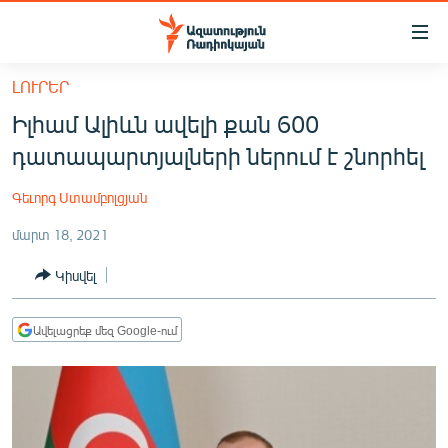
Մատչելիության
հղումներ
Անցնել
ԼՈՒՐԵՐ
հիմնական
ԱԶԱՏՈՒԹՅՈՒՆ TV
Իլհամ Ալիևն ավելի քան 600
բովանդակությանը
ՀԱՅԱՍՏԱՆ
Անցնել
դատապարտյալների ներում է շնորհել
հիմնական
ՔԱՂԱՔԱԿԱՆ
մենյուին
Գեւորգ Ստամբոլցյան
ԸՆՏՐՈՒԹՅՈՒՆՆԵՐ 2026
Որոնում
մարտ 18, 2021
ԻՐԱՎՈՒՆՔ
Կիսվել
ՀԱՍԱՐԱԿՈՒԹՅՈՒՆ
ՏՆՏԵՍՈՒԹՅՈՒՆ
Ավելացրեք մեզ Google-ում
ՂԱՐԱԲԱՂ
ՊԱՏԵՐԱԶՄԻ 6 ՇԱԲԱԹՆԵՐԸ
ՏԱՐԱԾԱՇՐՋԱՆ