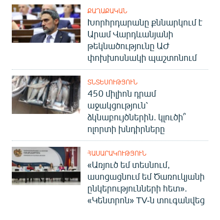
ՔԱՂԱՔԱԿԱՆ
Խորհրդարանը քննարկում է
Արամ Վարդևանյանի
թեկնածությունը ԱԺ
փոխխոսնակի պաշտոնում
ՏՆՏԵՍՈՒԹՅՈՒՆ
450 միլիոն դրամ
աջակցություն՝
ձկնաբույծներին. կլուծի՞
ոլորտի խնդիրները
ՀԱՍԱՐԱԿՈՒԹՅՈՒՆ
«Առյուծ եմ տեսնում,
ասոցացնում եմ Ծառուկյանի
ընկերությունների հետ».
«Կենտրոն» TV-ն տուգանվեց