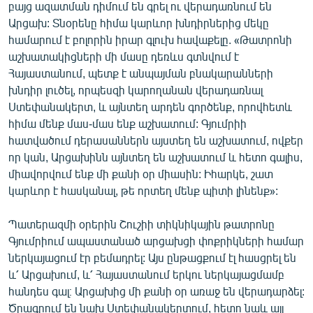
բայց ազատման դիմում են գրել ու վերադառնում են
Արցախ: Տնօրենը հիմա կարևոր խնդիրներից մեկը
համարում է բոլորին իրար գլուխ հավաքելը. «Թատրոնի
աշխատակիցների մի մասը դեռևս գտնվում է
Հայաստանում, պետք է անպայման բնակարանների
խնդիր լուծել, որպեսզի կարողանան վերադառնալ
Ստեփանակերտ, և այնտեղ արդեն գործենք, որովհետև
հիմա մենք մաս-մաս ենք աշխատում: Գյումրիի
հատվածում դերասաններն այստեղ են աշխատում, ովքեր
որ կան, Արցախինն այնտեղ են աշխատում և հետո գալիս,
միավորվում ենք մի քանի օր միասին: Իհարկե, շատ
կարևոր է հասկանալ, թե որտեղ մենք պիտի լինենք»:
Պատերազմի օրերին Շուշիի տիկնիկային թատրոնը
Գյումրիում ապաստանած արցախցի փոքրիկների համար
ներկայացում էր բեմադրել: Այս ընթացքում էլ հասցրել են
և՛ Արցախում, և՛ Հայաստանում երկու ներկայացմամբ
հանդես գալ։ Արցախից մի քանի օր առաջ են վերադարձել:
Ծրագրում են նախ Ստեփանակերտում, հետո նաև այլ