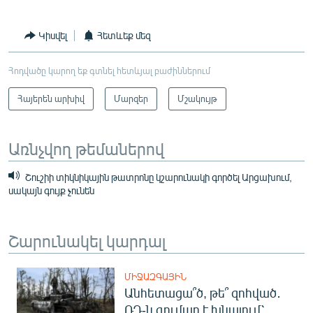
Կիսվել
Հետևեք մեզ
Հոդվածը կարող եք գտնել հետևյալ բաժիններում
Հայերեն արխիվ
Մարզեր
Մշակույթ
Առնչվող թեմաներով
Շուշիի տիկնիկային թատրոնը կշարունակի գործել Արցախում,
սակայն գույք չունեն
Շարունակել կարդալ
ՄԻՋԱԶԳԱՅԻՆ
Անհետացա՞ծ, թե՞ զոհված․
ՌԴ-ն գումար է խնայում՝