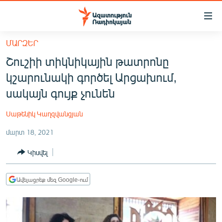
Մատչելիության
հղումներ
Անցնել
ՄԱՐԶԵՐ
հիմնական
ԱԶԱՏՈՒԹՅՈՒՆ TV
Շուշիի տիկնիկային թատրոնը
բովանդակությանը
ՀԱՅԱՍՏԱՆ
Անցնել
կշարունակի գործել Արցախում,
հիմնական
ՔԱՂԱՔԱԿԱՆ
սակայն գույք չունեն
մենյուին
ԸՆՏՐՈՒԹՅՈՒՆՆԵՐ 2026
Որոնում
Սաթենիկ Կաղզվանցյան
ԻՐԱՎՈՒՆՔ
մարտ 18, 2021
ՀԱՍԱՐԱԿՈՒԹՅՈՒՆ
Կիսվել
ՏՆՏԵՍՈՒԹՅՈՒՆ
ՂԱՐԱԲԱՂ
Ավելացրեք մեզ Google-ում
ՊԱՏԵՐԱԶՄԻ 6 ՇԱԲԱԹՆԵՐԸ
ՏԱՐԱԾԱՇՐՋԱՆ