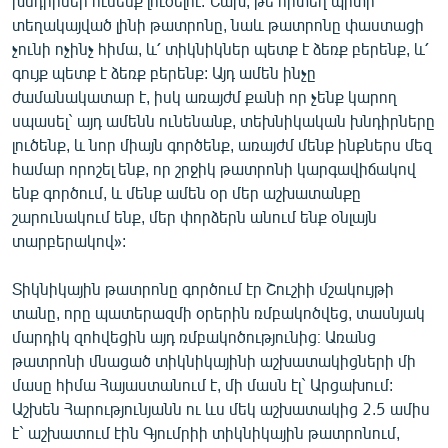
խնդիրներ ունենք լուծելու: Նախ, թե որտեղ պիտի
English
տեղակայված լինի թատրոնը, նաև թատրոնը փաստացի
չունի ոչինչ հիմա, և՛ տիկնիկներ պետք է ձեռք բերենք, և՛
Русский
գույք պետք է ձեռք բերենք: Այդ ամեն ինչը
ժամանակատար է, իսկ առայժմ քանի որ չենք կարող
ՀԵՏԵՎԵՔ ՄԵԶ
սպասել` այդ ամենն ունենանք, տեխնիկական խնդիրները
լուծենք, և նոր միայն գործենք, առայժմ մենք ինքներս մեզ
համար որոշել ենք, որ շրջիկ թատրոնի կարգավիճակով
ենք գործում, և մենք ամեն օր մեր աշխատանքը
շարունակում ենք, մեր փորձերն անում ենք օնլայն
տարբերակով»:
«Ազատության» բոլոր կայքերը
Տիկնիկային թատրոնը գործում էր Շուշիի մշակույթի
տանը, որը պատերազմի օրերին ռմբակոծվեց, տասնյակ
մարդիկ զոհվեցին այդ ռմբակոծությունից։ Առանց
թատրոնի մնացած տիկնիկայինի աշխատակիցների մի
մասը հիմա Հայաստանում է, մի մասն էլ` Արցախում:
Աշխեն Հարությունյանն ու ևս մեկ աշխատակից 2.5 ամիս
է` աշխատում էին Գյումրիի տիկնիկային թատրոնում,