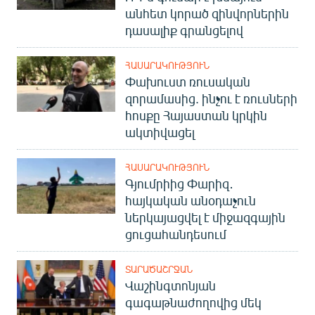
անհետ կորած զինվորներին
դասալիք գրանցելով
ՀԱՍԱՐԱԿՈՒԹՅՈՒՆ
Փախուստ ռուսական
զորամասից. ինչու է ռուսների
հոսքը Հայաստան կրկին
ակտիվացել
ՀԱՍԱՐԱԿՈՒԹՅՈՒՆ
Գյումրիից Փարիզ․
հայկական անօդաչուն
ներկայացվել է միջազգային
ցուցահանդեսում
ՏԱՐԱԾԱՇՐՋԱՆ
Վաշինգտոնյան
գագաթնաժողովից մեկ