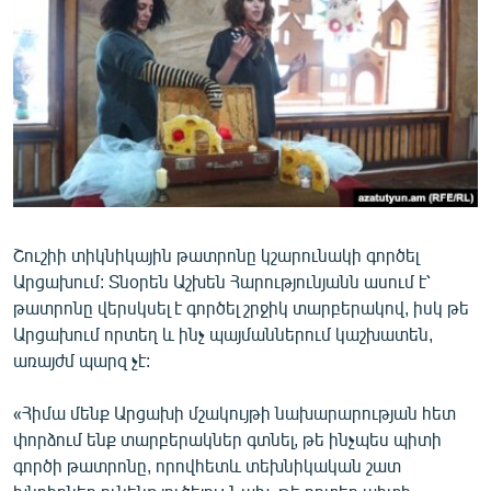
ՄԻՋԱԶԳԱՅԻՆ
ՄՇԱԿՈՒՅԹ
ՍՊՈՐՏ
ՄԵԿՆԱԲԱՆՈՒԹՅՈՒՆ
ՏՏ ԵՒ ԻՆՏԵՐՆԵՏ
ԿՈՐՈՆԱՎԻՐՈՒՍ
Շուշիի տիկնիկային թատրոնը կշարունակի գործել
ԱՐԽԻՎ
Արցախում: Տնօրեն Աշխեն Հարությունյանն ասում է՝
ՏԵՍԱՆՅՈՒԹԵՐ
թատրոնը վերսկսել է գործել շրջիկ տարբերակով, իսկ թե
Արցախում որտեղ և ինչ պայմաններում կաշխատեն,
ԲԱՆԱՎԵՃ
առայժմ պարզ չէ:
ՁԳՏԵԼՈՎ ԼԱՎԱԳՈՒՅՆԻՆ
«Հիմա մենք Արցախի մշակույթի նախարարության հետ
ՓՈԴՔԱՍԹ
փորձում ենք տարբերակներ գտնել, թե ինչպես պիտի
գործի թատրոնը, որովհետև տեխնիկական շատ
Հայերեն