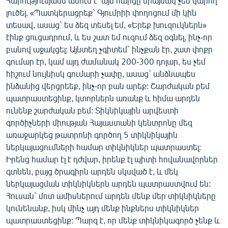
Հարությունյանն ասում է՝ այս հարցը միայնակ չեն կարող
լուծել. «Պատկերացրեք` Գյումրիի փողոցում մի կին
տեսավ, ասաց` ես ձեզ տեսել եմ, «Երեք խուզուկներն»
էինք ցուցադրում, և ես շատ եմ ուզում ձեզ օգնել, ինչ-որ
բանով աջակցել: Այնտեղ չգիտեմ` ինչքան էր, շատ փոքր
գումար էր, կամ այդ ժամանակ 200-300 դոլար, ես չեմ
հիշում նույնիսկ գումարի չափը, ասաց` անձնապես
ինձանից վերցրեեք, ինչ-որ բան արեք: Շարժական բեմ
պատրաստեցինք, կտորներն առանք և հիմա արդեն
ունենք շարժական բեմ: Տիկնիկային արվեստի
գործիչների միության Հայաստանի կենտրոնը մեզ
առաջարկեց թատրոնի գործող 5 տիկնիկային
ներկայացումների համար տիկնիկներ պատրաստել:
Իրենց համար էլ է դժվար, իրենք էլ պիտի հովանավորներ
գտնեն, բայց ծրագիրն արդեն սկսված է, և մեկ
ներկայացման տիկնիկներն արդեն պատրաստվում են:
Հուսան` մոտ ամիսներում արդեն մենք մեր տիկնիկները
կունենանք, իսկ մինչ այդ մենք ինքներս տիկնիկներ
պատրաստեցինք: Պարզ է, որ մենք տիկնիկագործ չենք և