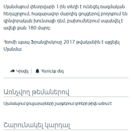
English
Մյանմայում փետրվարի 1-ին տեղի է ունեցել ռազմական
հեղաշրջում, հազարավոր մարդիկ ցույցերով բողոքում են
Русский
զինվորական խունտայի դեմ, բախումներում սպանվել է
ավելի քան 180 մարդ:
ՀԵՏԵՎԵՔ ՄԵԶ
Հռոմի պապ Ֆրանցիսկոսը 2017 թվականին է այցելել
Մյանմա:
Կիսվել
Հետևեք մեզ
«Ազատության» բոլոր կայքերը
Առնչվող թեմաներով
Մյանմայում ցուցարարների շարքերում զոհերի թիվն աճում է
Շարունակել կարդալ