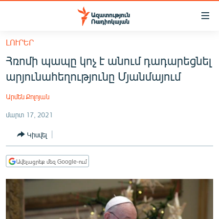
Մատչելիության
հղումներ
Անցնել
ԼՈՒՐԵՐ
հիմնական
ԱԶԱՏՈՒԹՅՈՒՆ TV
Հռոմի պապը կոչ է անում դադարեցնել
բովանդակությանը
ՀԱՅԱՍՏԱՆ
Անցնել
արյունահեղությունը Մյանմայում
հիմնական
ՔԱՂԱՔԱԿԱՆ
մենյուին
Արմեն Քոլոյան
ԸՆՏՐՈՒԹՅՈՒՆՆԵՐ 2026
Որոնում
մարտ 17, 2021
ԻՐԱՎՈՒՆՔ
Կիսվել
ՀԱՍԱՐԱԿՈՒԹՅՈՒՆ
ՏՆՏԵՍՈՒԹՅՈՒՆ
Ավելացրեք մեզ Google-ում
ՂԱՐԱԲԱՂ
ՊԱՏԵՐԱԶՄԻ 6 ՇԱԲԱԹՆԵՐԸ
ՏԱՐԱԾԱՇՐՋԱՆ