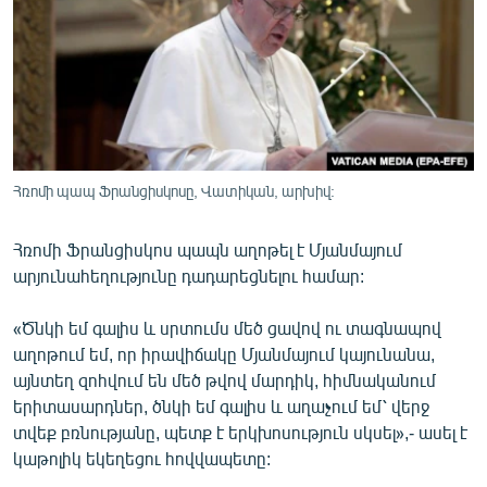
ՄԻՋԱԶԳԱՅԻՆ
ՄՇԱԿՈՒՅԹ
ՍՊՈՐՏ
ՄԵԿՆԱԲԱՆՈՒԹՅՈՒՆ
ՏՏ ԵՒ ԻՆՏԵՐՆԵՏ
Հռոմի պապ Ֆրանցիսկոսը, Վատիկան, արխիվ:
ԿՈՐՈՆԱՎԻՐՈՒՍ
Հռոմի Ֆրանցիսկոս պապն աղոթել է Մյանմայում
ԱՐԽԻՎ
արյունահեղությունը դադարեցնելու համար:
ՏԵՍԱՆՅՈՒԹԵՐ
«Ծնկի եմ գալիս և սրտումս մեծ ցավով ու տագնապով
ԲԱՆԱՎԵՃ
աղոթում եմ, որ իրավիճակը Մյանմայում կայունանա,
ՁԳՏԵԼՈՎ ԼԱՎԱԳՈՒՅՆԻՆ
այնտեղ զոհվում են մեծ թվով մարդիկ, հիմնականում
երիտասարդներ, ծնկի եմ գալիս և աղաչում եմ՝ վերջ
ՓՈԴՔԱՍԹ
տվեք բռնությանը, պետք է երկխոսություն սկսել»,- ասել է
կաթոլիկ եկեղեցու հովվապետը:
Հայերեն