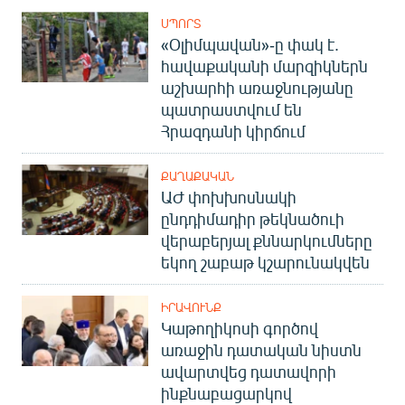
ՍՊՈՐՏ
«Օլիմպավան»-ը փակ է.
հավաքականի մարզիկներն
աշխարհի առաջնությանը
պատրաստվում են
Հրազդանի կիրճում
ՔԱՂԱՔԱԿԱՆ
ԱԺ փոխխոսնակի
ընդդիմադիր թեկնածուի
վերաբերյալ քննարկումները
եկող շաբաթ կշարունակվեն
ԻՐԱՎՈՒՆՔ
Կաթողիկոսի գործով
առաջին դատական նիստն
ավարտվեց դատավորի
ինքնաբացարկով