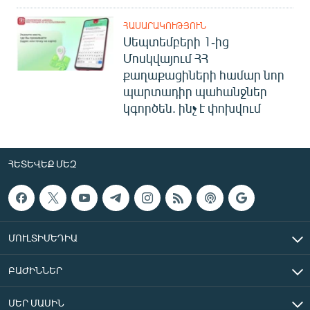
ՀԱՍԱՐԱԿՈՒԹՅՈՒՆ
Սեպտեմբերի 1-ից
Մոսկվայում ՀՀ
քաղաքացիների համար նոր
պարտադիր պահանջներ
կգործեն. ինչ է փոխվում
ՀԵՏԵՎԵՔ ՄԵԶ
ՄՈՒԼՏԻՄԵԴԻԱ
ԲԱԺԻՆՆԵՐ
ՄԵՐ ՄԱՍԻՆ