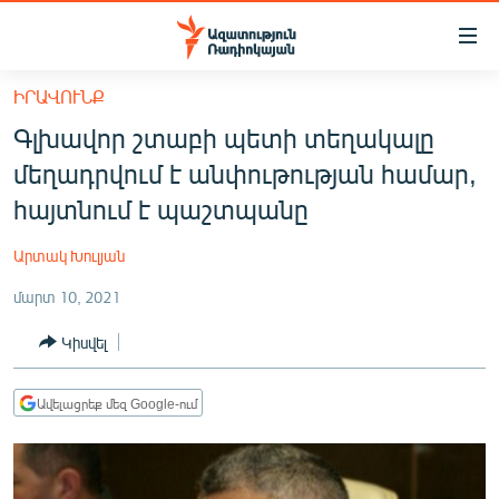
Մատչելիության
հղումներ
Անցնել
ԻՐԱՎՈՒՆՔ
հիմնական
ԱԶԱՏՈՒԹՅՈՒՆ TV
Գլխավոր շտաբի պետի տեղակալը
բովանդակությանը
ՀԱՅԱՍՏԱՆ
Անցնել
մեղադրվում է անփութության համար,
հիմնական
ՔԱՂԱՔԱԿԱՆ
հայտնում է պաշտպանը
մենյուին
ԸՆՏՐՈՒԹՅՈՒՆՆԵՐ 2026
Որոնում
Արտակ Խուլյան
ԻՐԱՎՈՒՆՔ
մարտ 10, 2021
ՀԱՍԱՐԱԿՈՒԹՅՈՒՆ
Կիսվել
ՏՆՏԵՍՈՒԹՅՈՒՆ
ՂԱՐԱԲԱՂ
Ավելացրեք մեզ Google-ում
ՊԱՏԵՐԱԶՄԻ 6 ՇԱԲԱԹՆԵՐԸ
ՏԱՐԱԾԱՇՐՋԱՆ