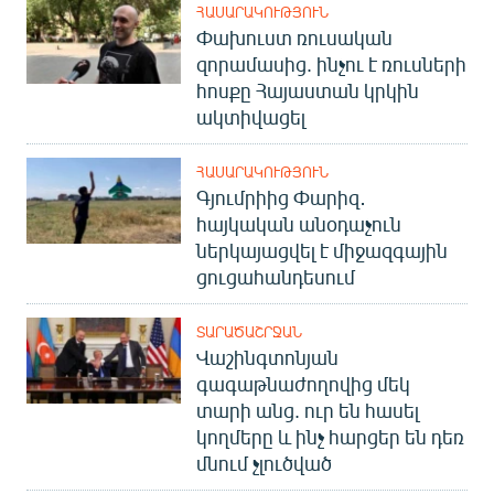
ՀԱՍԱՐԱԿՈՒԹՅՈՒՆ
Փախուստ ռուսական
զորամասից. ինչու է ռուսների
հոսքը Հայաստան կրկին
ակտիվացել
ՀԱՍԱՐԱԿՈՒԹՅՈՒՆ
Գյումրիից Փարիզ․
հայկական անօդաչուն
ներկայացվել է միջազգային
ցուցահանդեսում
ՏԱՐԱԾԱՇՐՋԱՆ
Վաշինգտոնյան
գագաթնաժողովից մեկ
տարի անց. ուր են հասել
կողմերը և ինչ հարցեր են դեռ
մնում չլուծված