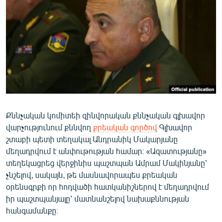
ՄԻՋԱԶԳԱՅԻՆ
ՄՇԱԿՈՒՅԹ
ՍՊՈՐՏ
ՄԵԿՆԱԲԱՆՈՒԹՅՈՒՆ
ՏՏ ԵՒ ԻՆՏԵՐՆԵՏ
ԿՈՐՈՆԱՎԻՐՈՒՍ
Քննչական կոմիտեի զինվորական քննչական գլխավոր
ԱՐԽԻՎ
վարչությունում քննվող
քրեական գործով
Գլխավոր
ՏԵՍԱՆՅՈՒԹԵՐ
շտաբի պետի տեղակալ Անդրանիկ Մակարյանը
մեղադրվում է անփութության համար։ «Ազատությանը»
ԲԱՆԱՎԵՃ
տեղեկացրեց վերջինիս պաշտպան Ամրամ Մակինյանը՝
ՁԳՏԵԼՈՎ ԼԱՎԱԳՈՒՅՆԻՆ
չնշելով, սակայն, թե մասնավորապես քրեական
օրենսգրքի որ հոդվածի հատկանիշներով է մեղադրվում
ՓՈԴՔԱՍԹ
իր պաշտպանյալը՝ մատնանշելով նախաքննության
հանգամանքը։
Հայերեն