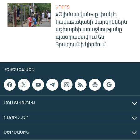
ՍՊՈՐՏ
«Օլիմպավան»-ը փակ է.
հավաքականի մարզիկներն
աշխարհի առաջնությանը
պատրաստվում են
Հրազդանի կիրճում
ՀԵՏԵՎԵՔ ՄԵԶ
ՄՈՒԼՏԻՄԵԴԻԱ
ԲԱԺԻՆՆԵՐ
ՄԵՐ ՄԱՍԻՆ