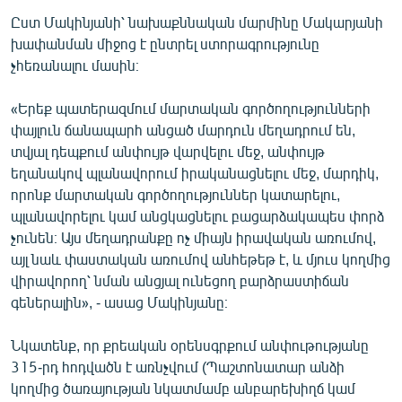
English
Ըստ Մակինյանի՝ նախաքննական մարմինը Մակարյանի
խափանման միջոց է ընտրել ստորագրությունը
Русский
չհեռանալու մասին։
ՀԵՏԵՎԵՔ ՄԵԶ
«Երեք պատերազմում մարտական գործողությունների
փայլուն ճանապարհ անցած մարդուն մեղադրում են,
տվյալ դեպքում անփույթ վարվելու մեջ, անփույթ
եղանակով պլանավորում իրականացնելու մեջ, մարդիկ,
որոնք մարտական գործողություններ կատարելու,
պլանավորելու կամ անցկացնելու բացարձակապես փորձ
«Ազատության» բոլոր կայքերը
չունեն։ Այս մեղադրանքը ոչ միայն իրավական առումով,
այլ նաև փաստական առումով անհեթեթ է, և մյուս կողմից
վիրավորող՝ նման անցյալ ունեցող բարձրաստիճան
գեներալին», - ասաց Մակինյանը։
Նկատենք, որ քրեական օրենսգրքում անփութությանը
315-րդ հոդվածն է առնչվում (Պաշտոնատար անձի
կողմից ծառայության նկատմամբ անբարեխիղճ կամ