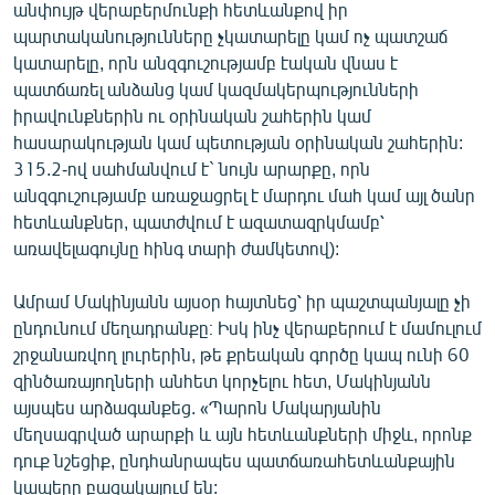
անփույթ վերաբերմունքի հետևանքով իր
պարտականությունները չկատարելը կամ ոչ պատշաճ
կատարելը, որն անզգուշությամբ էական վնաս է
պատճառել անձանց կամ կազմակերպությունների
իրավունքներին ու օրինական շահերին կամ
հասարակության կամ պետության օրինական շահերին:
315.2-ով սահմանվում է` նույն արարքը, որն
անզգուշությամբ առաջացրել է մարդու մահ կամ այլ ծանր
հետևանքներ, պատժվում է ազատազրկմամբ՝
առավելագույնը հինգ տարի ժամկետով):
Ամրամ Մակինյանն այսօր հայտնեց՝ իր պաշտպանյալը չի
ընդունում մեղադրանքը։ Իսկ ինչ վերաբերում է մամուլում
շրջանառվող լուրերին, թե քրեական գործը կապ ունի 60
զինծառայողների անհետ կորչելու հետ, Մակինյանն
այսպես արձագանքեց. «Պարոն Մակարյանին
մեղսագրված արարքի և այն հետևանքների միջև, որոնք
դուք նշեցիք, ընդհանրապես պատճառահետևանքային
կապերը բացակայում են: