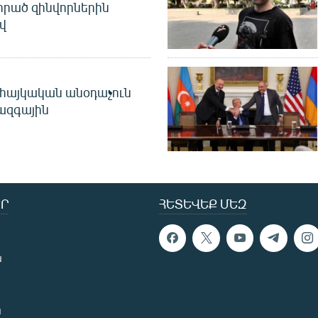
որած զինվորներին
վ
 հայկական անօդաչուն
ջազգային
Ր
ՀԵՏԵՎԵՔ ՄԵԶ
ն
ն