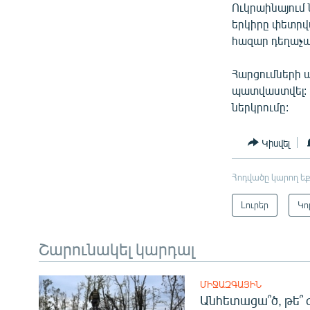
Ուկրաինայում 
երկիրը փետրվ
հազար դեղաչ
Հարցումների ա
պատվաստվել: 
ներկրումը:
Կիսվել
Հոդվածը կարող եք
Լուրեր
Կո
Շարունակել կարդալ
ՄԻՋԱԶԳԱՅԻՆ
Անհետացա՞ծ, թե՞ 