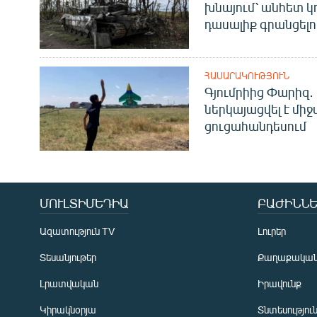
խնայում՝ անհետ կ
դասալիք գրանցելո
ՀԱՍԱՐԱԿՈՒԹՅՈՒՆ
Գյումրիից Փարիզ․
ներկայացվել է մի
ցուցահանդեսում
ՄՈՒԼՏԻՄԵԴԻԱ
ԲԱԺԻՆՆԵ
Ազատություն TV
Լուրեր
Տեսանյութեր
Քաղաքակա
Լրատվական
Իրավունք
Կիրակնօրյա
Տնտեսությու