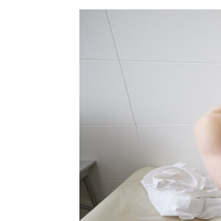
ՄԻՋԱԶԳԱՅԻՆ
ՄՇԱԿՈՒՅԹ
ՍՊՈՐՏ
ՄԵԿՆԱԲԱՆՈՒԹՅՈՒՆ
ՏՏ ԵՒ ԻՆՏԵՐՆԵՏ
ԿՈՐՈՆԱՎԻՐՈՒՍ
ԱՐԽԻՎ
ՏԵՍԱՆՅՈՒԹԵՐ
ԲԱՆԱՎԵՃ
ՁԳՏԵԼՈՎ ԼԱՎԱԳՈՒՅՆԻՆ
ՓՈԴՔԱՍԹ