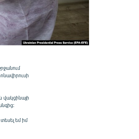
շրջանում
րոնավիրուսի
են վակցինայի
նգից:
 տեսել եմ իմ