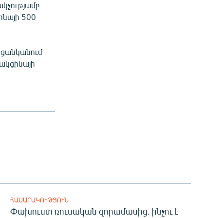
ակչությամբ
ինայի 500
ի ցանկանում
վակցինայի
ՀԱՍԱՐԱԿՈՒԹՅՈՒՆ
Փախուստ ռուսական զորամասից. ինչու է