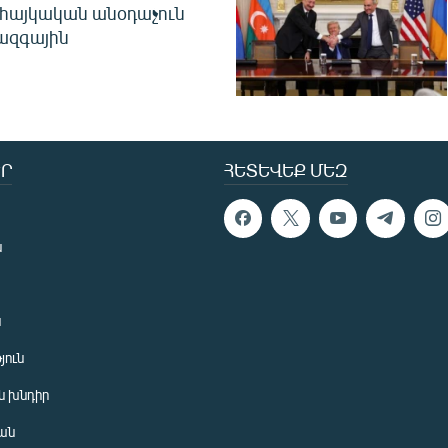
 հայկական անօդաչուն
ջազգային
Ր
ՀԵՏԵՎԵՔ ՄԵԶ
ն
ն
յուն
 խնդիր
ան