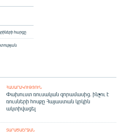
երիների հարցը
րտության
ՀԱՍԱՐԱԿՈՒԹՅՈՒՆ
Փախուստ ռուսական զորամասից. ինչու է
ռուսների հոսքը Հայաստան կրկին
ակտիվացել
ՏԱՐԱԾԱՇՐՋԱՆ