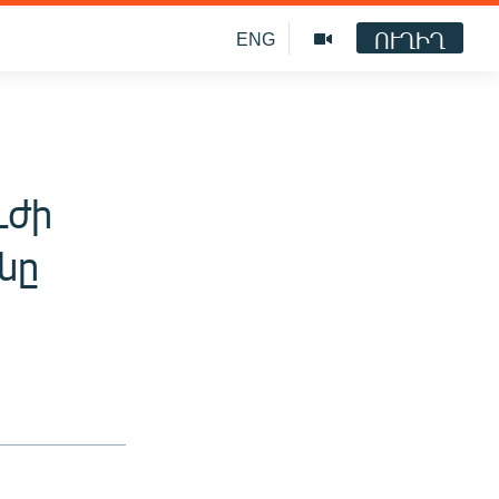
ՈՒՂԻՂ
ENG
ւժի
նը