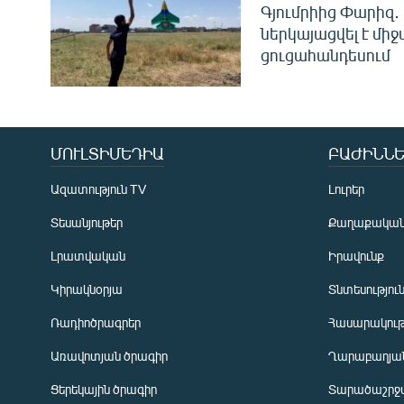
Գյումրիից Փարիզ․
ներկայացվել է մի
ցուցահանդեսում
ՄՈՒԼՏԻՄԵԴԻԱ
ԲԱԺԻՆՆԵ
Ազատություն TV
Լուրեր
Տեսանյութեր
Քաղաքակա
Լրատվական
Իրավունք
Կիրակնօրյա
Տնտեսությու
Ռադիոծրագրեր
Հասարակութ
Առավոտյան ծրագիր
Ղարաբաղյան
Ցերեկային ծրագիր
Տարածաշրջ