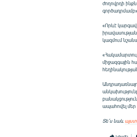
ժողովրդի ինքն
գործադրմամբ»
«Որևէ կարգավ
իրավասության
կազմում նշանա
«Հակամարտութ
միջազգային հ
հեղինակությա
Անդրադառնալո
անկախությունը
բանակցություն
ապահովել մեր
Տե՛ս նաև
այստ
Կիսվել