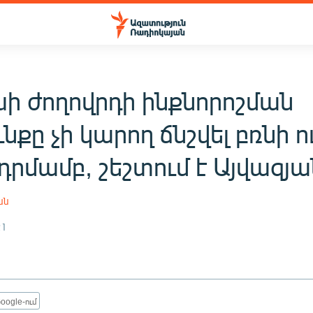
ի ժողովրդի ինքնորոշման
նքը չի կարող ճնշվել բռնի ո
րմամբ, շեշտում է Այվազյա
ան
21
oogle-ում