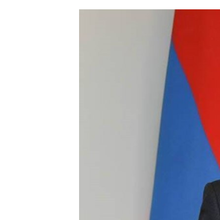
ՄԻՋԱԶԳԱՅԻՆ
ՄՇԱԿՈՒՅԹ
ՍՊՈՐՏ
ՄԵԿՆԱԲԱՆՈՒԹՅՈՒՆ
ՏՏ ԵՒ ԻՆՏԵՐՆԵՏ
ԿՈՐՈՆԱՎԻՐՈՒՍ
ԱՐԽԻՎ
ՏԵՍԱՆՅՈՒԹԵՐ
ԲԱՆԱՎԵՃ
ՁԳՏԵԼՈՎ ԼԱՎԱԳՈՒՅՆԻՆ
ՓՈԴՔԱՍԹ