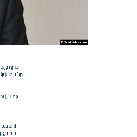
այց դրա
Այվազյանը
վ, և որ
արաբաղի
Արցախի