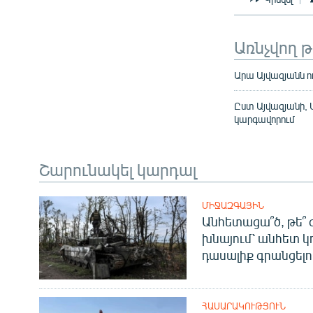
Առնչվող 
Արա Այվազյանն ո
Ըստ Այվազյանի, 
կարգավորում
Շարունակել կարդալ
ՄԻՋԱԶԳԱՅԻՆ
Անհետացա՞ծ, թե՞ 
խնայում՝ անհետ կ
դասալիք գրանցելո
ՀԱՍԱՐԱԿՈՒԹՅՈՒՆ