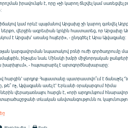
որոշման իրավունքն է, որը «չի կարող ճնշվել կամ սառեցվել բ
։
իճակով կամ որևէ պայմանով Արցախը չի կարող գտնվել Ադր
 ներքո, վերջին ագրեսիան կրկին հաստատեց, որ Արցախը Ա
կում է Արցախ՝ առանց հայերի», - ընդգծել է Արա Այվազյանը։
յան կարգավորման նպատակով բռնի ուժի գործադրումը մ
ամայնքին, ինչպես նաև Մինսկի խմբի միջնորդական ջանքերի
ն խարխլում», - հայտարարել է արտգործնախարարը։
վ հարցին՝ արդյոք Հայաստանը պատրաստվո՞ւմ է ճանաչել 
, թե՞ ոչ, Այվազյանն ասել է՝ Երևանի օրակարգում հիմա
ներին վերադառնալու հարցն է, «որի արդյունքում հնարավոր
 տարածաշրջանի տևական անվտանգությունն ու կայունությո
եղ
Հետևեք մեզ
Տպել