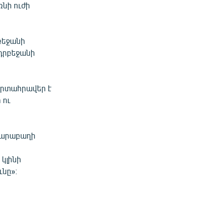
ռնի ուժի
բեջանի
դրբեջանի
արտահրավեր է
 ու
Ղարաբաղի
 կլինի
ւնը»։