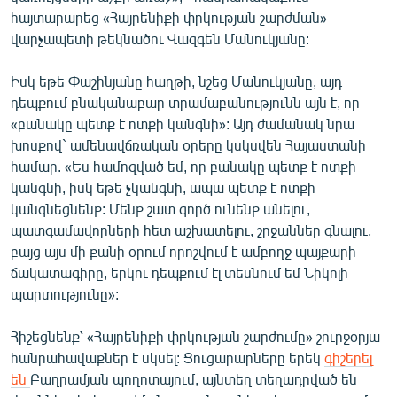
English
հայտարարեց «Հայրենիքի փրկության շարժման»
վարչապետի թեկնածու Վազգեն Մանուկյանը:
Русский
Իսկ եթե Փաշինյանը հաղթի, նշեց Մանուկյանը, այդ
ՀԵՏԵՎԵՔ ՄԵԶ
դեպքում բնականաբար տրամաբանությունն այն է, որ
«բանակը պետք է ոտքի կանգնի»: Այդ ժամանակ նրա
խոսքով` ամենավճռական օրերը կսկսվեն Հայաստանի
համար. «Ես համոզված եմ, որ բանակը պետք է ոտքի
կանգնի, իսկ եթե չկանգնի, ապա պետք է ոտքի
կանգնեցնենք: Մենք շատ գործ ունենք անելու,
«Ազատության» բոլոր կայքերը
պատգամավորների հետ աշխատելու, շրջաններ գնալու,
բայց այս մի քանի օրում որոշվում է ամբողջ պայքարի
ճակատագիրը, երկու դեպքում էլ տեսնում եմ Նիկոլի
պարտությունը»:
Հիշեցնենք՝ «Հայրենիքի փրկության շարժումը» շուրջօրյա
հանրահավաքներ է սկսել: Ցուցարարները երեկ
գիշերել
են
Բաղրամյան պողոտայում, այնտեղ տեղադրված են