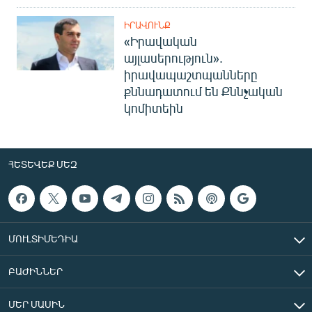
ԻՐԱՎՈՒՆՔ
«Իրավական
այլասերություն».
իրավապաշտպանները
քննադատում են Քննչական
կոմիտեին
ՀԵՏԵՎԵՔ ՄԵԶ
ՄՈՒԼՏԻՄԵԴԻԱ
ԲԱԺԻՆՆԵՐ
ՄԵՐ ՄԱՍԻՆ