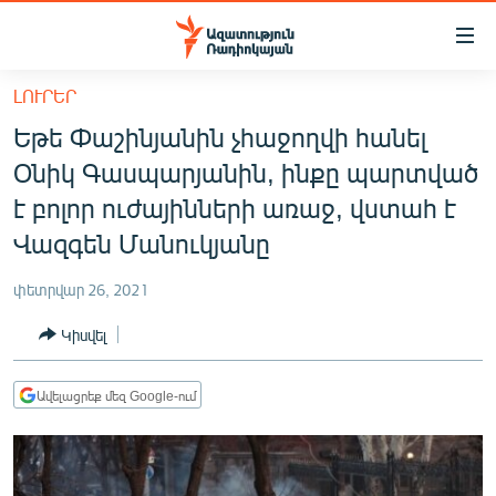
Մատչելիության
հղումներ
Անցնել
ԼՈՒՐԵՐ
հիմնական
ԱԶԱՏՈՒԹՅՈՒՆ TV
Եթե Փաշինյանին չհաջողվի հանել
բովանդակությանը
ՀԱՅԱՍՏԱՆ
Անցնել
Օնիկ Գասպարյանին, ինքը պարտված
հիմնական
ՔԱՂԱՔԱԿԱՆ
է բոլոր ուժայինների առաջ, վստահ է
մենյուին
ԸՆՏՐՈՒԹՅՈՒՆՆԵՐ 2026
Վազգեն Մանուկյանը
Որոնում
ԻՐԱՎՈՒՆՔ
փետրվար 26, 2021
ՀԱՍԱՐԱԿՈՒԹՅՈՒՆ
Կիսվել
ՏՆՏԵՍՈՒԹՅՈՒՆ
ՂԱՐԱԲԱՂ
Ավելացրեք մեզ Google-ում
ՊԱՏԵՐԱԶՄԻ 6 ՇԱԲԱԹՆԵՐԸ
ՏԱՐԱԾԱՇՐՋԱՆ