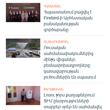
ՀԱՅԱՍՏԱՆ
Հայաստանում բացվել է
Firebird-ի Արհեստական
բանականության
գործարանը
ՏՆՏԵՍՈՒԹՅՈՒՆ
Ռուսական
սահմանափակումներից
մինչև վիզաներ․
բեռնափոխադրողները
կառավարության
լուծումներին են սպասում
ՔԱՂԱՔԱԿԱՆ
Լոռու չորս քաղաքներում
ՏԻՄ ընտրությունների
տարբեր օրեր են սահմանվել