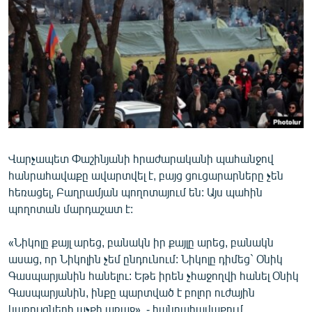
ՄԻՋԱԶԳԱՅԻՆ
ՄՇԱԿՈՒՅԹ
ՍՊՈՐՏ
ՄԵԿՆԱԲԱՆՈՒԹՅՈՒՆ
ՏՏ ԵՒ ԻՆՏԵՐՆԵՏ
ԿՈՐՈՆԱՎԻՐՈՒՍ
Վարչապետ Փաշինյանի հրաժարականի պահանջով
ԱՐԽԻՎ
հանրահավաքը ավարտվել է, բայց ցուցարարները չեն
ՏԵՍԱՆՅՈՒԹԵՐ
հեռացել, Բաղրամյան պողոտայում են: Այս պահին
պողոտան մարդաշատ է:
ԲԱՆԱՎԵՃ
ՁԳՏԵԼՈՎ ԼԱՎԱԳՈՒՅՆԻՆ
«Նիկոլը քայլ արեց, բանակն իր քայլը արեց, բանակն
ասաց, որ Նիկոլին չեմ ընդունում: Նիկոլը դիմեց` Օնիկ
ՓՈԴՔԱՍԹ
Գասպարյանին հանելու: Եթե իրեն չհաջողվի հանել Օնիկ
Գասպարյանին, ինքը պարտված է բոլոր ուժային
Հայերեն
կառույցների աչքի առաջ», - հանրահավաքում