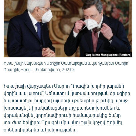
ՄԻՋԱԶԳԱՅԻՆ
ՄՇԱԿՈՒՅԹ
ՍՊՈՐՏ
ՄԵԿՆԱԲԱՆՈՒԹՅՈՒՆ
ՏՏ ԵՒ ԻՆՏԵՐՆԵՏ
ԿՈՐՈՆԱՎԻՐՈՒՍ
Իտալիայի նախագահ Սերջիո Մատարելլան և վարչապետ Մարիո
Դրագին, Հռոմ, 13 փետրվարի, 2021թ.
ԱՐԽԻՎ
ՏԵՍԱՆՅՈՒԹԵՐ
Իտալիայի վարչապետ Մարիո Դրագին խորհրդարանի
ԲԱՆԱՎԵՃ
վերին պալատում՝ Սենատում կառավարության ծրագիրը
հաստատելու հարցով այսօրվա քվեարկությունից առաջ
ՁԳՏԵԼՈՎ ԼԱՎԱԳՈՒՅՆԻՆ
խոստացել է իրականացնել լուրջ բարեփոխումներ և
ՓՈԴՔԱՍԹ
վերականգնել կորոնավիրուսի համավարակից ծանր
տուժած երկիրը: Դրագին միասնության կոչով է դիմել
օրենսդիրներին և հանրությանը:
Հայերեն