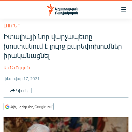
Մատչելիության
հղումներ
Անցնել
ԼՈՒՐԵՐ
հիմնական
ԱԶԱՏՈՒԹՅՈՒՆ TV
Իտալիայի նոր վարչապետը
բովանդակությանը
ՀԱՅԱՍՏԱՆ
Անցնել
խոստանում է լուրջ բարեփոխումներ
հիմնական
ՔԱՂԱՔԱԿԱՆ
իրականացնել
մենյուին
ԸՆՏՐՈՒԹՅՈՒՆՆԵՐ 2026
Որոնում
Արմեն Քոլոյան
ԻՐԱՎՈՒՆՔ
փետրվար 17, 2021
ՀԱՍԱՐԱԿՈՒԹՅՈՒՆ
Կիսվել
ՏՆՏԵՍՈՒԹՅՈՒՆ
ՂԱՐԱԲԱՂ
Ավելացրեք մեզ Google-ում
ՊԱՏԵՐԱԶՄԻ 6 ՇԱԲԱԹՆԵՐԸ
ՏԱՐԱԾԱՇՐՋԱՆ