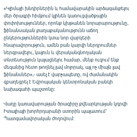
English
«Կլիմայի խնդիրներին և համավարակին արձագանքելու
մեր ծրագրի հիմքում կլինեն կառուցվածքային
Русский
փոփոխություններ, որոնք կխթանեն նորարարությունը,
ֆինանսական քաղաքականությունն աճող
ՀԵՏԵՎԵՔ ՄԵԶ
ընկերություններին կտա նոր վարկերի
հնարավորություն, ամեն բան կարվի ներդրումներ
ներգրավելու, կայուն և վերականգնողական
տնտեսություն կայացնելու համար, մենք ուզում ենք
մեզանից հետո թողնել լավ մոլորակ, այլ ոչ միայն լավ
ֆինանսներ»,- ասել է վարչապետը, ով ժամանակին
«Ազատության» բոլոր կայքերը
զբաղեցրել է Եվրոպական կենտրոնական բանկի
նախագահի պաշտոնը:
Վաղը կառավարության ծրագիրը քվեարկության կդրվի
Իտալիայի խորհրդարանի ստորին պալատում՝
Պատգամավորական ժողովում: