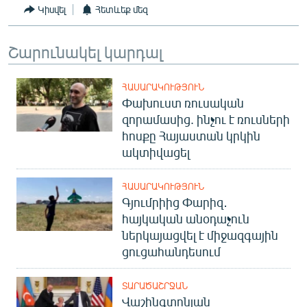
Կիսվել
Հետևեք մեզ
Շարունակել կարդալ
ՀԱՍԱՐԱԿՈՒԹՅՈՒՆ
Փախուստ ռուսական
զորամասից. ինչու է ռուսների
հոսքը Հայաստան կրկին
ակտիվացել
ՀԱՍԱՐԱԿՈՒԹՅՈՒՆ
Գյումրիից Փարիզ․
հայկական անօդաչուն
ներկայացվել է միջազգային
ցուցահանդեսում
ՏԱՐԱԾԱՇՐՋԱՆ
Վաշինգտոնյան