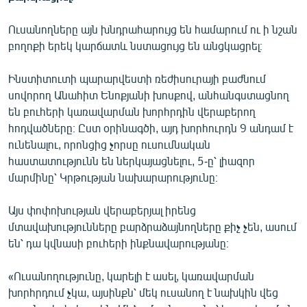
English
Ուսանողները այն խնդրահարույց են համարում ու ի նշան
Русский
բողոքի երեկ կարճատև նստացույց են անցկացրել։
ՀԵՏԵՎԵՔ ՄԵԶ
Ինստիտուտի պարարվեստի ռեժիսուրայի բաժնում
սովորող Անահիտ Ենոքյանի խոսքով, անհանգստացնող
են բուհերի կառավարման խորհրդին վերաբերող
հոդվածները։ Ըստ օրինագծի, այդ խորհուրդն 9 անդամ է
ունենալու, որոնցից չորսը ուսումնական
հաստատությունն են ներկայացնելու, 5-ը՝ լիազոր
«Ազատության» բոլոր կայքերը
մարմինը՝ Կրթության նախարարությունը։
Այս փոփոխության վերաբերյալ իրենց
մտավախությունները բարձրաձայնողները քիչ չեն, ասում
են՝ դա կվնասի բուհերի ինքնավարությանը։
«Ուսանողությունը, կարելի է ասել, կառավարման
խորհրդում չկա, այսինքն՝ մեկ ուսանող է նախկին վեց