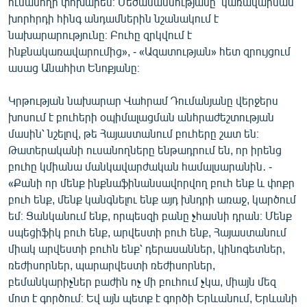
ուսանողի փոխարեն։ Մեծամասնությանը՝ կառավարման
խորհրդի հինգ անդամներին նշանակում է
նախարարությունը։ Բուհը զրկվում է
ինքնակառավարումից», - «Ազատության» հետ զրույցում
ասաց Անահիտ Ենոքյանը։
Կրթության նախարար Վահրամ Դումանյանը վերջերս
խոսում է բուհերի օպիմալացման անհրաժեշտության
մասին՝ նշելով, թե Հայաստանում բուհերը շատ են։
Թատերականի ուսանողները ենթադրում են, որ իրենց
բուհը կմիանա մանկավարժական համալսարանին․ -
«Քանի որ մենք ինքնաֆինանսավորվող բուհ ենք և փոքր
բուհ ենք, մենք կանգնելու ենք այդ խնդրի առաջ, կարծում
եմ։ Ցանկանում ենք, որպեսզի բանը չհասնի դրան։ Մենք
սպեցիֆիկ բուհ ենք, արվեստի բուհ ենք, Հայաստանում
միակ արվեստի բուհն ենք՝ դերասաններ, կինոգետներ,
ռեժիսորներ, պարարվեստի ռեժիսորներ,
բեմանկարիչներ բաժին ոչ մի բուհում չկա, միայն մեզ
մոտ է գործում։ Եվ այն պետք է գործի Երևանում, Երևանի