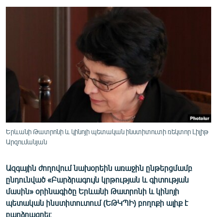
ՄԻՋԱԶԳԱՅԻՆ
ՄՇԱԿՈՒՅԹ
ՍՊՈՐՏ
ՄԵԿՆԱԲԱՆՈՒԹՅՈՒՆ
ՏՏ ԵՒ ԻՆՏԵՐՆԵՏ
ԿՈՐՈՆԱՎԻՐՈՒՍ
ԱՐԽԻՎ
ՏԵՍԱՆՅՈՒԹԵՐ
Երևանի Թատրոնի և կինոյի պետական ինստիտուտի ռեկտոր Լիլիթ
Արզումանյան
ԲԱՆԱՎԵՃ
ՁԳՏԵԼՈՎ ԼԱՎԱԳՈՒՅՆԻՆ
Ազգային ժողովում նախօրեին առաջին ընթերցմամբ
ընդունված «Բարձրագույն կրթության և գիտության
ՓՈԴՔԱՍԹ
մասին» օրինագիծը Երևանի Թատրոնի և կինոյի
պետական ինստիտուտում (ԵԹԿՊԻ) բողոքի ալիք է
Հայերեն
բարձրացրել։