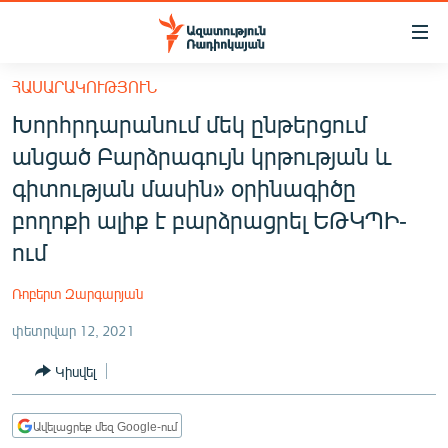
Մատչելիության
հղումներ
Անցնել
ՀԱՍԱՐԱԿՈՒԹՅՈՒՆ
հիմնական
ԱԶԱՏՈՒԹՅՈՒՆ TV
Խորհրդարանում մեկ ընթերցում
բովանդակությանը
ՀԱՅԱՍՏԱՆ
Անցնել
անցած Բարձրագույն կրթության և
հիմնական
ՔԱՂԱՔԱԿԱՆ
գիտության մասին» օրինագիծը
մենյուին
ԸՆՏՐՈՒԹՅՈՒՆՆԵՐ 2026
բողոքի ալիք է բարձրացրել ԵԹԿՊԻ-
Որոնում
ում
ԻՐԱՎՈՒՆՔ
ՀԱՍԱՐԱԿՈՒԹՅՈՒՆ
Ռոբերտ Զարգարյան
ՏՆՏԵՍՈՒԹՅՈՒՆ
փետրվար 12, 2021
ՂԱՐԱԲԱՂ
Կիսվել
ՊԱՏԵՐԱԶՄԻ 6 ՇԱԲԱԹՆԵՐԸ
ՏԱՐԱԾԱՇՐՋԱՆ
Ավելացրեք մեզ Google-ում