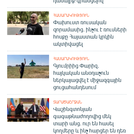
դասալիք գրանցելով
ՀԱՍԱՐԱԿՈՒԹՅՈՒՆ
Փախուստ ռուսական
զորամասից. ինչու է ռուսների
հոսքը Հայաստան կրկին
ակտիվացել
ՀԱՍԱՐԱԿՈՒԹՅՈՒՆ
Գյումրիից Փարիզ․
հայկական անօդաչուն
ներկայացվել է միջազգային
ցուցահանդեսում
ՏԱՐԱԾԱՇՐՋԱՆ
Վաշինգտոնյան
գագաթնաժողովից մեկ
տարի անց. ուր են հասել
կողմերը և ինչ հարցեր են դեռ