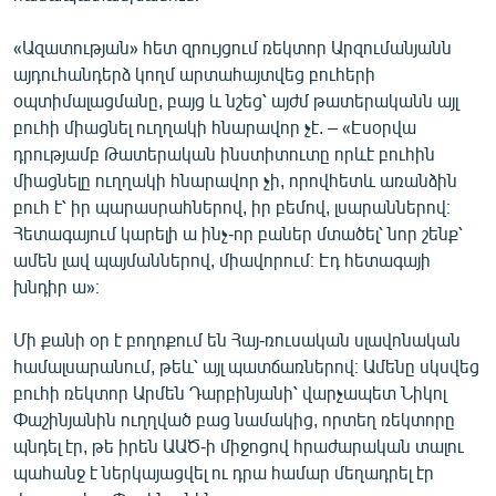
«Ազատության» հետ զրույցում ռեկտոր Արզումանյանն
այդուհանդերձ կողմ արտահայտվեց բուհերի
օպտիմալացմանը, բայց և նշեց՝ այժմ թատերականն այլ
բուհի միացնել ուղղակի հնարավոր չէ. – «Էսօրվա
դրությամբ Թատերական ինստիտուտը որևէ բուհին
միացնելը ուղղակի հնարավոր չի, որովհետև առանձին
բուհ է՝ իր պարասրահներով, իր բեմով, լսարաններով։
Հետագայում կարելի ա ինչ-որ բաներ մտածել՝ նոր շենք՝
ամեն լավ պայմաններով, միավորում։ Էդ հետագայի
խնդիր ա»։
Մի քանի օր է բողոքում են Հայ-ռուսական սլավոնական
համալսարանում, թեև՝ այլ պատճառներով։ Ամենը սկսվեց
բուհի ռեկտոր Արմեն Դարբինյանի՝ վարչապետ Նիկոլ
Փաշինյանին ուղղված բաց նամակից, որտեղ ռեկտորը
պնդել էր, թե իրեն ԱԱԾ-ի միջոցով հրաժարական տալու
պահանջ է ներկայացվել ու դրա համար մեղադրել էր