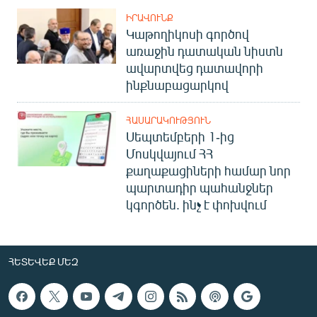
ԻՐԱՎՈՒՆՔ
Կաթողիկոսի գործով
առաջին դատական նիստն
ավարտվեց դատավորի
ինքնաբացարկով
ՀԱՍԱՐԱԿՈՒԹՅՈՒՆ
Սեպտեմբերի 1-ից
Մոսկվայում ՀՀ
քաղաքացիների համար նոր
պարտադիր պահանջներ
կգործեն. ինչ է փոխվում
ՀԵՏԵՎԵՔ ՄԵԶ