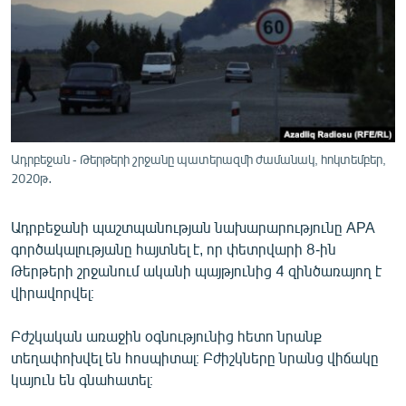
ՄԻՋԱԶԳԱՅԻՆ
ՄՇԱԿՈՒՅԹ
ՍՊՈՐՏ
ՄԵԿՆԱԲԱՆՈՒԹՅՈՒՆ
ՏՏ ԵՒ ԻՆՏԵՐՆԵՏ
Ադրբեջան - Թերթերի շրջանը պատերազմի ժամանակ, հոկտեմբեր,
ԿՈՐՈՆԱՎԻՐՈՒՍ
2020թ․
ԱՐԽԻՎ
Ադրբեջանի պաշտպանության նախարարությունը APA
ՏԵՍԱՆՅՈՒԹԵՐ
գործակալությանը հայտնել է, որ փետրվարի 8-ին
Թերթերի շրջանում ականի պայթյունից 4 զինծառայող է
ԲԱՆԱՎԵՃ
վիրավորվել։
ՁԳՏԵԼՈՎ ԼԱՎԱԳՈՒՅՆԻՆ
Բժշկական առաջին օգնությունից հետո նրանք
ՓՈԴՔԱՍԹ
տեղափոխվել են հոսպիտալ։ Բժիշկները նրանց վիճակը
կայուն են գնահատել։
Հայերեն