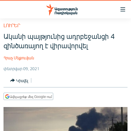
Մատչելիության
հղումներ
Անցնել
ԼՈՒՐԵՐ
հիմնական
ԱԶԱՏՈՒԹՅՈՒՆ TV
Ականի պայթյունից ադրբեջանցի 4
բովանդակությանը
ՀԱՅԱՍՏԱՆ
Անցնել
զինծառայող է վիրավորվել
հիմնական
ՔԱՂԱՔԱԿԱՆ
մենյուին
Հրաչ Մելքումյան
ԸՆՏՐՈՒԹՅՈՒՆՆԵՐ 2026
Որոնում
փետրվար 09, 2021
ԻՐԱՎՈՒՆՔ
Կիսվել
ՀԱՍԱՐԱԿՈՒԹՅՈՒՆ
ՏՆՏԵՍՈՒԹՅՈՒՆ
Ավելացրեք մեզ Google-ում
ՂԱՐԱԲԱՂ
ՊԱՏԵՐԱԶՄԻ 6 ՇԱԲԱԹՆԵՐԸ
ՏԱՐԱԾԱՇՐՋԱՆ