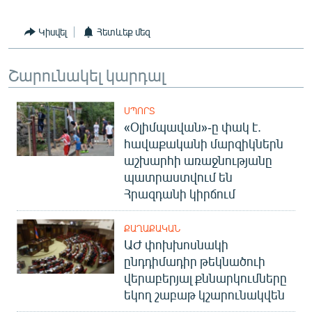
English
Կիսվել
Հետևեք մեզ
Русский
Շարունակել կարդալ
ՀԵՏԵՎԵՔ ՄԵԶ
ՍՊՈՐՏ
«Օլիմպավան»-ը փակ է.
հավաքականի մարզիկներն
աշխարհի առաջնությանը
«Ազատության» բոլոր կայքերը
պատրաստվում են
Հրազդանի կիրճում
ՔԱՂԱՔԱԿԱՆ
ԱԺ փոխխոսնակի
ընդդիմադիր թեկնածուի
վերաբերյալ քննարկումները
եկող շաբաթ կշարունակվեն