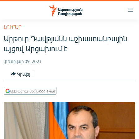
Մատչելիության
հղումներ
Անցնել
ԼՈՒՐԵՐ
հիմնական
ԱԶԱՏՈՒԹՅՈՒՆ TV
Արթուր Դավթյանն աշխատանքային
բովանդակությանը
ՀԱՅԱՍՏԱՆ
Անցնել
այցով Արցախում է
հիմնական
ՔԱՂԱՔԱԿԱՆ
մենյուին
փետրվար 09, 2021
ԸՆՏՐՈՒԹՅՈՒՆՆԵՐ 2026
Որոնում
Կիսվել
ԻՐԱՎՈՒՆՔ
ՀԱՍԱՐԱԿՈՒԹՅՈՒՆ
Ավելացրեք մեզ Google-ում
ՏՆՏԵՍՈՒԹՅՈՒՆ
ՂԱՐԱԲԱՂ
ՊԱՏԵՐԱԶՄԻ 6 ՇԱԲԱԹՆԵՐԸ
ՏԱՐԱԾԱՇՐՋԱՆ