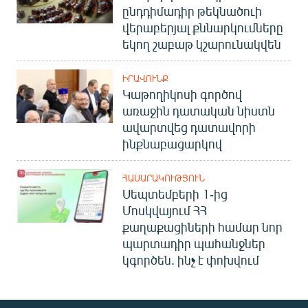
ընդդիմադիր թեկնածուի
վերաբերյալ քննարկումները
եկող շաբաթ կշարունակվեն
ԻՐԱՎՈՒՆՔ
Կաթողիկոսի գործով
առաջին դատական նիստն
ավարտվեց դատավորի
ինքնաբացարկով
ՀԱՍԱՐԱԿՈՒԹՅՈՒՆ
Սեպտեմբերի 1-ից
Մոսկվայում ՀՀ
քաղաքացիների համար նոր
պարտադիր պահանջներ
կգործեն. ինչ է փոխվում