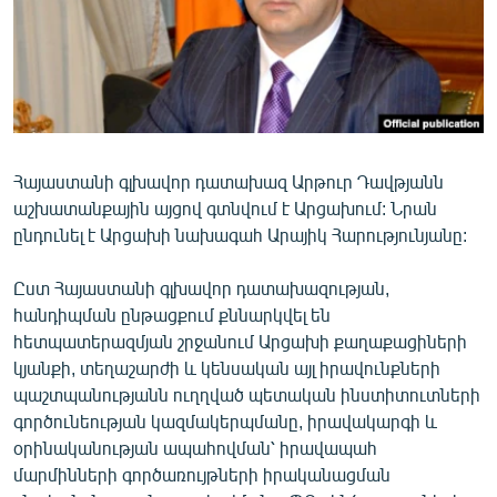
ՄԻՋԱԶԳԱՅԻՆ
ՄՇԱԿՈՒՅԹ
ՍՊՈՐՏ
ՄԵԿՆԱԲԱՆՈՒԹՅՈՒՆ
ՏՏ ԵՒ ԻՆՏԵՐՆԵՏ
Հայաստանի գլխավոր դատախազ Արթուր Դավթյանն
աշխատանքային այցով գտնվում է Արցախում: Նրան
ԿՈՐՈՆԱՎԻՐՈՒՍ
ընդունել է Արցախի նախագահ Արայիկ Հարությունյանը:
ԱՐԽԻՎ
Ըստ Հայաստանի գլխավոր դատախազության,
ՏԵՍԱՆՅՈՒԹԵՐ
հանդիպման ընթացքում քննարկվել են
ԲԱՆԱՎԵՃ
հետպատերազմյան շրջանում Արցախի քաղաքացիների
կյանքի, տեղաշարժի և կենսական այլ իրավունքների
ՁԳՏԵԼՈՎ ԼԱՎԱԳՈՒՅՆԻՆ
պաշտպանությանն ուղղված պետական ինստիտուտների
ՓՈԴՔԱՍԹ
գործունեության կազմակերպմանը, իրավակարգի և
օրինականության ապահովման՝ իրավապահ
մարմինների գործառույթների իրականացման
Հայերեն