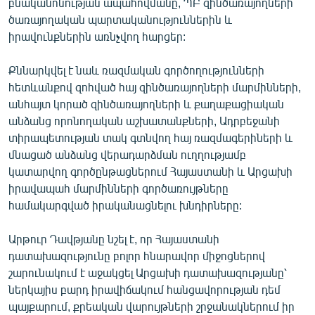
բնականոնության ապահովմանը, ՊԲ զինծառայողների
English
ծառայողական պարտականություններին և
իրավունքներին առնչվող հարցեր:
Русский
Քննարկվել է նաև ռազմական գործողությունների
ՀԵՏԵՎԵՔ ՄԵԶ
հետևանքով զոհված հայ զինծառայողների մարմինների,
անհայտ կորած զինծառայողների և քաղաքացիական
անձանց որոնողական աշխատանքների, Ադրբեջանի
տիրապետության տակ գտնվող հայ ռազմագերիների և
մնացած անձանց վերադարձման ուղղությամբ
կատարվող գործընթացներում Հայաստանի և Արցախի
«Ազատության» բոլոր կայքերը
իրավապահ մարմինների գործառույթները
համակարգված իրականացնելու խնդիրները:
Արթուր Դավթյանը նշել է, որ Հայաստանի
դատախազությունը բոլոր հնարավոր միջոցներով
շարունակում է աջակցել Արցախի դատախազությանը՝
ներկայիս բարդ իրավիճակում հանցավորության դեմ
պայքարում, քրեական վարույթների շրջանակներում իր