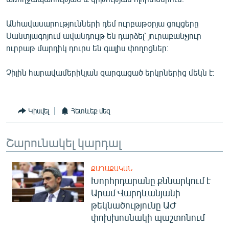
English
Անհավասարությունների դեմ ուրբաթօրյա ցույցերը
Русский
Սանտյագոյում ավանդույթ են դարձել՝ յուրաքանչյուր
ուրբաթ մարդիկ դուրս են գալիս փողոցներ։
ՀԵՏԵՎԵՔ ՄԵԶ
Չիլին հարավամերիկյան զարգացած երկրներից մեկն է։
Կիսվել
Հետևեք մեզ
«Ազատության» բոլոր կայքերը
Շարունակել կարդալ
ՔԱՂԱՔԱԿԱՆ
Խորհրդարանը քննարկում է
Արամ Վարդևանյանի
թեկնածությունը ԱԺ
փոխխոսնակի պաշտոնում