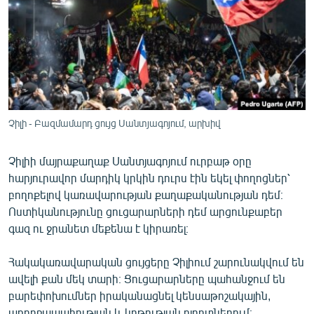
ՄԻՋԱԶԳԱՅԻՆ
ՄՇԱԿՈՒՅԹ
ՍՊՈՐՏ
ՄԵԿՆԱԲԱՆՈՒԹՅՈՒՆ
ՏՏ ԵՒ ԻՆՏԵՐՆԵՏ
Չիլի - Բազմամարդ ցույց Սանտյագոյում, արխիվ
ԿՈՐՈՆԱՎԻՐՈՒՍ
Չիլիի մայրաքաղաք Սանտյագոյում ուրբաթ օրը
ԱՐԽԻՎ
հարյուրավոր մարդիկ կրկին դուրս էին եկել փողոցներ՝
ՏԵՍԱՆՅՈՒԹԵՐ
բողոքելով կառավարության քաղաքականության դեմ։
Ոստիկանությունը ցուցարարների դեմ արցունքաբեր
ԲԱՆԱՎԵՃ
գազ ու ջրանետ մեքենա է կիրառել։
ՁԳՏԵԼՈՎ ԼԱՎԱԳՈՒՅՆԻՆ
Հակակառավարական ցույցերը Չիլիում շարունակվում են
ՓՈԴՔԱՍԹ
ավելի քան մեկ տարի։ Ցուցարարները պահանջում են
բարեփոխումներ իրականացնել կենսաթոշակային,
Հայերեն
առողջապահության և կրթության ոլորտներում։