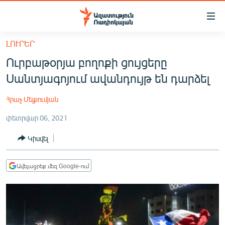
Մատչելիության
հղումներ
Անցնել
ԼՈՒՐԵՐ
հիմնական
ԱԶԱՏՈՒԹՅՈՒՆ TV
Ուրբաթօրյա բողոքի ցույցերը
բովանդակությանը
ՀԱՅԱՍՏԱՆ
Անցնել
Սանտյագոյում ավանդույթ են դարձել
հիմնական
ՔԱՂԱՔԱԿԱՆ
մենյուին
Հրաչ Մելքումյան
ԸՆՏՐՈՒԹՅՈՒՆՆԵՐ 2026
Որոնում
փետրվար 06, 2021
ԻՐԱՎՈՒՆՔ
Կիսվել
ՀԱՍԱՐԱԿՈՒԹՅՈՒՆ
ՏՆՏԵՍՈՒԹՅՈՒՆ
Ավելացրեք մեզ Google-ում
ՂԱՐԱԲԱՂ
ՊԱՏԵՐԱԶՄԻ 6 ՇԱԲԱԹՆԵՐԸ
ՏԱՐԱԾԱՇՐՋԱՆ