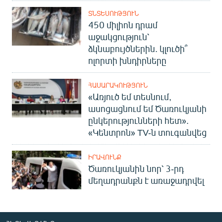
ՏՆՏԵՍՈՒԹՅՈՒՆ
450 միլիոն դրամ
աջակցություն՝
ձկնաբույծներին. կլուծի՞
ոլորտի խնդիրները
ՀԱՍԱՐԱԿՈՒԹՅՈՒՆ
«Առյուծ եմ տեսնում,
ասոցացնում եմ Ծառուկյանի
ընկերությունների հետ».
«Կենտրոն» TV-ն տուգանվեց
ԻՐԱՎՈՒՆՔ
Ծառուկյանին նոր՝ 3-րդ
մեղադրանքն է առաջադրվել