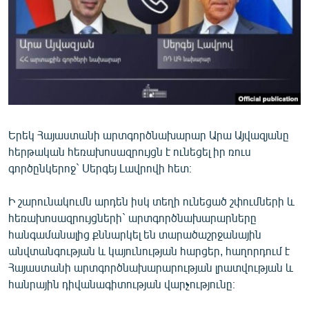
ՄԻՋԱԶԳԱՅԻՆ
ՄՇԱԿՈՒՅԹ
ՍՊՈՐՏ
ՄԵԿՆԱԲԱՆՈՒԹՅՈՒՆ
ՏՏ ԵՒ ԻՆՏԵՐՆԵՏ
Երեկ Հայաստանի արտգործնախարար Արա Այվազյանը
ԿՈՐՈՆԱՎԻՐՈՒՍ
հերթական հեռախոսազրույցն է ունեցել իր ռուս
ԱՐԽԻՎ
գործընկերոջ` Սերգեյ Լավրովի հետ։
ՏԵՍԱՆՅՈՒԹԵՐ
Ի շարունակումն արդեն իսկ տեղի ունեցած շփումների և
ԲԱՆԱՎԵՃ
հեռախոսազրույցների` արտգործնախարարները
հանգամանալից քննարկել են տարածաշրջանային
ՁԳՏԵԼՈՎ ԼԱՎԱԳՈՒՅՆԻՆ
անվտանգության և կայունության հարցեր, հաղորդում է
ՓՈԴՔԱՍԹ
Հայաստանի արտգործնախարարության լրատվության և
հանրային դիվանագիտության վարչությունը։
Հայերեն