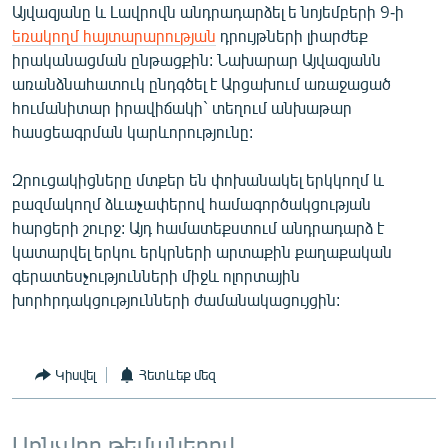
Այվազյանը և Լավրովն անդրադարձել ե նոյեմբերի 9-ի
English
եռակողմ հայտարարության
դրույթների լիարժեք
Русский
իրականացման ընթացքին: Նախարար Այվազյանն
առանձնահատուկ ընդգծել է Արցախում առաջացած
հումանիտար իրավիճակի` տեղում անխաթար
ՀԵՏԵՎԵՔ ՄԵԶ
հասցեագրման կարևորությունը:
Զրուցակիցները մտքեր են փոխանակել երկկողմ և
բազմակողմ ձևաչափերով համագործակցության
հարցերի շուրջ: Այդ համատեքստում անդրադարձ է
«Ազատության» բոլոր կայքերը
կատարվել երկու երկրների արտաքին քաղաքական
գերատեսչությունների միջև ոլորտային
խորհրդակցությունների ժամանակացույցին:
Կիսվել
Հետևեք մեզ
Առնչվող թեմաներով