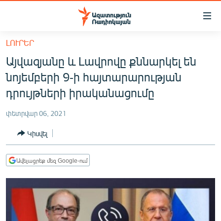
Մատչելիության
հղումներ
Անցնել
ԼՈՒՐԵՐ
հիմնական
ԱԶԱՏՈՒԹՅՈՒՆ TV
Այվազյանը և Լավրովը քննարկել են
բովանդակությանը
ՀԱՅԱՍՏԱՆ
Անցնել
նոյեմբերի 9-ի հայտարարության
հիմնական
ՔԱՂԱՔԱԿԱՆ
դրույթների իրականացումը
մենյուին
ԸՆՏՐՈՒԹՅՈՒՆՆԵՐ 2026
Որոնում
փետրվար 06, 2021
ԻՐԱՎՈՒՆՔ
Կիսվել
ՀԱՍԱՐԱԿՈՒԹՅՈՒՆ
ՏՆՏԵՍՈՒԹՅՈՒՆ
Ավելացրեք մեզ Google-ում
ՂԱՐԱԲԱՂ
ՊԱՏԵՐԱԶՄԻ 6 ՇԱԲԱԹՆԵՐԸ
ՏԱՐԱԾԱՇՐՋԱՆ