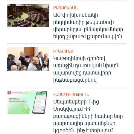
ՔԱՂԱՔԱԿԱՆ
ԱԺ փոխխոսնակի
ընդդիմադիր թեկնածուի
վերաբերյալ քննարկումները
եկող շաբաթ կշարունակվեն
ԻՐԱՎՈՒՆՔ
Կաթողիկոսի գործով
առաջին դատական նիստն
ավարտվեց դատավորի
ինքնաբացարկով
ՀԱՍԱՐԱԿՈՒԹՅՈՒՆ
Սեպտեմբերի 1-ից
Մոսկվայում ՀՀ
քաղաքացիների համար նոր
պարտադիր պահանջներ
կգործեն. ինչ է փոխվում